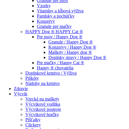
Granule pre psov
Vzorky
Vitamíny a kĺbová výživa
Pamlsky a pochúťky
Konzervy
Granule pre mačky
HAPPY Dog ® HAPPY Cat ®
Pre psov / Happy Dog ®
Granule / Happy Dog ®
Konzervy / Happy Dog ®
Maškrty / Happy dog ®
Doplnky stravy / Happy Dog ®
Pre mačky / Happy Cat ®
Happy ® chovatelia
Doplnkové krmivo / Výživa
Piškóty
Nádoby na krmivo
Zdravie
Výcvik
Vrecká na maškrty
Výcvikové vodítka
Výcvikové postroje
Výcvikové hračky
Píšťalky
Clickery