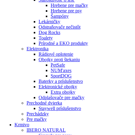
Hrebene pre mačky
Hrebene pre psy
Šampóny
Lekárničky
Odstraňovače nečistôt
Dog Rocks
Toalety
Prírodné a EKO produkty
Elektronika
Rádiové oplotenie
Obojky proti štekaniu
PetSafe
NUM'axes
SportDOG
Baterky a príslušenstvo
Elektronické obojky
Extra obojky
Odplašovače pre mačky
Prechodné dvierka
Staywell príslušenstvo
Prechádzky
Pre mačky
Krmivo
IBERO NATURAL