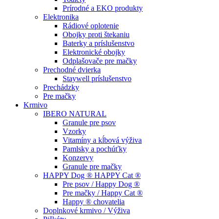
Prírodné a EKO produkty
Elektronika
Rádiové oplotenie
Obojky proti štekaniu
Baterky a príslušenstvo
Elektronické obojky
Odplašovače pre mačky
Prechodné dvierka
Staywell príslušenstvo
Prechádzky
Pre mačky
Krmivo
IBERO NATURAL
Granule pre psov
Vzorky
Vitamíny a kĺbová výživa
Pamlsky a pochúťky
Konzervy
Granule pre mačky
HAPPY Dog ® HAPPY Cat ®
Pre psov / Happy Dog ®
Pre mačky / Happy Cat ®
Happy ® chovatelia
Doplnkové krmivo / Výživa