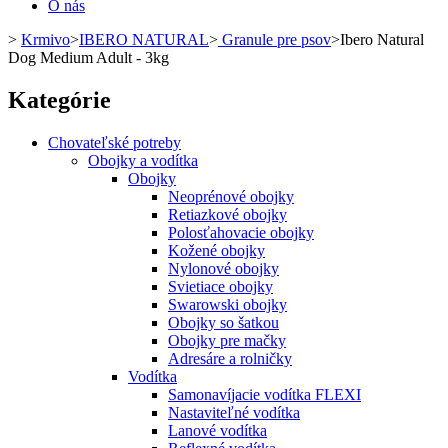
O nás
>
Krmivo
>
IBERO NATURAL
>
Granule pre psov
>
Ibero Natural
Dog Medium Adult - 3kg
Kategórie
Chovateľské potreby
Obojky a vodítka
Obojky
Neoprénové obojky
Retiazkové obojky
Polosťahovacie obojky
Kožené obojky
Nylonové obojky
Svietiace obojky
Swarowski obojky
Obojky so šatkou
Obojky pre mačky
Adresáre a rolničky
Vodítka
Samonavíjacie vodítka FLEXI
Nastaviteľné vodítka
Lanové vodítka