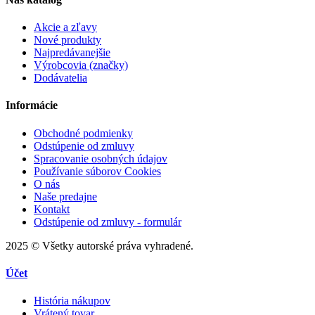
Akcie a zľavy
Nové produkty
Najpredávanejšie
Výrobcovia (značky)
Dodávatelia
Informácie
Obchodné podmienky
Odstúpenie od zmluvy
Spracovanie osobných údajov
Používanie súborov Cookies
O nás
Naše predajne
Kontakt
Odstúpenie od zmluvy - formulár
2025 © Všetky autorské práva vyhradené.
Účet
História nákupov
Vrátený tovar