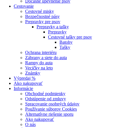
Dočasné upevnenie psov
Cestovanie
Cestovné misky
Bezpečnostné pásy
Prepravky pre psov
Prepravky a tašky
Prepravky
Cestovné tašky pre psov
Batohy
Tašky
Ochrana interiéru
Zábrany a siete do auta
Rampy do auta
Vecičky na leto
Známky
Výpredaj %
Ako nakupovať
Informácie
Obchodné podmienky
Odstúpenie od zmluvy
Spracovanie osobných údajov
Používanie súborov Cookies
Alternatívne riešenie sporu
Ako nakupovať
O nás