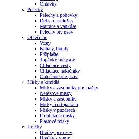
Ohlávky
Pelechy
Pelechy a pohovky
Deky a podložky
Matrace a vankúše
Pelechy pre psov
Oblečenie
Vesty
Kabáty, bundy
Pršiplášte
Topánky pre psov
Chladiace vesty
Chladiace nákrčníky
Oblečenie pre psov
Misky a kŕmídlá
Misky a zasobníky pre mačky
Nerezové misky
Misky a zásobníky
Misky na stojanoch
Misky v púzdrach
Protihltacie misky
Plastové misky
Hračky
Hračky pre psov
Hračky z gumy