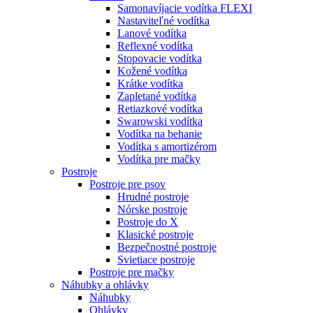
Samonavíjacie vodítka FLEXI
Nastaviteľné vodítka
Lanové vodítka
Reflexné vodítka
Stopovacie vodítka
Kožené vodítka
Krátke vodítka
Zapletané vodítka
Retiazkové vodítka
Swarowski vodítka
Vodítka na behanie
Vodítka s amortizérom
Vodítka pre mačky
Postroje
Postroje pre psov
Hrudné postroje
Nórske postroje
Postroje do X
Klasické postroje
Bezpečnostné postroje
Svietiace postroje
Postroje pre mačky
Náhubky a ohlávky
Náhubky
Ohlávky