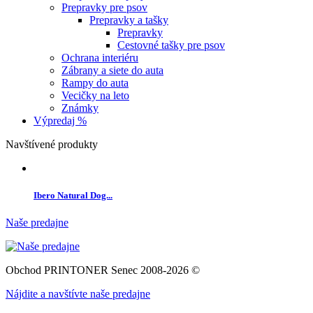
Prepravky pre psov
Prepravky a tašky
Prepravky
Cestovné tašky pre psov
Ochrana interiéru
Zábrany a siete do auta
Rampy do auta
Vecičky na leto
Známky
Výpredaj %
Navštívené produkty
Ibero Natural Dog...
Naše predajne
Obchod PRINTONER Senec 2008-2026 ©
Nájdite a navštívte naše predajne