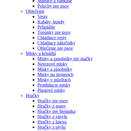
Matrace a vankúše
Pelechy pre psov
Oblečenie
Vesty
Kabáty, bundy
Pršiplášte
Topánky pre psov
Chladiace vesty
Chladiace nákrčníky
Oblečenie pre psov
Misky a kŕmídlá
Misky a zasobníky pre mačky
Nerezové misky
Misky a zásobníky
Misky na stojanoch
Misky v púzdrach
Protihltacie misky
Plastové misky
Hračky
Hračky pre psov
Hračky z gumy
Hračky pre šteniatka
Hračky z vinylu
Hračky z latexu
Hračky z plyšu