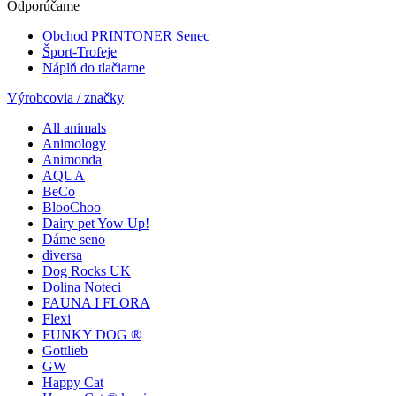
Odporúčame
Obchod PRINTONER Senec
Šport-Trofeje
Náplň do tlačiarne
Výrobcovia / značky
All animals
Animology
Animonda
AQUA
BeCo
BlooChoo
Dairy pet Yow Up!
Dáme seno
diversa
Dog Rocks UK
Dolina Noteci
FAUNA I FLORA
Flexi
FUNKY DOG ®
Gottlieb
GW
Happy Cat