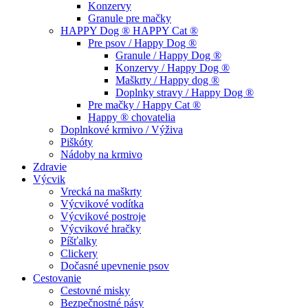
Konzervy
Granule pre mačky
HAPPY Dog ® HAPPY Cat ®
Pre psov / Happy Dog ®
Granule / Happy Dog ®
Konzervy / Happy Dog ®
Maškrty / Happy dog ®
Doplnky stravy / Happy Dog ®
Pre mačky / Happy Cat ®
Happy ® chovatelia
Doplnkové krmivo / Výživa
Piškóty
Nádoby na krmivo
Zdravie
Výcvik
Vrecká na maškrty
Výcvikové vodítka
Výcvikové postroje
Výcvikové hračky
Píšťalky
Clickery
Dočasné upevnenie psov
Cestovanie
Cestovné misky
Bezpečnostné pásy