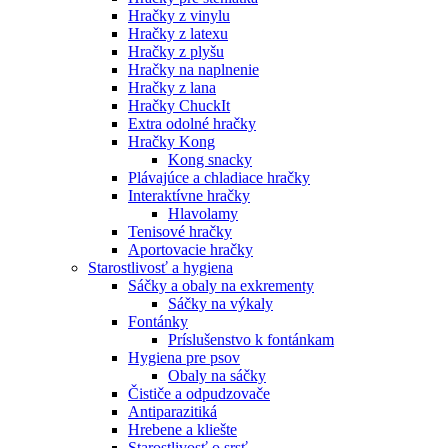
Hračky z vinylu
Hračky z latexu
Hračky z plyšu
Hračky na naplnenie
Hračky z lana
Hračky ChuckIt
Extra odolné hračky
Hračky Kong
Kong snacky
Plávajúce a chladiace hračky
Interaktívne hračky
Hlavolamy
Tenisové hračky
Aportovacie hračky
Starostlivosť a hygiena
Sáčky a obaly na exkrementy
Sáčky na výkaly
Fontánky
Príslušenstvo k fontánkam
Hygiena pre psov
Obaly na sáčky
Čističe a odpudzovače
Antiparazitiká
Hrebene a kliešte
Starostlivosť o srsť