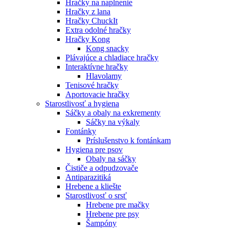
Hračky na naplnenie
Hračky z lana
Hračky ChuckIt
Extra odolné hračky
Hračky Kong
Kong snacky
Plávajúce a chladiace hračky
Interaktívne hračky
Hlavolamy
Tenisové hračky
Aportovacie hračky
Starostlivosť a hygiena
Sáčky a obaly na exkrementy
Sáčky na výkaly
Fontánky
Príslušenstvo k fontánkam
Hygiena pre psov
Obaly na sáčky
Čističe a odpudzovače
Antiparazitiká
Hrebene a kliešte
Starostlivosť o srsť
Hrebene pre mačky
Hrebene pre psy
Šampóny