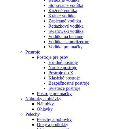
Reflexné vodítka
Stopovacie vodítka
Kožené vodítka
Krátke vodítka
Zapletané vodítka
Retiazkové vodítka
Swarowski vodítka
Vodítka na behanie
Vodítka s amortizérom
Vodítka pre mačky
Postroje
Postroje pre psov
Hrudné postroje
Nórske postroje
Postroje do X
Klasické postroje
Bezpečnostné postroje
Svietiace postroje
Postroje pre mačky
Náhubky a ohlávky
Náhubky
Ohlávky
Pelechy
Pelechy a pohovky
Deky a podložky