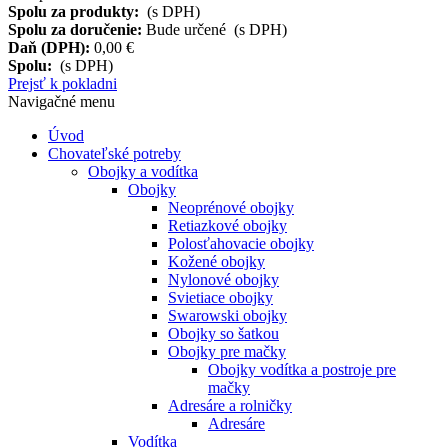
Spolu za produkty:
(s DPH)
Spolu za doručenie:
Bude určené (s DPH)
Daň (DPH):
0,00 €
Spolu:
(s DPH)
Prejsť k pokladni
Navigačné menu
Úvod
Chovateľské potreby
Obojky a vodítka
Obojky
Neoprénové obojky
Retiazkové obojky
Polosťahovacie obojky
Kožené obojky
Nylonové obojky
Svietiace obojky
Swarowski obojky
Obojky so šatkou
Obojky pre mačky
Obojky vodítka a postroje pre
mačky
Adresáre a rolničky
Adresáre
Vodítka