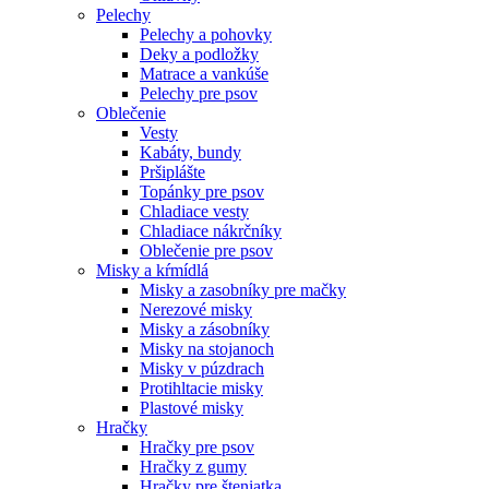
Pelechy
Pelechy a pohovky
Deky a podložky
Matrace a vankúše
Pelechy pre psov
Oblečenie
Vesty
Kabáty, bundy
Pršiplášte
Topánky pre psov
Chladiace vesty
Chladiace nákrčníky
Oblečenie pre psov
Misky a kŕmídlá
Misky a zasobníky pre mačky
Nerezové misky
Misky a zásobníky
Misky na stojanoch
Misky v púzdrach
Protihltacie misky
Plastové misky
Hračky
Hračky pre psov
Hračky z gumy
Hračky pre šteniatka