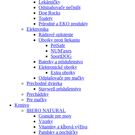
Lekárničky
Odstraňovače nečistôt
Dog Rocks
Toalety
Prírodné a EKO produkty
Elektronika
Rádiové oplotenie
Obojky proti štekaniu
PetSafe
NUM'axes
SportDOG
Baterky a príslušenstvo
Elektronické obojky
Extra obojky
Odplašovače pre mačky
Prechodné dvierka
Staywell príslušenstvo
Prechádzky
Pre mačky
Krmivo
IBERO NATURAL
Granule pre psov
Vzorky
Vitamíny a kĺbová výživa
Pamlsky a pochúťky