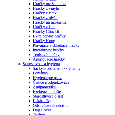
Hračky pre šteniatka
Hračky z vinylu
Hračky z latexu
Hračky z plyšu
Hračky na naplnenie
Hračky z lana
Hračky ChuckIt
Extra odolné hračky
Hračky Kong
Plávajúce a chladiace hračky
Interaktívne hračky
Tenisové hračky
Aportovacie hračky
Starostlivosť a hygiena
Sáčky a obaly na exkrementy
Fontánky
Hygiena pre psov
Čističe a odpudzovače
Antiparazitiká
Hrebene a kliešte
Starostlivosť o srsť
Lekárničky
Odstraňovače nečistôt
Dog Rocks
Toalety