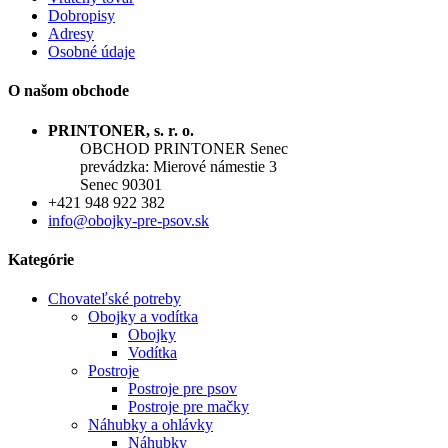
Dobropisy
Adresy
Osobné údaje
O našom obchode
PRINTONER, s. r. o.
OBCHOD PRINTONER Senec
prevádzka: Mierové námestie 3
Senec 90301
+421 948 922 382
info@obojky-pre-psov.sk
Kategórie
Chovateľské potreby
Obojky a vodítka
Obojky
Vodítka
Postroje
Postroje pre psov
Postroje pre mačky
Náhubky a ohlávky
Náhubky