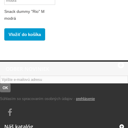
Snack dummy "Rio" M
modrá
Vložiť do košíka
ODBER NOVINIEK
OK
Súhlasím so spracovaním osobných údajov -
prehlásenie
Náš katalóg