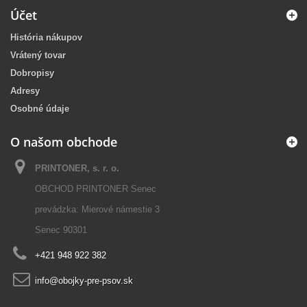
Účet
História nákupov
Vrátený tovar
Dobropisy
Adresy
Osobné údaje
O našom obchode
PRINTONER, s. r. o.
OBCHOD PRINTONER Senec
prevádzka: Mierové námestie 3
Senec 90301
+421 948 922 382
info@obojky-pre-psov.sk