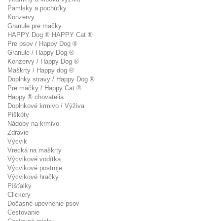
Pamlsky a pochúťky
Konzervy
Granule pre mačky
HAPPY Dog ® HAPPY Cat ®
Pre psov / Happy Dog ®
Granule / Happy Dog ®
Konzervy / Happy Dog ®
Maškrty / Happy dog ®
Doplnky stravy / Happy Dog ®
Pre mačky / Happy Cat ®
Happy ® chovatelia
Doplnkové krmivo / Výživa
Piškóty
Nádoby na krmivo
Zdravie
Výcvik
Vrecká na maškrty
Výcvikové vodítka
Výcvikové postroje
Výcvikové hračky
Píšťalky
Clickery
Dočasné upevnenie psov
Cestovanie