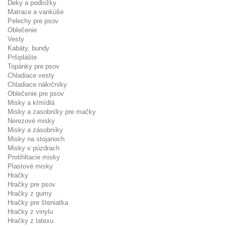
Deky a podložky
Matrace a vankúše
Pelechy pre psov
Oblečenie
Vesty
Kabáty, bundy
Pršiplášte
Topánky pre psov
Chladiace vesty
Chladiace nákrčníky
Oblečenie pre psov
Misky a kŕmídlá
Misky a zasobníky pre mačky
Nerezové misky
Misky a zásobníky
Misky na stojanoch
Misky v púzdrach
Protihltacie misky
Plastové misky
Hračky
Hračky pre psov
Hračky z gumy
Hračky pre šteniatka
Hračky z vinylu
Hračky z latexu