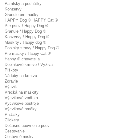
Pamlsky a pochúťky
Konzervy
Granule pre mačky
HAPPY Dog ® HAPPY Cat ®
Pre psov / Happy Dog ®
Granule / Happy Dog ®
Konzervy / Happy Dog ®
Maškrty / Happy dog ®
Doplnky stravy / Happy Dog ®
Pre mačky / Happy Cat ®
Happy ® chovatelia
Doplnkové krmivo / Výživa
Piškóty
Nádoby na krmivo
Zdravie
Výcvik
Vrecká na maškrty
Výcvikové vodítka
Výcvikové postroje
Výcvikové hračky
Píšťalky
Clickery
Dočasné upevnenie psov
Cestovanie
Cestovné misky