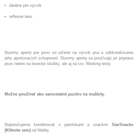
ideálne pre výcvik
reflexné lano
Dummy aporty pre psov sú určené na výcvik psa a zdokonaľovanie
jeho aportovacích schopností.
Dummy aporty sa používajú pri príprave
psov nielen na lovecké skúšky, ale aj na tzv. Working testy.
Možno používať ako samostatné puzdro na maškrty.
Doporučujeme kombinovať s pamlskami a snackmi
StarSnacks
(Kliknite sem)
od Nobby.