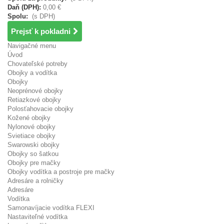
Daň (DPH):
0,00 €
Spolu:
(s DPH)
Prejsť k pokladni
Navigačné menu
Úvod
Chovateľské potreby
Obojky a vodítka
Obojky
Neoprénové obojky
Retiazkové obojky
Polosťahovacie obojky
Kožené obojky
Nylonové obojky
Svietiace obojky
Swarowski obojky
Obojky so šatkou
Obojky pre mačky
Obojky vodítka a postroje pre mačky
Adresáre a rolničky
Adresáre
Vodítka
Samonavíjacie vodítka FLEXI
Nastaviteľné vodítka