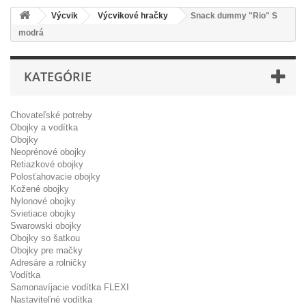
Výcvik
Výcvikové hračky
Snack dummy "Rio" S
modrá
KATEGÓRIE
Chovateľské potreby
Obojky a vodítka
Obojky
Neoprénové obojky
Retiazkové obojky
Polosťahovacie obojky
Kožené obojky
Nylonové obojky
Svietiace obojky
Swarowski obojky
Obojky so šatkou
Obojky pre mačky
Adresáre a rolničky
Vodítka
Samonavíjacie vodítka FLEXI
Nastaviteľné vodítka