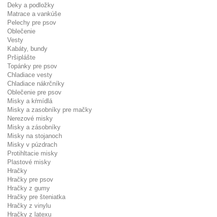
Deky a podložky
Matrace a vankúše
Pelechy pre psov
Oblečenie
Vesty
Kabáty, bundy
Pršiplášte
Topánky pre psov
Chladiace vesty
Chladiace nákrčníky
Oblečenie pre psov
Misky a kŕmídlá
Misky a zasobníky pre mačky
Nerezové misky
Misky a zásobníky
Misky na stojanoch
Misky v púzdrach
Protihltacie misky
Plastové misky
Hračky
Hračky pre psov
Hračky z gumy
Hračky pre šteniatka
Hračky z vinylu
Hračky z latexu