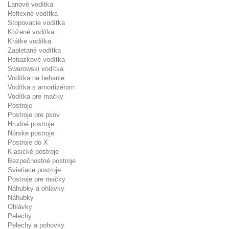
Lanové vodítka
Reflexné vodítka
Stopovacie vodítka
Kožené vodítka
Krátke vodítka
Zapletané vodítka
Retiazkové vodítka
Swarowski vodítka
Vodítka na behanie
Vodítka s amortizérom
Vodítka pre mačky
Postroje
Postroje pre psov
Hrudné postroje
Nórske postroje
Postroje do X
Klasické postroje
Bezpečnostné postroje
Svietiace postroje
Postroje pre mačky
Náhubky a ohlávky
Náhubky
Ohlávky
Pelechy
Pelechy a pohovky