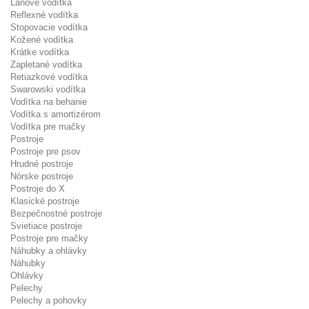
Lanové vodítka
Reflexné vodítka
Stopovacie vodítka
Kožené vodítka
Krátke vodítka
Zapletané vodítka
Retiazkové vodítka
Swarowski vodítka
Vodítka na behanie
Vodítka s amortizérom
Vodítka pre mačky
Postroje
Postroje pre psov
Hrudné postroje
Nórske postroje
Postroje do X
Klasické postroje
Bezpečnostné postroje
Svietiace postroje
Postroje pre mačky
Náhubky a ohlávky
Náhubky
Ohlávky
Pelechy
Pelechy a pohovky