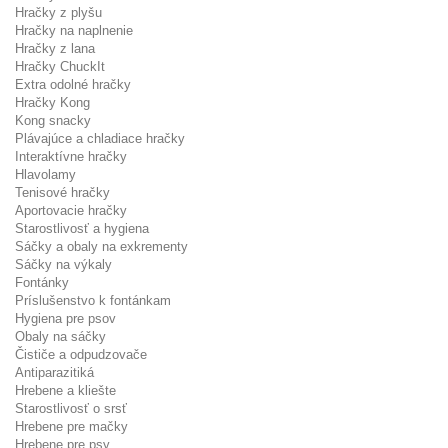
Hračky z plyšu
Hračky na naplnenie
Hračky z lana
Hračky ChuckIt
Extra odolné hračky
Hračky Kong
Kong snacky
Plávajúce a chladiace hračky
Interaktívne hračky
Hlavolamy
Tenisové hračky
Aportovacie hračky
Starostlivosť a hygiena
Sáčky a obaly na exkrementy
Sáčky na výkaly
Fontánky
Príslušenstvo k fontánkam
Hygiena pre psov
Obaly na sáčky
Čističe a odpudzovače
Antiparazitiká
Hrebene a kliešte
Starostlivosť o srsť
Hrebene pre mačky
Hrebene pre psy