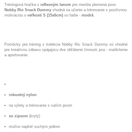
Tréningová hračka
s
reflexným lanom
pre menšie plemená psov
Nobby Rio Snack Dummy
vhodná na učenie a trénovanie s pozitívnou
motiváciou o
veľkosti S (15x6cm)
vo farbe -
modrá
.
Pomôcky pre tréning z kolekcie Nobby Rio Snack Dummy sú vhodné
pre kreatívnu zábavu spájajúcu dve obľúbené činnosti psa - maškrtenie
a aportovanie.
robustný nylon
na výlety a trénovanie s vaším psom
so zipsom
(krytý)
možno naplniť suchým jedlom