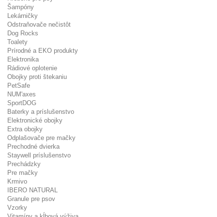
Šampóny
Lekárničky
Odstraňovače nečistôt
Dog Rocks
Toalety
Prírodné a EKO produkty
Elektronika
Rádiové oplotenie
Obojky proti štekaniu
PetSafe
NUM'axes
SportDOG
Baterky a príslušenstvo
Elektronické obojky
Extra obojky
Odplašovače pre mačky
Prechodné dvierka
Staywell príslušenstvo
Prechádzky
Pre mačky
Krmivo
IBERO NATURAL
Granule pre psov
Vzorky
Vitamíny a kĺbová výživa