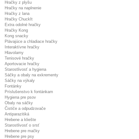
Hračky z plyšu
Hračky na naplnenie
Hračky z lana
Hračky ChuckIt
Extra odolné hračky
Hračky Kong
Kong snacky
Plávajúce a chladiace hračky
Interaktívne hračky
Hlavolamy
Tenisové hračky
Aportovacie hračky
Starostlivosť a hygiena
Sáčky a obaly na exkrementy
Sáčky na výkaly
Fontánky
Príslušenstvo k fontánkam
Hygiena pre psov
Obaly na sáčky
Čističe a odpudzovače
Antiparazitiká
Hrebene a kliešte
Starostlivosť o srsť
Hrebene pre mačky
Hrebene pre psy