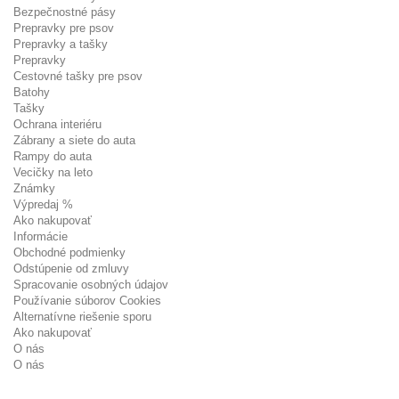
Bezpečnostné pásy
Prepravky pre psov
Prepravky a tašky
Prepravky
Cestovné tašky pre psov
Batohy
Tašky
Ochrana interiéru
Zábrany a siete do auta
Rampy do auta
Vecičky na leto
Známky
Výpredaj %
Ako nakupovať
Informácie
Obchodné podmienky
Odstúpenie od zmluvy
Spracovanie osobných údajov
Používanie súborov Cookies
Alternatívne riešenie sporu
Ako nakupovať
O nás
O nás