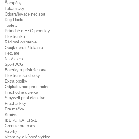
Šampóny
Lekárničky
Odstraňovače nečistôt
Dog Rocks
Toalety
Prírodné a EKO produkty
Elektronika
Rádiové oplotenie
Obojky proti štekaniu
PetSafe
NUM'axes
SportDOG
Baterky a príslušenstvo
Elektronické obojky
Extra obojky
Odplašovače pre mačky
Prechodné dvierka
Staywell príslušenstvo
Prechádzky
Pre mačky
Krmivo
IBERO NATURAL
Granule pre psov
Vzorky
Vitamíny a kĺbová výživa