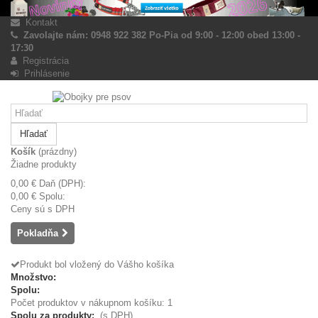
Kontakt
Zavolajte nám: 0948 922 382 Po-Pia od 9:00 - 12:00 obed 13:00 -
17:30
Registrácia
Prihlásenie
Hľadať
Košík
(prázdny)
Žiadne produkty
0,00 €
Daň (DPH):
0,00 €
Spolu:
Ceny sú s DPH
Pokladňa
Produkt bol vložený do Vášho košíka
Množstvo:
Spolu:
Počet produktov v nákupnom košíku: 1
Spolu za produkty:
(s DPH)