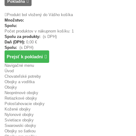
Pokladňa
Produkt bol vložený do Vášho košíka
Množstvo:
Spolu:
Počet produktov v nákupnom košíku: 1
Spolu za produkty:
(s DPH)
Daň (DPH):
0,00 €
Spolu:
(s DPH)
Prejsť k pokladni
Navigačné menu
Úvod
Chovateľské potreby
Obojky a vodítka
Obojky
Neoprénové obojky
Retiazkové obojky
Polosťahovacie obojky
Kožené obojky
Nylonové obojky
Svietiace obojky
Swarowski obojky
Obojky so šatkou