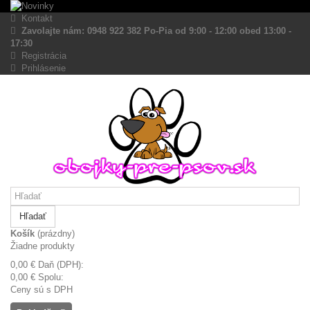
Kontakt
Zavolajte nám: 0948 922 382 Po-Pia od 9:00 - 12:00 obed 13:00 -
17:30
Registrácia
Prihlásenie
Hľadať
Košík
(prázdny)
Žiadne produkty
0,00 €
Daň (DPH):
0,00 €
Spolu:
Ceny sú s DPH