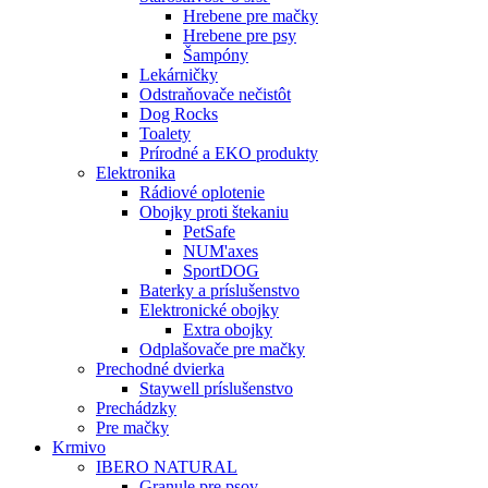
Hrebene pre mačky
Hrebene pre psy
Šampóny
Lekárničky
Odstraňovače nečistôt
Dog Rocks
Toalety
Prírodné a EKO produkty
Elektronika
Rádiové oplotenie
Obojky proti štekaniu
PetSafe
NUM'axes
SportDOG
Baterky a príslušenstvo
Elektronické obojky
Extra obojky
Odplašovače pre mačky
Prechodné dvierka
Staywell príslušenstvo
Prechádzky
Pre mačky
Krmivo
IBERO NATURAL
Granule pre psov