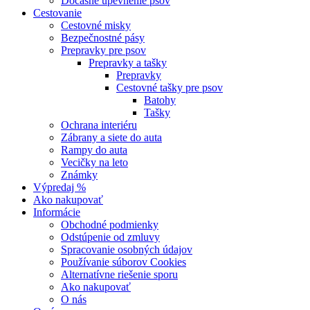
Dočasné upevnenie psov
Cestovanie
Cestovné misky
Bezpečnostné pásy
Prepravky pre psov
Prepravky a tašky
Prepravky
Cestovné tašky pre psov
Batohy
Tašky
Ochrana interiéru
Zábrany a siete do auta
Rampy do auta
Vecičky na leto
Známky
Výpredaj %
Ako nakupovať
Informácie
Obchodné podmienky
Odstúpenie od zmluvy
Spracovanie osobných údajov
Používanie súborov Cookies
Alternatívne riešenie sporu
Ako nakupovať
O nás