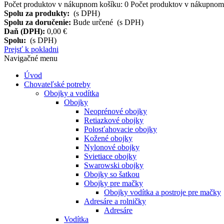
Počet produktov v nákupnom košíku:
0
Počet produktov v nákupnom 
Spolu za produkty:
(s DPH)
Spolu za doručenie:
Bude určené (s DPH)
Daň (DPH):
0,00 €
Spolu:
(s DPH)
Prejsť k pokladni
Navigačné menu
Úvod
Chovateľské potreby
Obojky a vodítka
Obojky
Neoprénové obojky
Retiazkové obojky
Polosťahovacie obojky
Kožené obojky
Nylonové obojky
Svietiace obojky
Swarowski obojky
Obojky so šatkou
Obojky pre mačky
Obojky vodítka a postroje pre mačky
Adresáre a rolničky
Adresáre
Vodítka