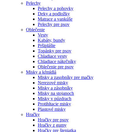
Pelechy
Pelechy a pohovky
Deky a podložky
Matrace a vankúše
Pelechy pre psov
Oblečenie
Vesty
Kabáty, bundy
Pršiplášte
Topánky pre psov
Chladiace vesty
Chladiace nákrčníky
Oblečenie pre psov
Misky a kŕmídlá
Misky a zasobníky pre mačky
Nerezové misky
Misky a zásobníky
Misky na stojanoch
Misky v púzdrach
Protihltacie misky
Plastové misky
Hračky
Hračky pre psov
Hračky z gumy
Hračky pre šteniatka