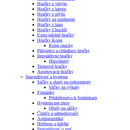
Hračky z vinylu
Hračky z latexu
Hračky z plyšu
Hračky na naplnenie
Hračky z lana
Hračky ChuckIt
Extra odolné hračky
Hračky Kong
Kong snacky
Plávajúce a chladiace hračky
Interaktívne hračky
Hlavolamy
Tenisové hračky
Aportovacie hračky
Starostlivosť a hygiena
Sáčky a obaly na exkrementy
Sáčky na výkaly
Fontánky
Príslušenstvo k fontánkam
Hygiena pre psov
Obaly na sáčky
Čističe a odpudzovače
Antiparazitiká
Hrebene a kliešte
Starostlivosť o srsť