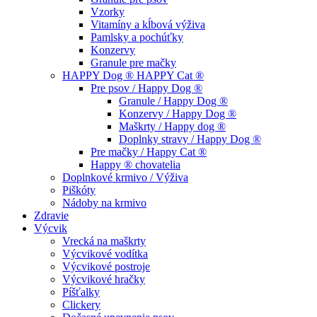
Vzorky
Vitamíny a kĺbová výživa
Pamlsky a pochúťky
Konzervy
Granule pre mačky
HAPPY Dog ® HAPPY Cat ®
Pre psov / Happy Dog ®
Granule / Happy Dog ®
Konzervy / Happy Dog ®
Maškrty / Happy dog ®
Doplnky stravy / Happy Dog ®
Pre mačky / Happy Cat ®
Happy ® chovatelia
Doplnkové krmivo / Výživa
Piškóty
Nádoby na krmivo
Zdravie
Výcvik
Vrecká na maškrty
Výcvikové vodítka
Výcvikové postroje
Výcvikové hračky
Píšťalky
Clickery