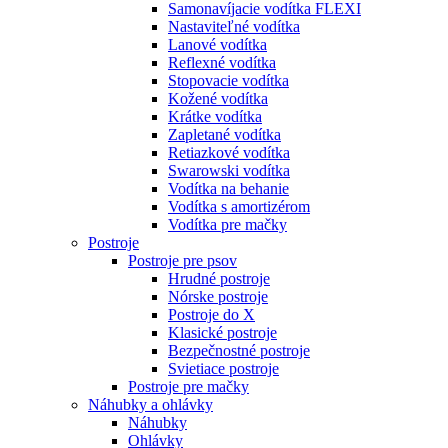
Samonavíjacie vodítka FLEXI
Nastaviteľné vodítka
Lanové vodítka
Reflexné vodítka
Stopovacie vodítka
Kožené vodítka
Krátke vodítka
Zapletané vodítka
Retiazkové vodítka
Swarowski vodítka
Vodítka na behanie
Vodítka s amortizérom
Vodítka pre mačky
Postroje
Postroje pre psov
Hrudné postroje
Nórske postroje
Postroje do X
Klasické postroje
Bezpečnostné postroje
Svietiace postroje
Postroje pre mačky
Náhubky a ohlávky
Náhubky
Ohlávky