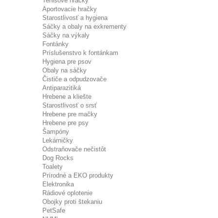
Tenisové hračky
Aportovacie hračky
Starostlivosť a hygiena
Sáčky a obaly na exkrementy
Sáčky na výkaly
Fontánky
Príslušenstvo k fontánkam
Hygiena pre psov
Obaly na sáčky
Čističe a odpudzovače
Antiparazitiká
Hrebene a kliešte
Starostlivosť o srsť
Hrebene pre mačky
Hrebene pre psy
Šampóny
Lekárničky
Odstraňovače nečistôt
Dog Rocks
Toalety
Prírodné a EKO produkty
Elektronika
Rádiové oplotenie
Obojky proti štekaniu
PetSafe