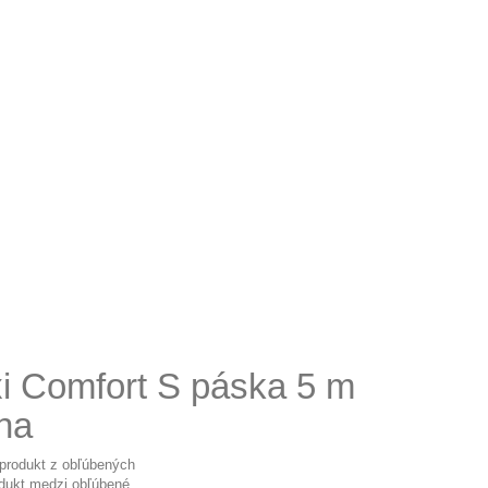
xi Comfort S páska 5 m
rna
 produkt z obľúbených
odukt medzi obľúbené