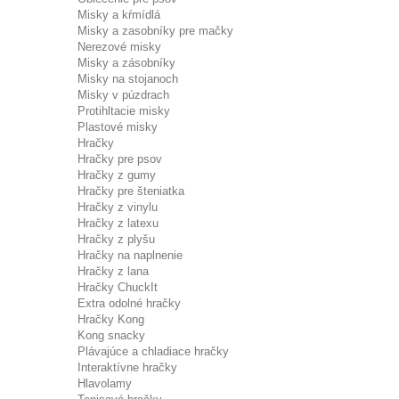
Misky a kŕmídlá
Misky a zasobníky pre mačky
Nerezové misky
Misky a zásobníky
Misky na stojanoch
Misky v púzdrach
Protihltacie misky
Plastové misky
Hračky
Hračky pre psov
Hračky z gumy
Hračky pre šteniatka
Hračky z vinylu
Hračky z latexu
Hračky z plyšu
Hračky na naplnenie
Hračky z lana
Hračky ChuckIt
Extra odolné hračky
Hračky Kong
Kong snacky
Plávajúce a chladiace hračky
Interaktívne hračky
Hlavolamy