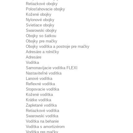
Retiazkové obojky
Polosťahovacie obojky
Kožené obojky
Nylonové obojky
Svietiace obojky
Swarowski obojky
Obojky so šatkou
Obojky pre mačky
Obojky vodítka a postroje pre mačky
Adresáre a rolničky
Adresáre
Vodítka
Samonavíjacie vodítka FLEXI
Nastaviteľné vodítka
Lanové vodítka
Reflexné vodítka
Stopovacie vodítka
Kožené vodítka
Krátke vodítka
Zapletané vodítka
Retiazkové vodítka
Swarowski vodítka
Vodítka na behanie
Vodítka s amortizérom
Vodítka pre mačky