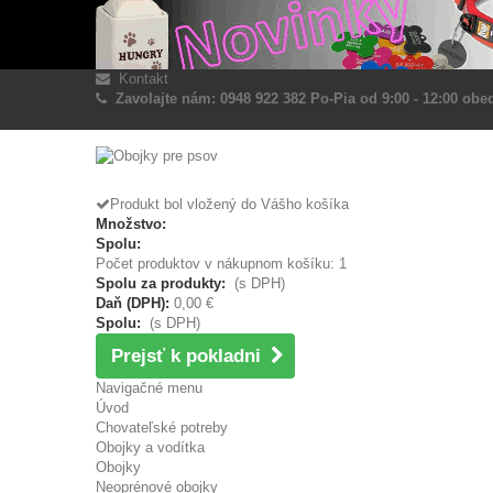
Kontakt
Zavolajte nám: 0948 922 382 Po-Pia od 9:00 - 12:00 obed
Produkt bol vložený do Vášho košíka
Množstvo:
Spolu:
Počet produktov v nákupnom košíku: 1
Spolu za produkty:
(s DPH)
Daň (DPH):
0,00 €
Spolu:
(s DPH)
Prejsť k pokladni
Navigačné menu
Úvod
Chovateľské potreby
Obojky a vodítka
Obojky
Neoprénové obojky