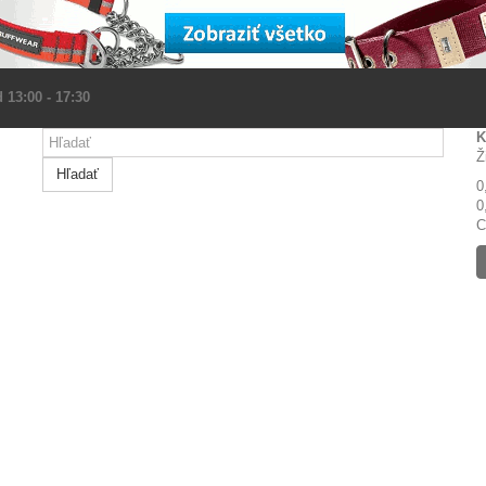
 13:00 - 17:30
K
Ž
Hľadať
0
0
C