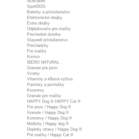
NUM'axes
SportDOG
Baterky a príslušenstvo
Elektronické obojky
Extra obojky
Odplašovače pre mačky
Prechodné dvierka
Staywell príslušenstvo
Prechádzky
Pre mačky
Krmivo
IBERO NATURAL
Granule pre psov
Vzorky
Vitamíny a kĺbová výživa
Pamlsky a pochúťky
Konzervy
Granule pre mačky
HAPPY Dog ® HAPPY Cat ®
Pre psov / Happy Dog ®
Granule / Happy Dog ®
Konzervy / Happy Dog ®
Maškrty / Happy dog ®
Doplnky stravy / Happy Dog ®
Pre mačky / Happy Cat ®