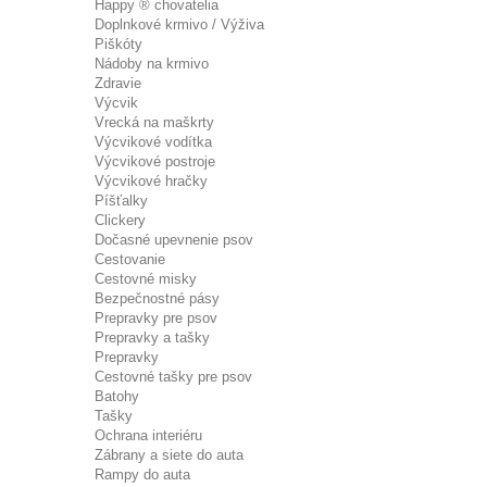
Happy ® chovatelia
Doplnkové krmivo / Výživa
Piškóty
Nádoby na krmivo
Zdravie
Výcvik
Vrecká na maškrty
Výcvikové vodítka
Výcvikové postroje
Výcvikové hračky
Píšťalky
Clickery
Dočasné upevnenie psov
Cestovanie
Cestovné misky
Bezpečnostné pásy
Prepravky pre psov
Prepravky a tašky
Prepravky
Cestovné tašky pre psov
Batohy
Tašky
Ochrana interiéru
Zábrany a siete do auta
Rampy do auta