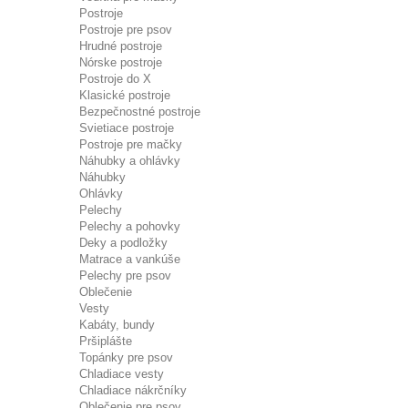
Postroje
Postroje pre psov
Hrudné postroje
Nórske postroje
Postroje do X
Klasické postroje
Bezpečnostné postroje
Svietiace postroje
Postroje pre mačky
Náhubky a ohlávky
Náhubky
Ohlávky
Pelechy
Pelechy a pohovky
Deky a podložky
Matrace a vankúše
Pelechy pre psov
Oblečenie
Vesty
Kabáty, bundy
Pršiplášte
Topánky pre psov
Chladiace vesty
Chladiace nákrčníky
Oblečenie pre psov