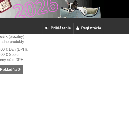
Prihlásenie
Registrácia
ošík
(prázdny)
iadne produkty
,00 €
Daň (DPH):
,00 €
Spolu:
eny sú s DPH
Pokladňa