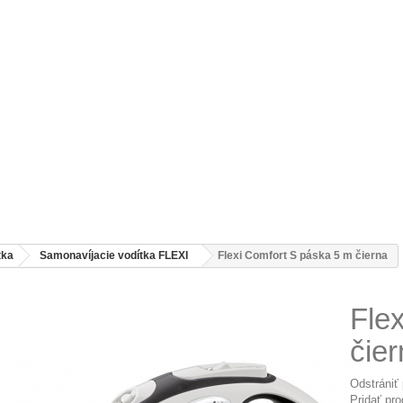
tka
Samonavíjacie vodítka FLEXI
Flexi Comfort S páska 5 m čierna
Fle
čie
Odstrániť
Pridať pr