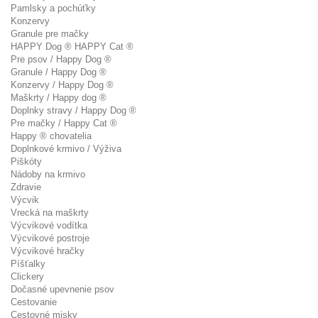
Pamlsky a pochúťky
Konzervy
Granule pre mačky
HAPPY Dog ® HAPPY Cat ®
Pre psov / Happy Dog ®
Granule / Happy Dog ®
Konzervy / Happy Dog ®
Maškrty / Happy dog ®
Doplnky stravy / Happy Dog ®
Pre mačky / Happy Cat ®
Happy ® chovatelia
Doplnkové krmivo / Výživa
Piškóty
Nádoby na krmivo
Zdravie
Výcvik
Vrecká na maškrty
Výcvikové vodítka
Výcvikové postroje
Výcvikové hračky
Píšťalky
Clickery
Dočasné upevnenie psov
Cestovanie
Cestovné misky