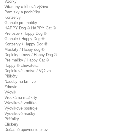
Vzorky
Vitamíny a kĺbová výživa
Pamlsky a pochúťky
Konzervy
Granule pre mačky
HAPPY Dog ® HAPPY Cat ®
Pre psov / Happy Dog ®
Granule / Happy Dog ®
Konzervy / Happy Dog ®
Maškrty / Happy dog ®
Doplnky stravy / Happy Dog ®
Pre mačky / Happy Cat ®
Happy ® chovatelia
Doplnkové krmivo / Výživa
Piškóty
Nádoby na krmivo
Zdravie
Výcvik
Vrecká na maškrty
Výcvikové vodítka
Výcvikové postroje
Výcvikové hračky
Píšťalky
Clickery
Dočasné upevnenie psov