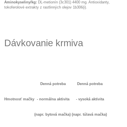
Aminokyseliny/kg:
DL-metionín (3c301) 4400 mg. Antioxidanty,
tokoferolové extrakty z rastlinných olejov 1b306(i).
Dávkovanie krmiva
Denná potreba
Denná potreba
Hmotnosť mačky
- normálna aktivita
- vysoká aktivita
(napr. bytová mačka)
(napr. túlavá mačka)