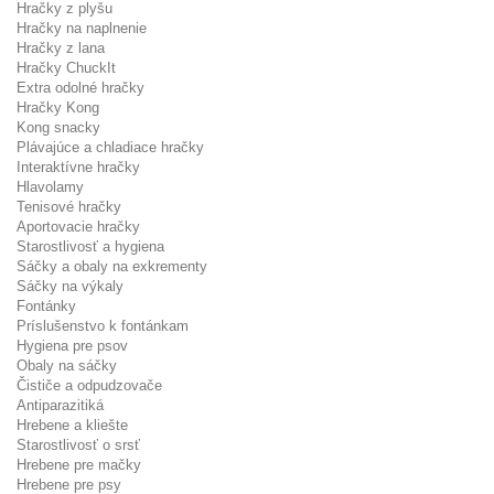
Hračky z plyšu
Hračky na naplnenie
Hračky z lana
Hračky ChuckIt
Extra odolné hračky
Hračky Kong
Kong snacky
Plávajúce a chladiace hračky
Interaktívne hračky
Hlavolamy
Tenisové hračky
Aportovacie hračky
Starostlivosť a hygiena
Sáčky a obaly na exkrementy
Sáčky na výkaly
Fontánky
Príslušenstvo k fontánkam
Hygiena pre psov
Obaly na sáčky
Čističe a odpudzovače
Antiparazitiká
Hrebene a kliešte
Starostlivosť o srsť
Hrebene pre mačky
Hrebene pre psy