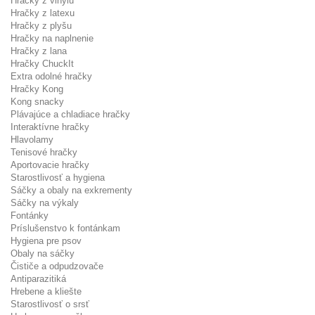
Hračky z vinylu
Hračky z latexu
Hračky z plyšu
Hračky na naplnenie
Hračky z lana
Hračky ChuckIt
Extra odolné hračky
Hračky Kong
Kong snacky
Plávajúce a chladiace hračky
Interaktívne hračky
Hlavolamy
Tenisové hračky
Aportovacie hračky
Starostlivosť a hygiena
Sáčky a obaly na exkrementy
Sáčky na výkaly
Fontánky
Príslušenstvo k fontánkam
Hygiena pre psov
Obaly na sáčky
Čističe a odpudzovače
Antiparazitiká
Hrebene a kliešte
Starostlivosť o srsť