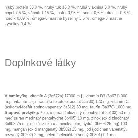
hrubý proteín 33,0 %, hrubý tuk 15,0 %, hrubá vláknina 3,0 %, hrubý
popol 7,5 %, vápnik 1,15 %, fosfor 0,95 %, sodík 0,6 %, draslík 0,6 %,
horčík 0,09 %, omega-6 mastné kyseliny 3,5 %, omega-3 mastné
kyseliny 0,4 %.
Doplnkové látky
Vitamíny/kg:
vitamín A (3a672a) 17000 m.j., vitamín D3 (3a671) 900
m.j., vitamín E (all-rac-alfa-tokoferol acetát 3a700) 120 mg, vitamín C
(askorbyl-fosfát sodno-vápenatý 3a312) 30 mg, taurín (3a370) 1000 mg.
Stopové prvky/kg:
železo (síran železnatý monohydrát 3b103) 50 mg,
meď (síran meďnatý pentahydrát 3b405) 10 mg, zinok (oxid zinočnatý
3b603 75 mg, chelát zinku a aminokyselín, hydrát 3b606 25 mg) 100
mg, mangán (oxid mangánatý 3b502) 25 mg, jód (jodičnan vápenatý,
bezvodý 3b202) 2 mg, selén (seleničitan sodný 3b801) 0,1 mg.