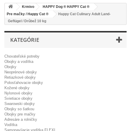
Krmivo
HAPPY Dog ® HAPPY Cat ®
Pre mačky / Happy Cat ®
Happy Cat Culinary Adult Land-
Geflügel / Drůbež 10 kg
KATEGÓRIE
Chovateľské potreby
Obojky a vodítka
Obojky
Neoprénové obojky
Retiazkové obojky
Polosťahovacie obojky
Kožené obojky
Nylonové obojky
Svietiace obojky
Swarowski obojky
Obojky so šatkou
Obojky pre mačky
Adresáre a rolničky
Vodítka
Samonavíjacie vodítka FLEXI