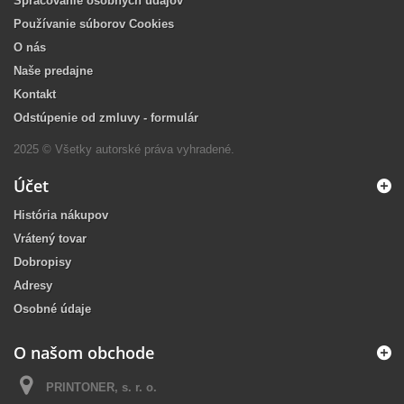
Spracovanie osobných údajov
Používanie súborov Cookies
O nás
Naše predajne
Kontakt
Odstúpenie od zmluvy - formulár
2025 © Všetky autorské práva vyhradené.
Účet
História nákupov
Vrátený tovar
Dobropisy
Adresy
Osobné údaje
O našom obchode
PRINTONER, s. r. o.