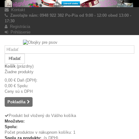
Kontakt
Zavolajte nám: 0948 922 382 Po-Pia od 9:00 - 12:00 obed 13:00 -
17:30
Registrácia
Prihlásenie
Hľadať
Košík
(prázdny)
Žiadne produkty
0,00 €
Daň (DPH):
0,00 €
Spolu:
Ceny sú s DPH
Pokladňa
Produkt bol vložený do Vášho košíka
Množstvo:
Spolu:
Počet produktov v nákupnom košíku: 1
Spolu za produkty:
(s DPH)