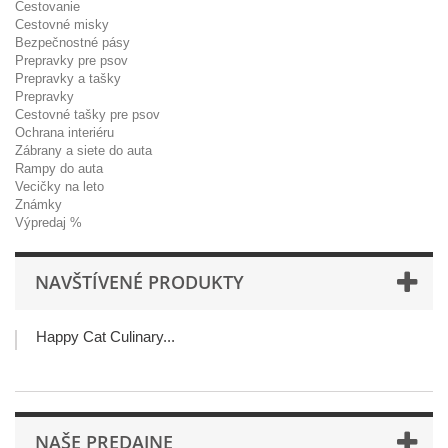
Cestovanie
Cestovné misky
Bezpečnostné pásy
Prepravky pre psov
Prepravky a tašky
Prepravky
Cestovné tašky pre psov
Ochrana interiéru
Zábrany a siete do auta
Rampy do auta
Vecičky na leto
Známky
Výpredaj %
NAVŠTÍVENÉ PRODUKTY
Happy Cat Culinary...
NAŠE PREDAJNE