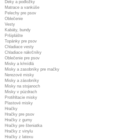
Deky a podložky
Matrace a vankúše
Pelechy pre psov
Oblečenie
Vesty
Kabáty, bundy
Pršiplášte
Topánky pre psov
Chladiace vesty
Chladiace nákrčníky
Oblečenie pre psov
Misky a kŕmídlá
Misky a zasobníky pre mačky
Nerezové misky
Misky a zásobníky
Misky na stojanoch
Misky v púzdrach
Protihltacie misky
Plastové misky
Hračky
Hračky pre psov
Hračky z gumy
Hračky pre šteniatka
Hračky z vinylu
Hračky z latexu