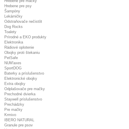
Hrebene pre mačky
Hrebene pre psy
Šampóny
Lekárničky
Odstraňovače nečistôt
Dog Rocks
Toalety
Prírodné a EKO produkty
Elektronika
Rádiové oplotenie
Obojky proti štekaniu
PetSafe
NUM'axes
SportDOG
Baterky a príslušenstvo
Elektronické obojky
Extra obojky
Odplašovače pre mačky
Prechodné dvierka
Staywell príslušenstvo
Prechádzky
Pre mačky
Krmivo
IBERO NATURAL
Granule pre psov