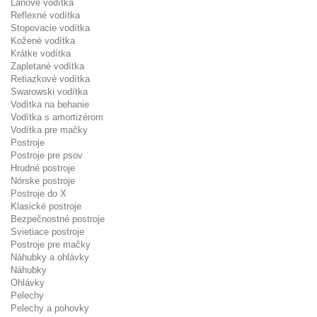
Lanové vodítka
Reflexné vodítka
Stopovacie vodítka
Kožené vodítka
Krátke vodítka
Zapletané vodítka
Retiazkové vodítka
Swarowski vodítka
Vodítka na behanie
Vodítka s amortizérom
Vodítka pre mačky
Postroje
Postroje pre psov
Hrudné postroje
Nórske postroje
Postroje do X
Klasické postroje
Bezpečnostné postroje
Svietiace postroje
Postroje pre mačky
Náhubky a ohlávky
Náhubky
Ohlávky
Pelechy
Pelechy a pohovky