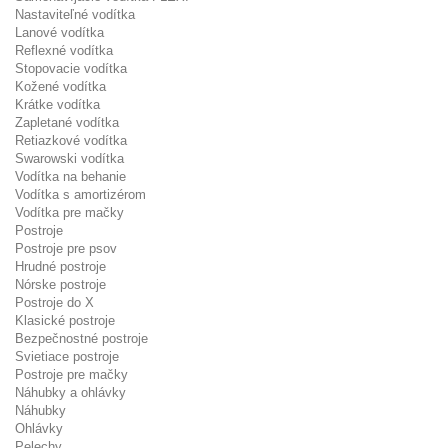
Nastaviteľné vodítka
Lanové vodítka
Reflexné vodítka
Stopovacie vodítka
Kožené vodítka
Krátke vodítka
Zapletané vodítka
Retiazkové vodítka
Swarowski vodítka
Vodítka na behanie
Vodítka s amortizérom
Vodítka pre mačky
Postroje
Postroje pre psov
Hrudné postroje
Nórske postroje
Postroje do X
Klasické postroje
Bezpečnostné postroje
Svietiace postroje
Postroje pre mačky
Náhubky a ohlávky
Náhubky
Ohlávky
Pelechy