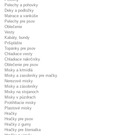
Pelechy a pohovky
Deky a podložky
Matrace a vankúše
Pelechy pre psov
Oblečenie
Vesty
Kabáty, bundy
Pršiplášte
Topánky pre psov
Chladiace vesty
Chladiace nákrčníky
Oblečenie pre psov
Misky a kŕmídlá
Misky a zasobníky pre mačky
Nerezové misky
Misky a zásobníky
Misky na stojanoch
Misky v púzdrach
Protihltacie misky
Plastové misky
Hračky
Hračky pre psov
Hračky z gumy
Hračky pre šteniatka