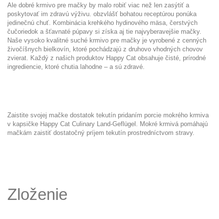
Ale dobré krmivo pre mačky by malo robiť viac než len zasýtiť a
poskytovať im zdravú výživu. obzvlášť bohatou receptúrou ponúka
jedinečnú chuť. Kombinácia krehkého hydinového mäsa, čerstvých
čučoriedok a šťavnaté púpavy si získa aj tie najvyberavejšie mačky.
Naše vysoko kvalitné suché krmivo pre mačky je vyrobené z cenných
živočíšnych bielkovín, ktoré pochádzajú z druhovo vhodných chovov
zvierat. Každý z našich produktov Happy Cat obsahuje čisté, prírodné
ingrediencie, ktoré chutia lahodne – a sú zdravé.
Zaistite svojej mačke dostatok tekutín pridaním porcie mokrého krmiva
v kapsičke Happy Cat
Culinary Land-Geflügel
. Mokré krmivá pomáhajú
mačkám zaistiť dostatočný príjem tekutín prostredníctvom stravy.
Zloženie