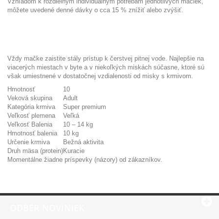
Vzhľadom k rozdielnym individuálnym potrebám jednotlivých mačiek,
môžete uvedené denné dávky o cca 15 % znížiť alebo zvýšiť.
Vždy mačke zaistite stály prístup k čerstvej pitnej vode. Najlepšie na
viacerých miestach v byte a v niekoľkých miskách súčasne, ktoré sú
však umiestnené v dostatočnej vzdialenosti od misky s krmivom.
Hmotnosť
10
Veková skupina
Adult
Kategória krmiva
Super premium
Veľkosť plemena
Veľká
Veľkosť Balenia
10 – 14 kg
Hmotnosť balenia
10 kg
Určenie krmiva
Bežná aktivita
Druh mäsa (protein)
Kuracie
Momentálne žiadne príspevky (názory) od zákazníkov.
ODBER NOVINIEK