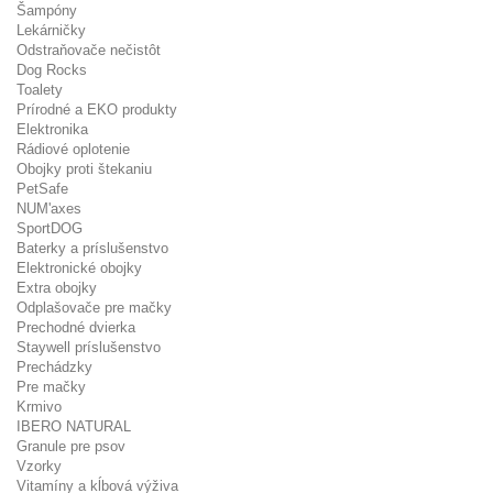
Šampóny
Lekárničky
Odstraňovače nečistôt
Dog Rocks
Toalety
Prírodné a EKO produkty
Elektronika
Rádiové oplotenie
Obojky proti štekaniu
PetSafe
NUM'axes
SportDOG
Baterky a príslušenstvo
Elektronické obojky
Extra obojky
Odplašovače pre mačky
Prechodné dvierka
Staywell príslušenstvo
Prechádzky
Pre mačky
Krmivo
IBERO NATURAL
Granule pre psov
Vzorky
Vitamíny a kĺbová výživa