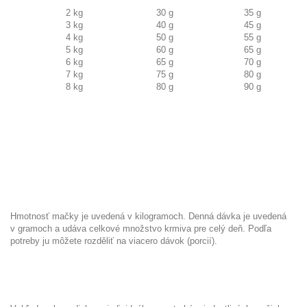
2 kg
30 g
35 g
3 kg
40 g
45 g
4 kg
50 g
55 g
5 kg
60 g
65 g
6 kg
65 g
70 g
7 kg
75 g
80 g
8 kg
80 g
90 g
Hmotnosť mačky je uvedená v kilogramoch. Denná dávka je uvedená
v gramoch a udáva celkové množstvo krmiva pre celý deň. Podľa
potreby ju môžete rozděliť na viacero dávok (porcií).