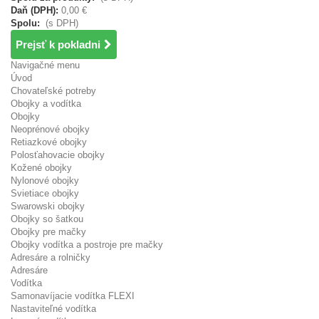
Daň (DPH):
0,00 €
Spolu:
(s DPH)
Prejsť k pokladni
Navigačné menu
Úvod
Chovateľské potreby
Obojky a vodítka
Obojky
Neoprénové obojky
Retiazkové obojky
Polosťahovacie obojky
Kožené obojky
Nylonové obojky
Svietiace obojky
Swarowski obojky
Obojky so šatkou
Obojky pre mačky
Obojky vodítka a postroje pre mačky
Adresáre a rolničky
Adresáre
Vodítka
Samonavíjacie vodítka FLEXI
Nastaviteľné vodítka