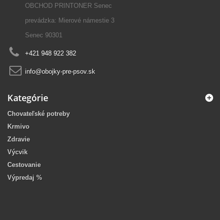
OBCHOD PRINTONER Senec
prevádzka: Mierové námestie 3
Senec 90301
+421 948 922 382
info@obojky-pre-psov.sk
Kategórie
Chovateľské potreby
Krmivo
Zdravie
Výcvik
Cestovanie
Výpredaj %