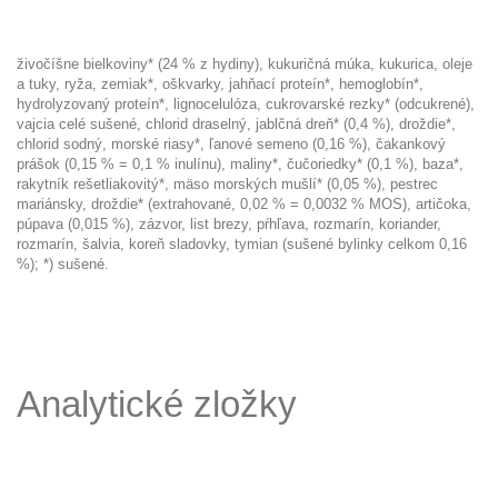
živočíšne bielkoviny* (24 % z hydiny), kukuričná múka, kukurica, oleje
a tuky, ryža, zemiak*, oškvarky, jahňací proteín*, hemoglobín*,
hydrolyzovaný proteín*, lignocelulóza, cukrovarské rezky* (odcukrené),
vajcia celé sušené, chlorid draselný, jablčná dreň* (0,4 %), droždie*,
chlorid sodný, morské riasy*, ľanové semeno (0,16 %), čakankový
prášok (0,15 % = 0,1 % inulínu), maliny*, čučoriedky* (0,1 %), baza*,
rakytník rešetliakovitý*, mäso morských mušlí* (0,05 %), pestrec
mariánsky, droždie* (extrahované, 0,02 % = 0,0032 % MOS), artičoka,
púpava (0,015 %), zázvor, list brezy, pŕhľava, rozmarín, koriander,
rozmarín, šalvia, koreň sladovky, tymian (sušené bylinky celkom 0,16
%); *) sušené.
Analytické zložky