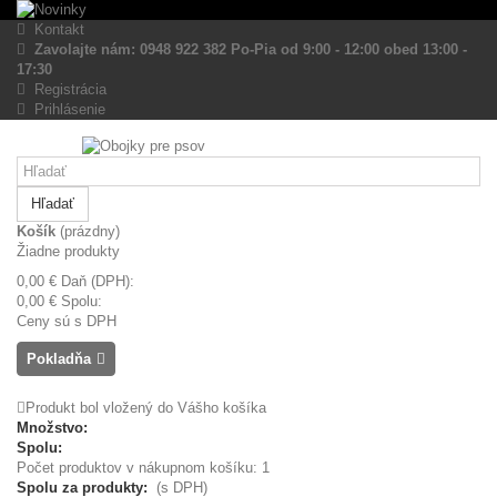
Kontakt
Zavolajte nám: 0948 922 382 Po-Pia od 9:00 - 12:00 obed 13:00 -
17:30
Registrácia
Prihlásenie
Hľadať
Košík
(prázdny)
Žiadne produkty
0,00 €
Daň (DPH):
0,00 €
Spolu:
Ceny sú s DPH
Pokladňa
Produkt bol vložený do Vášho košíka
Množstvo:
Spolu:
Počet produktov v nákupnom košíku: 1
Spolu za produkty:
(s DPH)