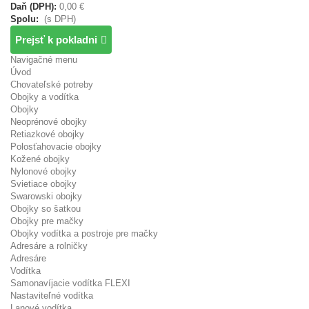
Daň (DPH):
0,00 €
Spolu:
(s DPH)
Prejsť k pokladni
Navigačné menu
Úvod
Chovateľské potreby
Obojky a vodítka
Obojky
Neoprénové obojky
Retiazkové obojky
Polosťahovacie obojky
Kožené obojky
Nylonové obojky
Svietiace obojky
Swarowski obojky
Obojky so šatkou
Obojky pre mačky
Obojky vodítka a postroje pre mačky
Adresáre a rolničky
Adresáre
Vodítka
Samonavíjacie vodítka FLEXI
Nastaviteľné vodítka
Lanové vodítka