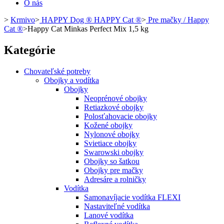
O nás
>
Krmivo
>
HAPPY Dog ® HAPPY Cat ®
>
Pre mačky / Happy
Cat ®
>
Happy Cat Minkas Perfect Mix 1,5 kg
Kategórie
Chovateľské potreby
Obojky a vodítka
Obojky
Neoprénové obojky
Retiazkové obojky
Polosťahovacie obojky
Kožené obojky
Nylonové obojky
Svietiace obojky
Swarowski obojky
Obojky so šatkou
Obojky pre mačky
Adresáre a rolničky
Vodítka
Samonavíjacie vodítka FLEXI
Nastaviteľné vodítka
Lanové vodítka