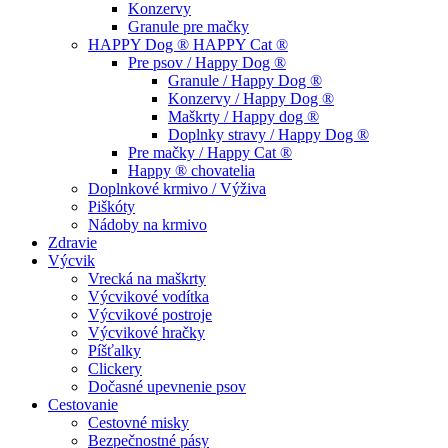
Konzervy
Granule pre mačky
HAPPY Dog ® HAPPY Cat ®
Pre psov / Happy Dog ®
Granule / Happy Dog ®
Konzervy / Happy Dog ®
Maškrty / Happy dog ®
Doplnky stravy / Happy Dog ®
Pre mačky / Happy Cat ®
Happy ® chovatelia
Doplnkové krmivo / Výživa
Piškóty
Nádoby na krmivo
Zdravie
Výcvik
Vrecká na maškrty
Výcvikové vodítka
Výcvikové postroje
Výcvikové hračky
Píšťalky
Clickery
Dočasné upevnenie psov
Cestovanie
Cestovné misky
Bezpečnostné pásy