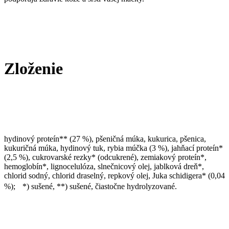
Zloženie
hydinový proteín** (27 %), pšeničná múka, kukurica, pšenica,
kukuričná múka, hydinový tuk, rybia múčka (3 %), jahňací proteín*
(2,5 %), cukrovarské rezky* (odcukrené), zemiakový proteín*,
hemoglobín*, lignocelulóza, slnečnicový olej, jablková dreň*,
chlorid sodný, chlorid draselný, repkový olej, Juka schidigera* (0,04
%); *) sušené, **) sušené, čiastočne hydrolyzované.