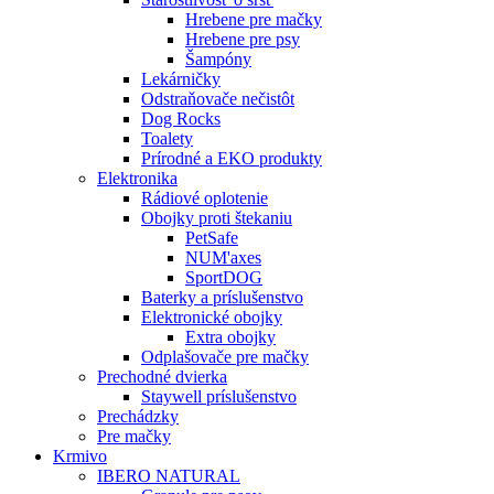
Hrebene pre mačky
Hrebene pre psy
Šampóny
Lekárničky
Odstraňovače nečistôt
Dog Rocks
Toalety
Prírodné a EKO produkty
Elektronika
Rádiové oplotenie
Obojky proti štekaniu
PetSafe
NUM'axes
SportDOG
Baterky a príslušenstvo
Elektronické obojky
Extra obojky
Odplašovače pre mačky
Prechodné dvierka
Staywell príslušenstvo
Prechádzky
Pre mačky
Krmivo
IBERO NATURAL