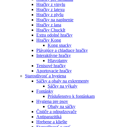
Hračky z vinylu
Hračky z latexu
Hračky z plyšu
Hračky na naplnenie
Hračky z lana
Hračky ChuckIt
Extra odolné hračky
Hračky Kong
Kong snacky
Plávajúce a chladiace hračky
Interaktívne hračky
Hlavolamy
Tenisové hračky
Aportovacie hračky
Starostlivosť a hygiena
Sáčky a obaly na exkrementy
Sáčky na výkaly
Fontánky
Príslušenstvo k fontánkam
Hygiena pre psov
Obaly na sáčky
Čističe a odpudzovače
Antiparazitiká
Hrebene a kliešte
Starostlivosť o srsť