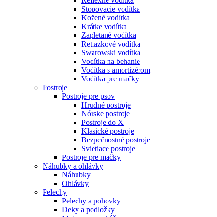
Reflexné vodítka
Stopovacie vodítka
Kožené vodítka
Krátke vodítka
Zapletané vodítka
Retiazkové vodítka
Swarowski vodítka
Vodítka na behanie
Vodítka s amortizérom
Vodítka pre mačky
Postroje
Postroje pre psov
Hrudné postroje
Nórske postroje
Postroje do X
Klasické postroje
Bezpečnostné postroje
Svietiace postroje
Postroje pre mačky
Náhubky a ohlávky
Náhubky
Ohlávky
Pelechy
Pelechy a pohovky
Deky a podložky