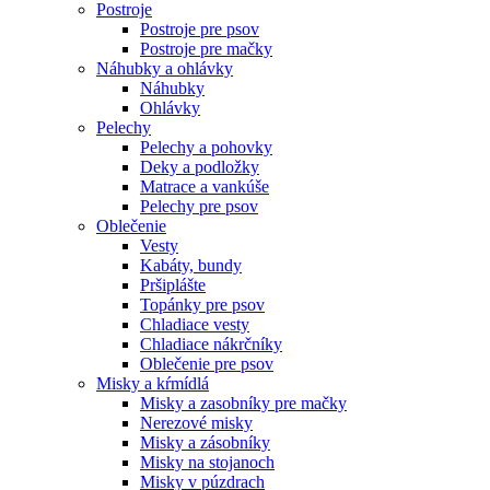
Postroje
Postroje pre psov
Postroje pre mačky
Náhubky a ohlávky
Náhubky
Ohlávky
Pelechy
Pelechy a pohovky
Deky a podložky
Matrace a vankúše
Pelechy pre psov
Oblečenie
Vesty
Kabáty, bundy
Pršiplášte
Topánky pre psov
Chladiace vesty
Chladiace nákrčníky
Oblečenie pre psov
Misky a kŕmídlá
Misky a zasobníky pre mačky
Nerezové misky
Misky a zásobníky
Misky na stojanoch
Misky v púzdrach