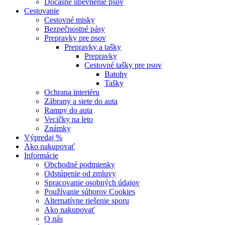
Dočasné upevnenie psov
Cestovanie
Cestovné misky
Bezpečnostné pásy
Prepravky pre psov
Prepravky a tašky
Prepravky
Cestovné tašky pre psov
Batohy
Tašky
Ochrana interiéru
Zábrany a siete do auta
Rampy do auta
Vecičky na leto
Známky
Výpredaj %
Ako nakupovať
Informácie
Obchodné podmienky
Odstúpenie od zmluvy
Spracovanie osobných údajov
Používanie súborov Cookies
Alternatívne riešenie sporu
Ako nakupovať
O nás