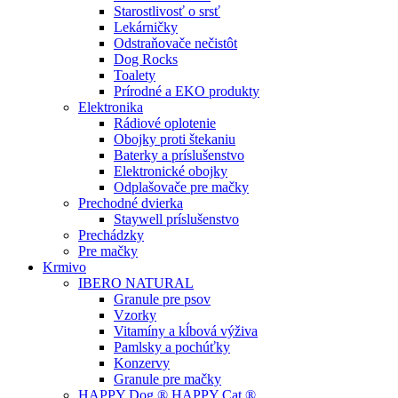
Starostlivosť o srsť
Lekárničky
Odstraňovače nečistôt
Dog Rocks
Toalety
Prírodné a EKO produkty
Elektronika
Rádiové oplotenie
Obojky proti štekaniu
Baterky a príslušenstvo
Elektronické obojky
Odplašovače pre mačky
Prechodné dvierka
Staywell príslušenstvo
Prechádzky
Pre mačky
Krmivo
IBERO NATURAL
Granule pre psov
Vzorky
Vitamíny a kĺbová výživa
Pamlsky a pochúťky
Konzervy
Granule pre mačky
HAPPY Dog ® HAPPY Cat ®