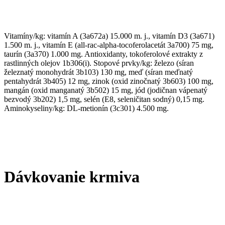
Vitamíny/kg: vitamín A (3a672a) 15.000 m. j., vitamín D3 (3a671)
1.500 m. j., vitamín E (all-rac-alpha-tocoferolacetát 3a700) 75 mg,
taurín (3a370) 1.000 mg. Antioxidanty, tokoferolové extrakty z
rastlinných olejov 1b306(i). Stopové prvky/kg: železo (síran
železnatý monohydrát 3b103) 130 mg, meď (síran meďnatý
pentahydrát 3b405) 12 mg, zinok (oxid zinočnatý 3b603) 100 mg,
mangán (oxid manganatý 3b502) 15 mg, jód (jodičnan vápenatý
bezvodý 3b202) 1,5 mg, selén (E8, seleničitan sodný) 0,15 mg.
Aminokyseliny/kg: DL-metionín (3c301) 4.500 mg.
Dávkovanie krmiva