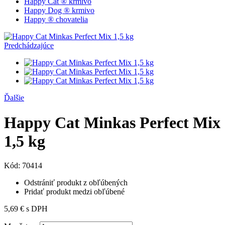
Happy Cat ® krmivo
Happy Dog ® krmivo
Happy ® chovatelia
Predchádzajúce
Ďalšie
Happy Cat Minkas Perfect Mix
1,5 kg
Kód:
70414
Odstrániť produkt z obľúbených
Pridať produkt medzi obľúbené
5,69 €
s DPH