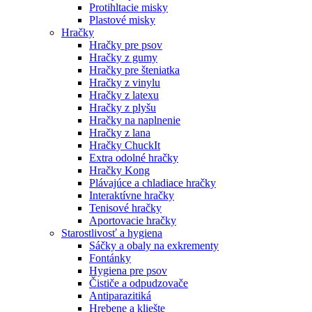
Protihltacie misky
Plastové misky
Hračky
Hračky pre psov
Hračky z gumy
Hračky pre šteniatka
Hračky z vinylu
Hračky z latexu
Hračky z plyšu
Hračky na naplnenie
Hračky z lana
Hračky ChuckIt
Extra odolné hračky
Hračky Kong
Plávajúce a chladiace hračky
Interaktívne hračky
Tenisové hračky
Aportovacie hračky
Starostlivosť a hygiena
Sáčky a obaly na exkrementy
Fontánky
Hygiena pre psov
Čističe a odpudzovače
Antiparazitiká
Hrebene a kliešte