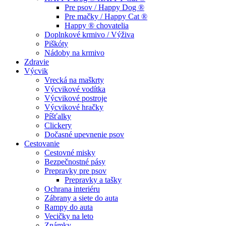
Pre psov / Happy Dog ®
Pre mačky / Happy Cat ®
Happy ® chovatelia
Doplnkové krmivo / Výživa
Piškóty
Nádoby na krmivo
Zdravie
Výcvik
Vrecká na maškrty
Výcvikové vodítka
Výcvikové postroje
Výcvikové hračky
Píšťalky
Clickery
Dočasné upevnenie psov
Cestovanie
Cestovné misky
Bezpečnostné pásy
Prepravky pre psov
Prepravky a tašky
Ochrana interiéru
Zábrany a siete do auta
Rampy do auta
Vecičky na leto
Známky