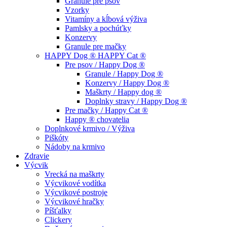
Granule pre psov
Vzorky
Vitamíny a kĺbová výživa
Pamlsky a pochúťky
Konzervy
Granule pre mačky
HAPPY Dog ® HAPPY Cat ®
Pre psov / Happy Dog ®
Granule / Happy Dog ®
Konzervy / Happy Dog ®
Maškrty / Happy dog ®
Doplnky stravy / Happy Dog ®
Pre mačky / Happy Cat ®
Happy ® chovatelia
Doplnkové krmivo / Výživa
Piškóty
Nádoby na krmivo
Zdravie
Výcvik
Vrecká na maškrty
Výcvikové vodítka
Výcvikové postroje
Výcvikové hračky
Píšťalky
Clickery