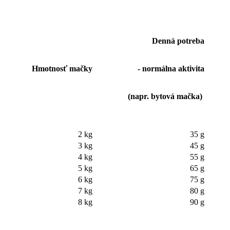
Denná potreba
Hmotnosť mačky
- normálna aktivita
(napr. bytová mačka)
2 kg
35 g
3 kg
45 g
4 kg
55 g
5 kg
65 g
6 kg
75 g
7 kg
80 g
8 kg
90 g