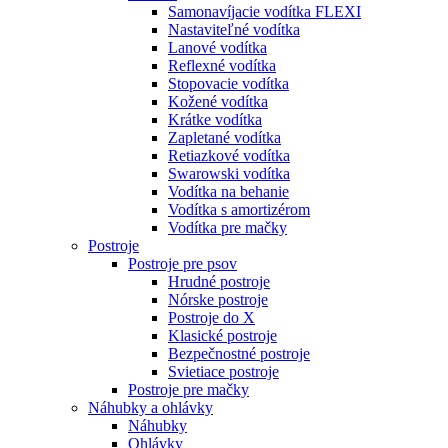
Samonavíjacie vodítka FLEXI
Nastaviteľné vodítka
Lanové vodítka
Reflexné vodítka
Stopovacie vodítka
Kožené vodítka
Krátke vodítka
Zapletané vodítka
Retiazkové vodítka
Swarowski vodítka
Vodítka na behanie
Vodítka s amortizérom
Vodítka pre mačky
Postroje
Postroje pre psov
Hrudné postroje
Nórske postroje
Postroje do X
Klasické postroje
Bezpečnostné postroje
Svietiace postroje
Postroje pre mačky
Náhubky a ohlávky
Náhubky
Ohlávky