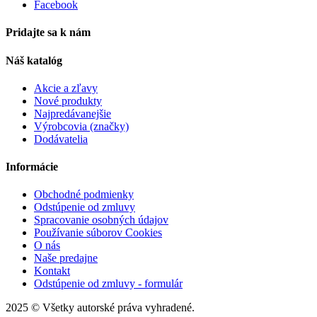
Facebook
Pridajte sa k nám
Náš katalóg
Akcie a zľavy
Nové produkty
Najpredávanejšie
Výrobcovia (značky)
Dodávatelia
Informácie
Obchodné podmienky
Odstúpenie od zmluvy
Spracovanie osobných údajov
Používanie súborov Cookies
O nás
Naše predajne
Kontakt
Odstúpenie od zmluvy - formulár
2025 © Všetky autorské práva vyhradené.