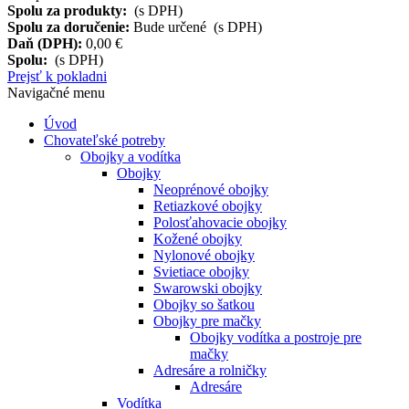
Spolu za produkty:
(s DPH)
Spolu za doručenie:
Bude určené (s DPH)
Daň (DPH):
0,00 €
Spolu:
(s DPH)
Prejsť k pokladni
Navigačné menu
Úvod
Chovateľské potreby
Obojky a vodítka
Obojky
Neoprénové obojky
Retiazkové obojky
Polosťahovacie obojky
Kožené obojky
Nylonové obojky
Svietiace obojky
Swarowski obojky
Obojky so šatkou
Obojky pre mačky
Obojky vodítka a postroje pre
mačky
Adresáre a rolničky
Adresáre
Vodítka