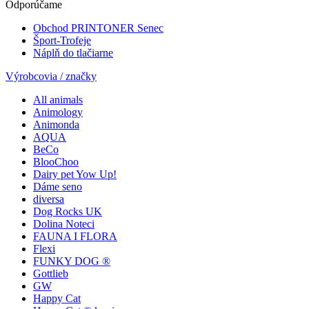
Odporúčame
Obchod PRINTONER Senec
Šport-Trofeje
Náplň do tlačiarne
Výrobcovia / značky
All animals
Animology
Animonda
AQUA
BeCo
BlooChoo
Dairy pet Yow Up!
Dáme seno
diversa
Dog Rocks UK
Dolina Noteci
FAUNA I FLORA
Flexi
FUNKY DOG ®
Gottlieb
GW
Happy Cat