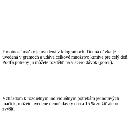
Hmotnosť mačky je uvedená v kilogramoch. Denná dávka je
uvedená v gramoch a udáva celkové množstvo krmiva pre celý deň.
Podľa potreby ju môžete rozděliť na viacero dávok (porcií).
Vzhľadom k rozdielnym individuálnym potrebám jednotlivých
mačiek, môžete uvedené denné dávky o cca 15 % znížiť alebo
zvýšiť.