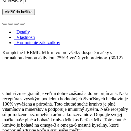
Množstvo:
Vložiť do košíka
Detaily
Vlastnosti
Hodnotenie zákazníkov
Kompletné PREMIUM krmivo pre všetky dospelé mačky s
normálnou dennou aktivitou. 75% živočíšnych proteínov. (30/12)
Chutná zmes granúl je veľmi dobre znášaná a dobre prijímaná. Naša
receptúra s vysokým podielom hodnotných živočíšnych bielkovín je
100% vyvážená a prírodná. Toto chutné suché krmivo je plné
vitamínov a minerálov a podporuje imunitný systém. Naše receptúry
sú prirodzene bez umelých aróm a konzervantov. Doprajte svojej
mačke naše plné a bohaté krmivo Minkas Perfect Mix. Toto chutné
krmivo je bohaté na omega-3 a omega-6 mastné kyseliny, ktoré
podporujú zdravie kože a srsti vašej mačky.