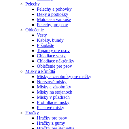
Pelechy
Pelechy a pohovky
Deky a podložky
Matrace a vankúše
Pelechy pre psov
Oblečenie
Vesty
Kabáty, bundy
Pršiplášte
Topánky pre psov
Chladiace vesty
Chladiace nákrčníky
Oblečenie pre psov
Misky a kŕmídlá
Misky a zasobníky pre mačky
Nerezové misky
Misky a zásobníky
Misky na stojanoch
Misky v púzdrach
Protihltacie misky
Plastové misky
Hračky
Hračky pre psov
Hračky z gumy
Hračky pre šteniatka