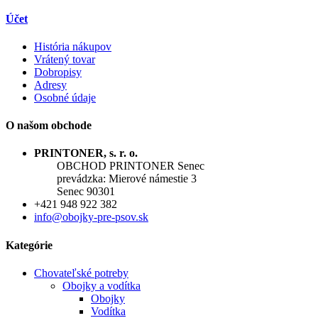
Účet
História nákupov
Vrátený tovar
Dobropisy
Adresy
Osobné údaje
O našom obchode
PRINTONER, s. r. o.
OBCHOD PRINTONER Senec
prevádzka: Mierové námestie 3
Senec 90301
+421 948 922 382
info@obojky-pre-psov.sk
Kategórie
Chovateľské potreby
Obojky a vodítka
Obojky
Vodítka