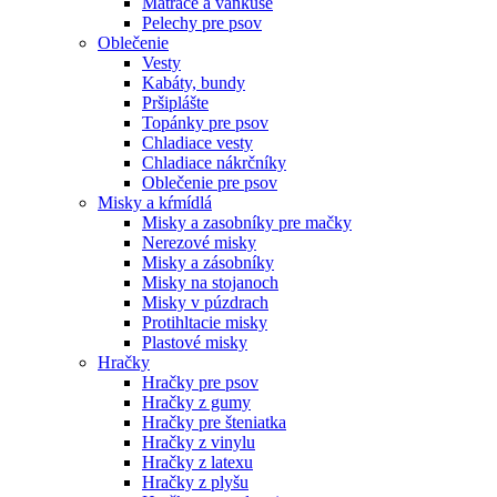
Matrace a vankúše
Pelechy pre psov
Oblečenie
Vesty
Kabáty, bundy
Pršiplášte
Topánky pre psov
Chladiace vesty
Chladiace nákrčníky
Oblečenie pre psov
Misky a kŕmídlá
Misky a zasobníky pre mačky
Nerezové misky
Misky a zásobníky
Misky na stojanoch
Misky v púzdrach
Protihltacie misky
Plastové misky
Hračky
Hračky pre psov
Hračky z gumy
Hračky pre šteniatka
Hračky z vinylu
Hračky z latexu
Hračky z plyšu