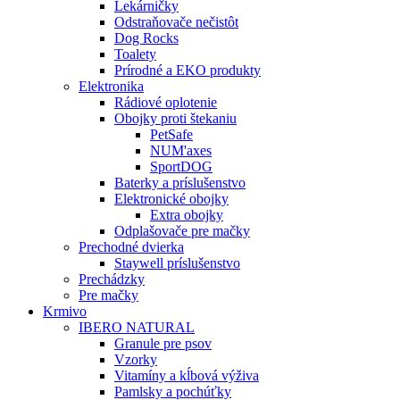
Lekárničky
Odstraňovače nečistôt
Dog Rocks
Toalety
Prírodné a EKO produkty
Elektronika
Rádiové oplotenie
Obojky proti štekaniu
PetSafe
NUM'axes
SportDOG
Baterky a príslušenstvo
Elektronické obojky
Extra obojky
Odplašovače pre mačky
Prechodné dvierka
Staywell príslušenstvo
Prechádzky
Pre mačky
Krmivo
IBERO NATURAL
Granule pre psov
Vzorky
Vitamíny a kĺbová výživa
Pamlsky a pochúťky