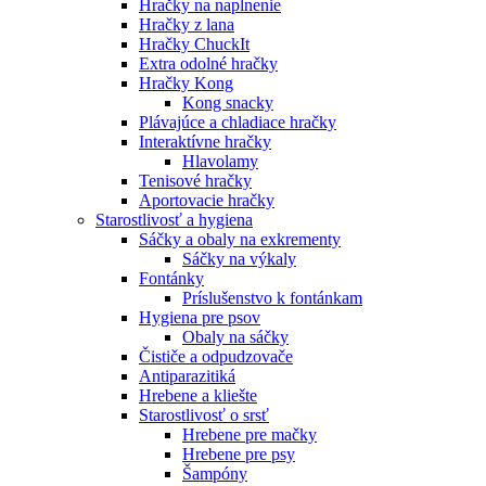
Hračky na naplnenie
Hračky z lana
Hračky ChuckIt
Extra odolné hračky
Hračky Kong
Kong snacky
Plávajúce a chladiace hračky
Interaktívne hračky
Hlavolamy
Tenisové hračky
Aportovacie hračky
Starostlivosť a hygiena
Sáčky a obaly na exkrementy
Sáčky na výkaly
Fontánky
Príslušenstvo k fontánkam
Hygiena pre psov
Obaly na sáčky
Čističe a odpudzovače
Antiparazitiká
Hrebene a kliešte
Starostlivosť o srsť
Hrebene pre mačky
Hrebene pre psy
Šampóny