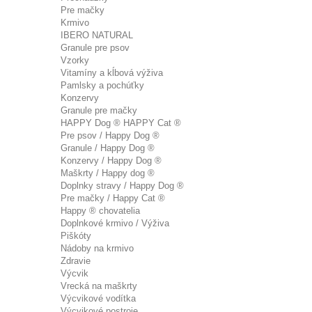
Pre mačky
Krmivo
IBERO NATURAL
Granule pre psov
Vzorky
Vitamíny a kĺbová výživa
Pamlsky a pochúťky
Konzervy
Granule pre mačky
HAPPY Dog ® HAPPY Cat ®
Pre psov / Happy Dog ®
Granule / Happy Dog ®
Konzervy / Happy Dog ®
Maškrty / Happy dog ®
Doplnky stravy / Happy Dog ®
Pre mačky / Happy Cat ®
Happy ® chovatelia
Doplnkové krmivo / Výživa
Piškóty
Nádoby na krmivo
Zdravie
Výcvik
Vrecká na maškrty
Výcvikové vodítka
Výcvikové postroje