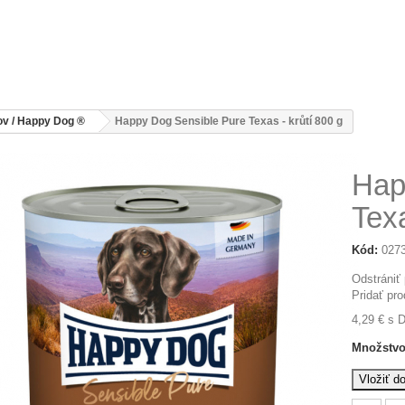
ov / Happy Dog ®
Happy Dog Sensible Pure Texas - krůtí 800 g
Hap
Texa
Kód:
027
Odstrániť
Pridať pr
4,29 €
s 
Množstvo
Vložiť d