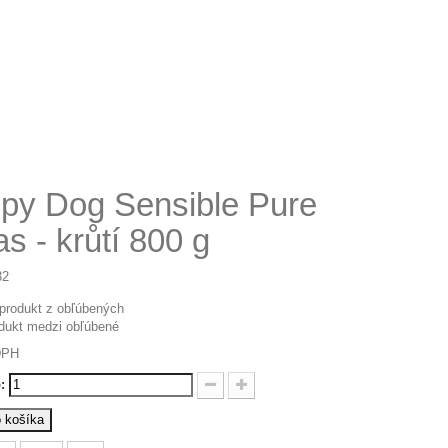
py Dog Sensible Pure
s - krůtí 800 g
32
 produkt z obľúbených
odukt medzi obľúbené
DPH
:
o košíka