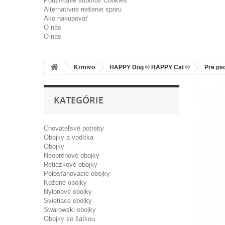
Používanie súborov Cookies
Alternatívne riešenie sporu
Ako nakupovať
O nás
O nás
Krmivo
HAPPY Dog ® HAPPY Cat ®
Pre ps
KATEGÓRIE
Chovateľské potreby
Obojky a vodítka
Obojky
Neoprénové obojky
Retiazkové obojky
Polosťahovacie obojky
Kožené obojky
Nylonové obojky
Svietiace obojky
Swarowski obojky
Obojky so šatkou