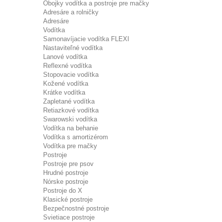
Obojky vodítka a postroje pre mačky
Adresáre a rolničky
Adresáre
Vodítka
Samonavíjacie vodítka FLEXI
Nastaviteľné vodítka
Lanové vodítka
Reflexné vodítka
Stopovacie vodítka
Kožené vodítka
Krátke vodítka
Zapletané vodítka
Retiazkové vodítka
Swarowski vodítka
Vodítka na behanie
Vodítka s amortizérom
Vodítka pre mačky
Postroje
Postroje pre psov
Hrudné postroje
Nórske postroje
Postroje do X
Klasické postroje
Bezpečnostné postroje
Svietiace postroje