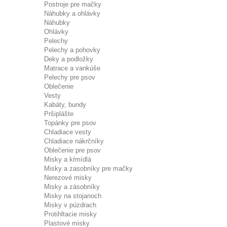
Postroje pre mačky
Náhubky a ohlávky
Náhubky
Ohlávky
Pelechy
Pelechy a pohovky
Deky a podložky
Matrace a vankúše
Pelechy pre psov
Oblečenie
Vesty
Kabáty, bundy
Pršiplášte
Topánky pre psov
Chladiace vesty
Chladiace nákrčníky
Oblečenie pre psov
Misky a kŕmídlá
Misky a zasobníky pre mačky
Nerezové misky
Misky a zásobníky
Misky na stojanoch
Misky v púzdrach
Protihltacie misky
Plastové misky