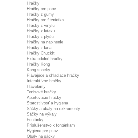
Hračky
Hračky pre psov
Hračky z gumy
Hračky pre šteniatka
Hračky z vinylu
Hračky z latexu
Hračky z plyšu
Hračky na naplnenie
Hračky z lana
Hračky ChuckIt
Extra odolné hračky
Hračky Kong
Kong snacky
Plávajúce a chladiace hračky
Interaktívne hračky
Hlavolamy
Tenisové hračky
Aportovacie hračky
Starostlivosť a hygiena
Sáčky a obaly na exkrementy
Sáčky na výkaly
Fontánky
Príslušenstvo k fontánkam
Hygiena pre psov
Obaly na sáčky