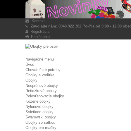
Kontakt
Zavolajte nám: 0948 922 382 Po-Pia od 9:00 - 12:00 obed
Registrácia
Prihlásenie
Navigačné menu
Úvod
Chovateľské potreby
Obojky a vodítka
Obojky
Neoprénové obojky
Retiazkové obojky
Polosťahovacie obojky
Kožené obojky
Nylonové obojky
Svietiace obojky
Swarowski obojky
Obojky so šatkou
Obojky pre mačky