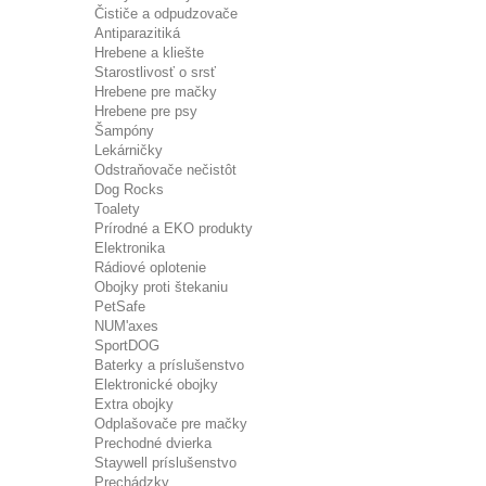
Čističe a odpudzovače
Antiparazitiká
Hrebene a kliešte
Starostlivosť o srsť
Hrebene pre mačky
Hrebene pre psy
Šampóny
Lekárničky
Odstraňovače nečistôt
Dog Rocks
Toalety
Prírodné a EKO produkty
Elektronika
Rádiové oplotenie
Obojky proti štekaniu
PetSafe
NUM'axes
SportDOG
Baterky a príslušenstvo
Elektronické obojky
Extra obojky
Odplašovače pre mačky
Prechodné dvierka
Staywell príslušenstvo
Prechádzky