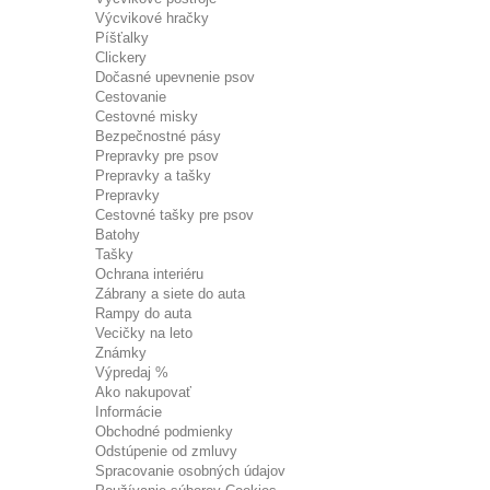
Výcvikové hračky
Píšťalky
Clickery
Dočasné upevnenie psov
Cestovanie
Cestovné misky
Bezpečnostné pásy
Prepravky pre psov
Prepravky a tašky
Prepravky
Cestovné tašky pre psov
Batohy
Tašky
Ochrana interiéru
Zábrany a siete do auta
Rampy do auta
Vecičky na leto
Známky
Výpredaj %
Ako nakupovať
Informácie
Obchodné podmienky
Odstúpenie od zmluvy
Spracovanie osobných údajov