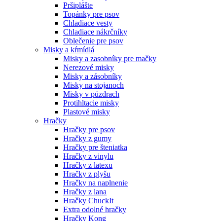
Pršiplášte
Topánky pre psov
Chladiace vesty
Chladiace nákrčníky
Oblečenie pre psov
Misky a kŕmídlá
Misky a zasobníky pre mačky
Nerezové misky
Misky a zásobníky
Misky na stojanoch
Misky v púzdrach
Protihltacie misky
Plastové misky
Hračky
Hračky pre psov
Hračky z gumy
Hračky pre šteniatka
Hračky z vinylu
Hračky z latexu
Hračky z plyšu
Hračky na naplnenie
Hračky z lana
Hračky ChuckIt
Extra odolné hračky
Hračky Kong