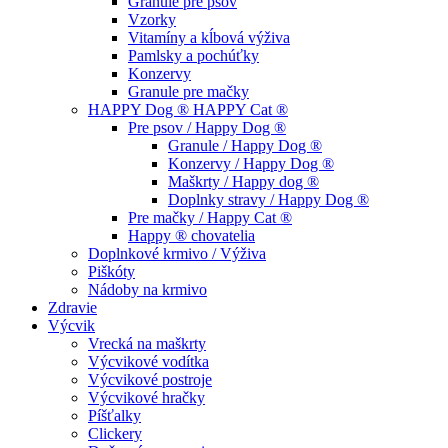
Granule pre psov
Vzorky
Vitamíny a kĺbová výživa
Pamlsky a pochúťky
Konzervy
Granule pre mačky
HAPPY Dog ® HAPPY Cat ®
Pre psov / Happy Dog ®
Granule / Happy Dog ®
Konzervy / Happy Dog ®
Maškrty / Happy dog ®
Doplnky stravy / Happy Dog ®
Pre mačky / Happy Cat ®
Happy ® chovatelia
Doplnkové krmivo / Výživa
Piškóty
Nádoby na krmivo
Zdravie
Výcvik
Vrecká na maškrty
Výcvikové vodítka
Výcvikové postroje
Výcvikové hračky
Píšťalky
Clickery