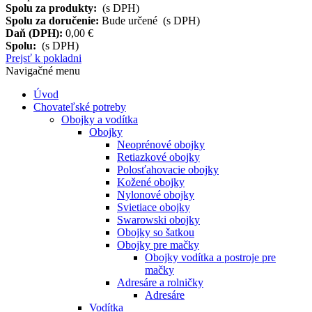
Spolu za produkty:
(s DPH)
Spolu za doručenie:
Bude určené (s DPH)
Daň (DPH):
0,00 €
Spolu:
(s DPH)
Prejsť k pokladni
Navigačné menu
Úvod
Chovateľské potreby
Obojky a vodítka
Obojky
Neoprénové obojky
Retiazkové obojky
Polosťahovacie obojky
Kožené obojky
Nylonové obojky
Svietiace obojky
Swarowski obojky
Obojky so šatkou
Obojky pre mačky
Obojky vodítka a postroje pre
mačky
Adresáre a rolničky
Adresáre
Vodítka