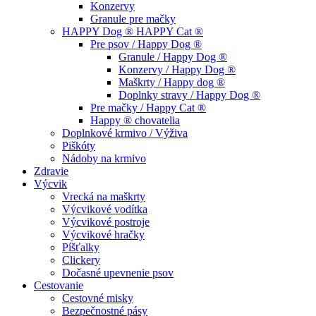
Konzervy
Granule pre mačky
HAPPY Dog ® HAPPY Cat ®
Pre psov / Happy Dog ®
Granule / Happy Dog ®
Konzervy / Happy Dog ®
Maškrty / Happy dog ®
Doplnky stravy / Happy Dog ®
Pre mačky / Happy Cat ®
Happy ® chovatelia
Doplnkové krmivo / Výživa
Piškóty
Nádoby na krmivo
Zdravie
Výcvik
Vrecká na maškrty
Výcvikové vodítka
Výcvikové postroje
Výcvikové hračky
Píšťalky
Clickery
Dočasné upevnenie psov
Cestovanie
Cestovné misky
Bezpečnostné pásy