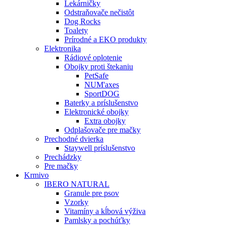
Lekárničky
Odstraňovače nečistôt
Dog Rocks
Toalety
Prírodné a EKO produkty
Elektronika
Rádiové oplotenie
Obojky proti štekaniu
PetSafe
NUM'axes
SportDOG
Baterky a príslušenstvo
Elektronické obojky
Extra obojky
Odplašovače pre mačky
Prechodné dvierka
Staywell príslušenstvo
Prechádzky
Pre mačky
Krmivo
IBERO NATURAL
Granule pre psov
Vzorky
Vitamíny a kĺbová výživa
Pamlsky a pochúťky