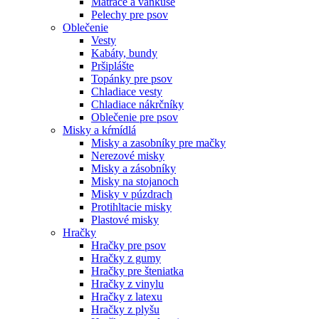
Matrace a vankúše
Pelechy pre psov
Oblečenie
Vesty
Kabáty, bundy
Pršiplášte
Topánky pre psov
Chladiace vesty
Chladiace nákrčníky
Oblečenie pre psov
Misky a kŕmídlá
Misky a zasobníky pre mačky
Nerezové misky
Misky a zásobníky
Misky na stojanoch
Misky v púzdrach
Protihltacie misky
Plastové misky
Hračky
Hračky pre psov
Hračky z gumy
Hračky pre šteniatka
Hračky z vinylu
Hračky z latexu
Hračky z plyšu