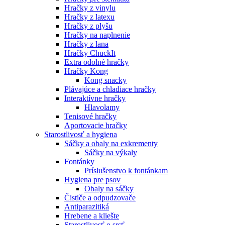
Hračky z vinylu
Hračky z latexu
Hračky z plyšu
Hračky na naplnenie
Hračky z lana
Hračky ChuckIt
Extra odolné hračky
Hračky Kong
Kong snacky
Plávajúce a chladiace hračky
Interaktívne hračky
Hlavolamy
Tenisové hračky
Aportovacie hračky
Starostlivosť a hygiena
Sáčky a obaly na exkrementy
Sáčky na výkaly
Fontánky
Príslušenstvo k fontánkam
Hygiena pre psov
Obaly na sáčky
Čističe a odpudzovače
Antiparazitiká
Hrebene a kliešte
Starostlivosť o srsť