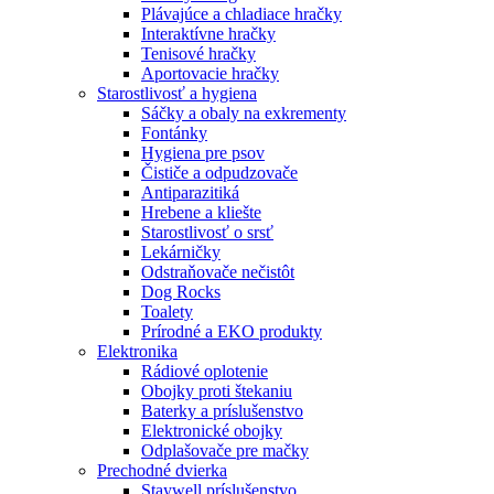
Plávajúce a chladiace hračky
Interaktívne hračky
Tenisové hračky
Aportovacie hračky
Starostlivosť a hygiena
Sáčky a obaly na exkrementy
Fontánky
Hygiena pre psov
Čističe a odpudzovače
Antiparazitiká
Hrebene a kliešte
Starostlivosť o srsť
Lekárničky
Odstraňovače nečistôt
Dog Rocks
Toalety
Prírodné a EKO produkty
Elektronika
Rádiové oplotenie
Obojky proti štekaniu
Baterky a príslušenstvo
Elektronické obojky
Odplašovače pre mačky
Prechodné dvierka
Staywell príslušenstvo