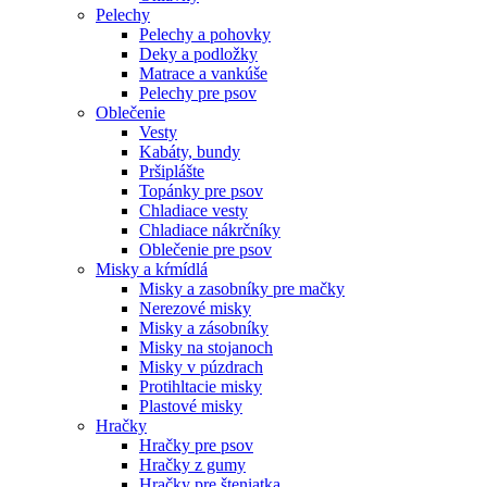
Pelechy
Pelechy a pohovky
Deky a podložky
Matrace a vankúše
Pelechy pre psov
Oblečenie
Vesty
Kabáty, bundy
Pršiplášte
Topánky pre psov
Chladiace vesty
Chladiace nákrčníky
Oblečenie pre psov
Misky a kŕmídlá
Misky a zasobníky pre mačky
Nerezové misky
Misky a zásobníky
Misky na stojanoch
Misky v púzdrach
Protihltacie misky
Plastové misky
Hračky
Hračky pre psov
Hračky z gumy
Hračky pre šteniatka