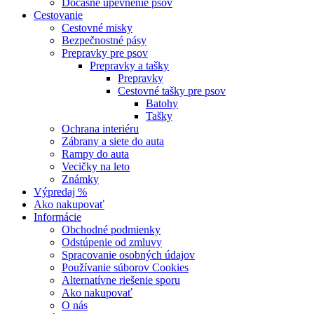
Dočasné upevnenie psov
Cestovanie
Cestovné misky
Bezpečnostné pásy
Prepravky pre psov
Prepravky a tašky
Prepravky
Cestovné tašky pre psov
Batohy
Tašky
Ochrana interiéru
Zábrany a siete do auta
Rampy do auta
Vecičky na leto
Známky
Výpredaj %
Ako nakupovať
Informácie
Obchodné podmienky
Odstúpenie od zmluvy
Spracovanie osobných údajov
Používanie súborov Cookies
Alternatívne riešenie sporu
Ako nakupovať
O nás