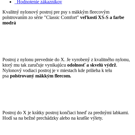
Hodnotenie zákazníkov
Kvalitný nylonový postroj pre psy s mäkkým fleecovým
polstrovaním zo série "Classic Comfort"
veľkosti XS-S a farbe
modrá
Postroj z nylonu prevednie do X. Je vyrobený z kvalitného nylonu,
ktorý mu tak zaručuje vynikajúcu
odolnosť a skvelú výdrž
.
Nylonový vodiaci postroj je v miestach kde prilieha k telu
psa
polstrovaný mäkkým fleecom.
Postroj do X je krátky postroj končiaci hneď za prednými labkami.
Hodí sa na bežné prechádzky alebo na kratšie výlety.