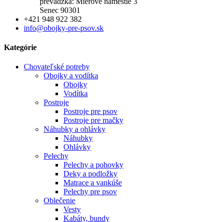
prevádzka: Mierové námestie 3
Senec 90301
+421 948 922 382
info@obojky-pre-psov.sk
Kategórie
Chovateľské potreby
Obojky a vodítka
Obojky
Vodítka
Postroje
Postroje pre psov
Postroje pre mačky
Náhubky a ohlávky
Náhubky
Ohlávky
Pelechy
Pelechy a pohovky
Deky a podložky
Matrace a vankúše
Pelechy pre psov
Oblečenie
Vesty
Kabáty, bundy