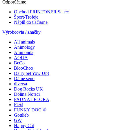
Odporúčame
Obchod PRINTONER Senec
Šport-Trofeje
Náplň do tlačiarne
Výrobcovia / značky
All animals
Animology
Animonda
AQUA
BeCo
BlooChoo
Dairy pet Yow Up!
Dáme seno
diversa
Dog Rocks UK
Dolina Noteci
FAUNA I FLORA
Flexi
FUNKY DOG ®
Gottlieb
GW
Happy Cat