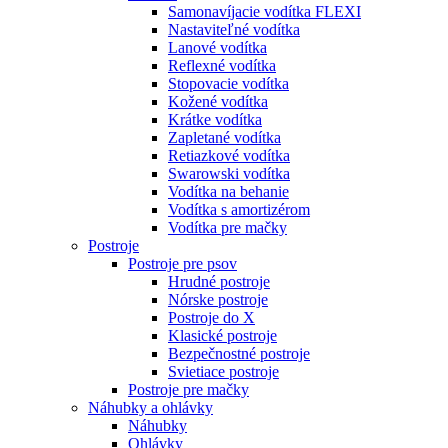
Samonavíjacie vodítka FLEXI
Nastaviteľné vodítka
Lanové vodítka
Reflexné vodítka
Stopovacie vodítka
Kožené vodítka
Krátke vodítka
Zapletané vodítka
Retiazkové vodítka
Swarowski vodítka
Vodítka na behanie
Vodítka s amortizérom
Vodítka pre mačky
Postroje
Postroje pre psov
Hrudné postroje
Nórske postroje
Postroje do X
Klasické postroje
Bezpečnostné postroje
Svietiace postroje
Postroje pre mačky
Náhubky a ohlávky
Náhubky
Ohlávky