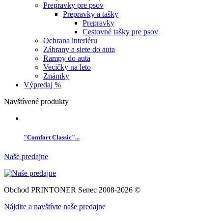
Prepravky pre psov
Prepravky a tašky
Prepravky
Cestovné tašky pre psov
Ochrana interiéru
Zábrany a siete do auta
Rampy do auta
Vecičky na leto
Známky
Výpredaj %
Navštívené produkty
"Comfort Classic"...
Naše predajne
Obchod PRINTONER Senec 2008-2026 ©
Nájdite a navštívte naše predajne