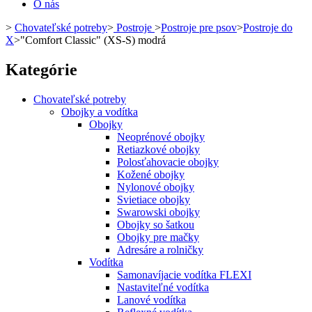
O nás
>
Chovateľské potreby
>
Postroje
>
Postroje pre psov
>
Postroje do
X
>
"Comfort Classic" (XS-S) modrá
Kategórie
Chovateľské potreby
Obojky a vodítka
Obojky
Neoprénové obojky
Retiazkové obojky
Polosťahovacie obojky
Kožené obojky
Nylonové obojky
Svietiace obojky
Swarowski obojky
Obojky so šatkou
Obojky pre mačky
Adresáre a rolničky
Vodítka
Samonavíjacie vodítka FLEXI
Nastaviteľné vodítka
Lanové vodítka