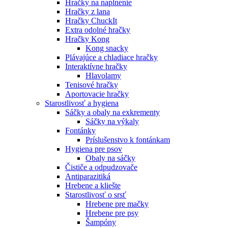
Hračky na naplnenie
Hračky z lana
Hračky ChuckIt
Extra odolné hračky
Hračky Kong
Kong snacky
Plávajúce a chladiace hračky
Interaktívne hračky
Hlavolamy
Tenisové hračky
Aportovacie hračky
Starostlivosť a hygiena
Sáčky a obaly na exkrementy
Sáčky na výkaly
Fontánky
Príslušenstvo k fontánkam
Hygiena pre psov
Obaly na sáčky
Čističe a odpudzovače
Antiparazitiká
Hrebene a kliešte
Starostlivosť o srsť
Hrebene pre mačky
Hrebene pre psy
Šampóny