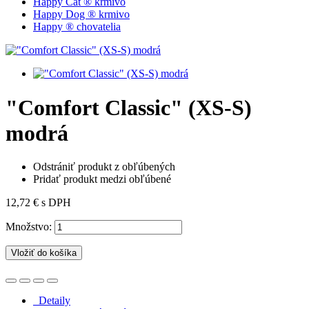
Happy Cat ® krmivo
Happy Dog ® krmivo
Happy ® chovatelia
"Comfort Classic" (XS-S)
modrá
Odstrániť produkt z obľúbených
Pridať produkt medzi obľúbené
12,72 €
s DPH
Množstvo:
Vložiť do košíka
Detaily