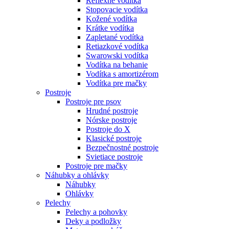
Reflexné vodítka
Stopovacie vodítka
Kožené vodítka
Krátke vodítka
Zapletané vodítka
Retiazkové vodítka
Swarowski vodítka
Vodítka na behanie
Vodítka s amortizérom
Vodítka pre mačky
Postroje
Postroje pre psov
Hrudné postroje
Nórske postroje
Postroje do X
Klasické postroje
Bezpečnostné postroje
Svietiace postroje
Postroje pre mačky
Náhubky a ohlávky
Náhubky
Ohlávky
Pelechy
Pelechy a pohovky
Deky a podložky