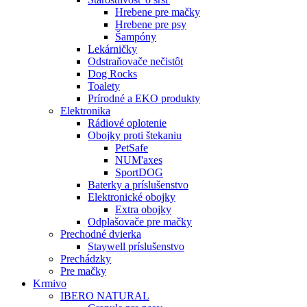
Hrebene pre mačky
Hrebene pre psy
Šampóny
Lekárničky
Odstraňovače nečistôt
Dog Rocks
Toalety
Prírodné a EKO produkty
Elektronika
Rádiové oplotenie
Obojky proti štekaniu
PetSafe
NUM'axes
SportDOG
Baterky a príslušenstvo
Elektronické obojky
Extra obojky
Odplašovače pre mačky
Prechodné dvierka
Staywell príslušenstvo
Prechádzky
Pre mačky
Krmivo
IBERO NATURAL