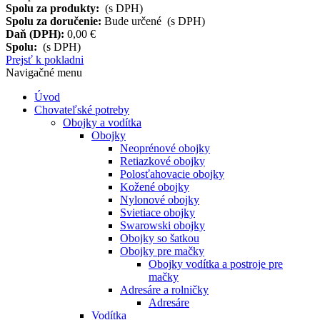
Spolu za produkty:
(s DPH)
Spolu za doručenie:
Bude určené (s DPH)
Daň (DPH):
0,00 €
Spolu:
(s DPH)
Prejsť k pokladni
Navigačné menu
Úvod
Chovateľské potreby
Obojky a vodítka
Obojky
Neoprénové obojky
Retiazkové obojky
Polosťahovacie obojky
Kožené obojky
Nylonové obojky
Svietiace obojky
Swarowski obojky
Obojky so šatkou
Obojky pre mačky
Obojky vodítka a postroje pre
mačky
Adresáre a rolničky
Adresáre
Vodítka