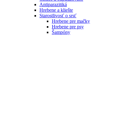
Antiparazitiká
Hrebene a kliešte
Starostlivosť o srsť
Hrebene pre mačky
Hrebene pre psy
Šampóny
Lekárničky
Odstraňovače nečistôt
Dog Rocks
Toalety
Prírodné a EKO produkty
Elektronika
Rádiové oplotenie
Obojky proti štekaniu
PetSafe
NUM'axes
SportDOG
Baterky a príslušenstvo
Elektronické obojky
Extra obojky
Odplašovače pre mačky
Prechodné dvierka
Staywell príslušenstvo
Prechádzky
Pre mačky