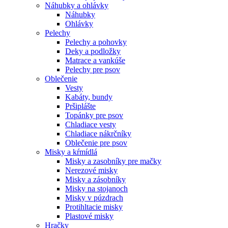
Náhubky a ohlávky
Náhubky
Ohlávky
Pelechy
Pelechy a pohovky
Deky a podložky
Matrace a vankúše
Pelechy pre psov
Oblečenie
Vesty
Kabáty, bundy
Pršiplášte
Topánky pre psov
Chladiace vesty
Chladiace nákrčníky
Oblečenie pre psov
Misky a kŕmídlá
Misky a zasobníky pre mačky
Nerezové misky
Misky a zásobníky
Misky na stojanoch
Misky v púzdrach
Protihltacie misky
Plastové misky
Hračky