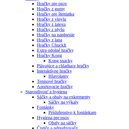
Hračky pre psov
Hračky z gumy
Hračky pre šteniatka
Hračky z vinylu
Hračky z latexu
Hračky z plyšu
Hračky na naplnenie
Hračky z lana
Hračky ChuckIt
Extra odolné hračky
Hračky Kong
Kong snacky
Plávajúce a chladiace hračky
Interaktívne hračky
Hlavolamy
Tenisové hračky
Aportovacie hračky
Starostlivosť a hygiena
Sáčky a obaly na exkrementy
Sáčky na výkaly
Fontánky
Príslušenstvo k fontánkam
Hygiena pre psov
Obaly na sáčky
Čističe a odpudzovače