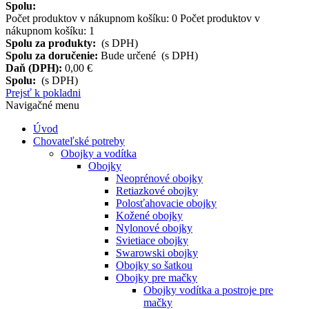
Spolu:
Počet produktov v nákupnom košíku:
0
Počet produktov v
nákupnom košíku: 1
Spolu za produkty:
(s DPH)
Spolu za doručenie:
Bude určené (s DPH)
Daň (DPH):
0,00 €
Spolu:
(s DPH)
Prejsť k pokladni
Navigačné menu
Úvod
Chovateľské potreby
Obojky a vodítka
Obojky
Neoprénové obojky
Retiazkové obojky
Polosťahovacie obojky
Kožené obojky
Nylonové obojky
Svietiace obojky
Swarowski obojky
Obojky so šatkou
Obojky pre mačky
Obojky vodítka a postroje pre
mačky