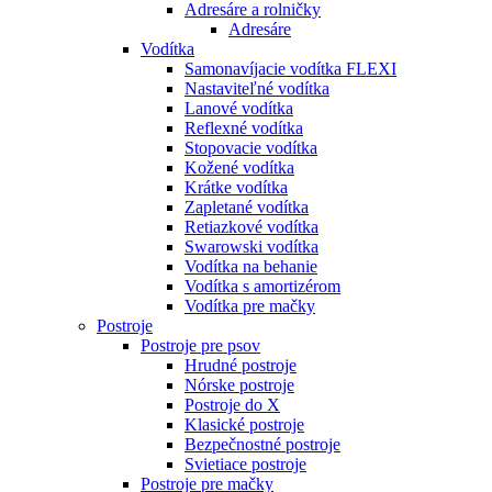
Adresáre a rolničky
Adresáre
Vodítka
Samonavíjacie vodítka FLEXI
Nastaviteľné vodítka
Lanové vodítka
Reflexné vodítka
Stopovacie vodítka
Kožené vodítka
Krátke vodítka
Zapletané vodítka
Retiazkové vodítka
Swarowski vodítka
Vodítka na behanie
Vodítka s amortizérom
Vodítka pre mačky
Postroje
Postroje pre psov
Hrudné postroje
Nórske postroje
Postroje do X
Klasické postroje
Bezpečnostné postroje
Svietiace postroje
Postroje pre mačky