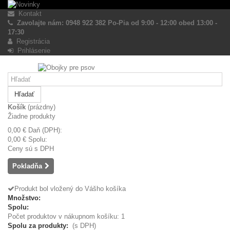
Kontakt
Zavolajte nám: 0948 922 382 Po-Pia od 9:00 - 12:00 obed 13:00 -
17:30
Registrácia
Prihlásenie
Hľadať
Košík
(prázdny)
Žiadne produkty
0,00 €
Daň (DPH):
0,00 €
Spolu:
Ceny sú s DPH
Pokladňa
Produkt bol vložený do Vášho košíka
Množstvo:
Spolu:
Počet produktov v nákupnom košíku: 1
Spolu za produkty:
(s DPH)