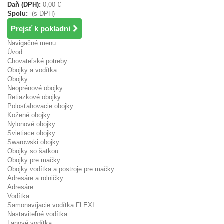
Daň (DPH):
0,00 €
Spolu:
(s DPH)
Prejsť k pokladni
Navigačné menu
Úvod
Chovateľské potreby
Obojky a vodítka
Obojky
Neoprénové obojky
Retiazkové obojky
Polosťahovacie obojky
Kožené obojky
Nylonové obojky
Svietiace obojky
Swarowski obojky
Obojky so šatkou
Obojky pre mačky
Obojky vodítka a postroje pre mačky
Adresáre a rolničky
Adresáre
Vodítka
Samonavíjacie vodítka FLEXI
Nastaviteľné vodítka
Lanové vodítka