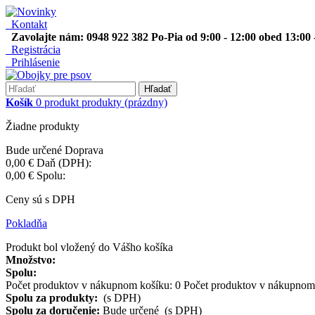
Kontakt
Zavolajte nám: 0948 922 382 Po-Pia od 9:00 - 12:00 obed 13:00 
Registrácia
Prihlásenie
Hľadať
Košík
0
produkt
produkty
(prázdny)
Žiadne produkty
Bude určené
Doprava
0,00 €
Daň (DPH):
0,00 €
Spolu:
Ceny sú s DPH
Pokladňa
Produkt bol vložený do Vášho košíka
Množstvo:
Spolu:
Počet produktov v nákupnom košíku:
0
Počet produktov v nákupnom 
Spolu za produkty:
(s DPH)
Spolu za doručenie:
Bude určené (s DPH)