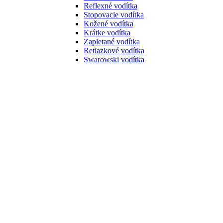
Reflexné vodítka
Stopovacie vodítka
Kožené vodítka
Krátke vodítka
Zapletané vodítka
Retiazkové vodítka
Swarowski vodítka
Vodítka na behanie
Vodítka s amortizérom
Vodítka pre mačky
Postroje
Postroje pre psov
Hrudné postroje
Nórske postroje
Postroje do X
Klasické postroje
Bezpečnostné postroje
Svietiace postroje
Postroje pre mačky
Náhubky a ohlávky
Náhubky
Ohlávky
Pelechy
Pelechy a pohovky
Deky a podložky