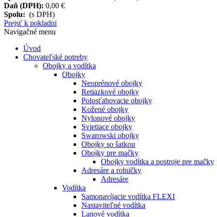
Daň (DPH):
0,00 €
Spolu:
(s DPH)
Prejsť k pokladni
Navigačné menu
Úvod
Chovateľské potreby
Obojky a vodítka
Obojky
Neoprénové obojky
Retiazkové obojky
Polosťahovacie obojky
Kožené obojky
Nylonové obojky
Svietiace obojky
Swarowski obojky
Obojky so šatkou
Obojky pre mačky
Obojky vodítka a postroje pre mačky
Adresáre a rolničky
Adresáre
Vodítka
Samonavíjacie vodítka FLEXI
Nastaviteľné vodítka
Lanové vodítka