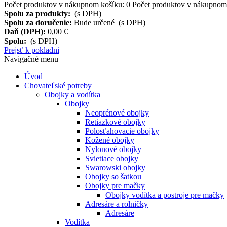
Počet produktov v nákupnom košíku:
0
Počet produktov v nákupnom 
Spolu za produkty:
(s DPH)
Spolu za doručenie:
Bude určené (s DPH)
Daň (DPH):
0,00 €
Spolu:
(s DPH)
Prejsť k pokladni
Navigačné menu
Úvod
Chovateľské potreby
Obojky a vodítka
Obojky
Neoprénové obojky
Retiazkové obojky
Polosťahovacie obojky
Kožené obojky
Nylonové obojky
Svietiace obojky
Swarowski obojky
Obojky so šatkou
Obojky pre mačky
Obojky vodítka a postroje pre mačky
Adresáre a rolničky
Adresáre
Vodítka