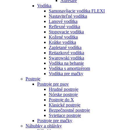
Adresáre
Vodítka
Samonavíjacie vodítka FLEXI
Nastaviteľné vodítka
Lanové vodítka
Reflexné vodítka
Stopovacie vodítka
Kožené vodítka
Krátke vodítka
Zapletané vodítka
Retiazkové vodítka
Swarowski vodítka
Vodítka na behanie
Vodítka s amortizérom
Vodítka pre mačky
Postroje
Postroje pre psov
Hrudné postroje
Nórske postroje
Postroje do X
Klasické postroje
Bezpečnostné postroje
Svietiace postroje
Postroje pre mačky
Náhubky a ohlávky