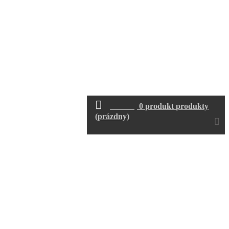
Košík
0
produkt
produkty
(prázdny)