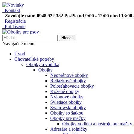
Kontakt
Zavolajte nám: 0948 922 382 Po-Pia od 9:00 - 12:00 obed 13:00 
Registrácia
Prihlásenie
Hľadať
Navigačné menu
Úvod
Chovateľské potreby
Obojky a vodítka
Obojky
Neoprénové obojky
Retiazkové obojky
Polosťahovacie obojky
Kožené obojky
Nylonové obojky
Svietiace obojky
Swarowski obojky
Obojky so šatkou
Obojky pre mačky
Obojky vodítka a postroje pre mačky
Adresáre a rolničky