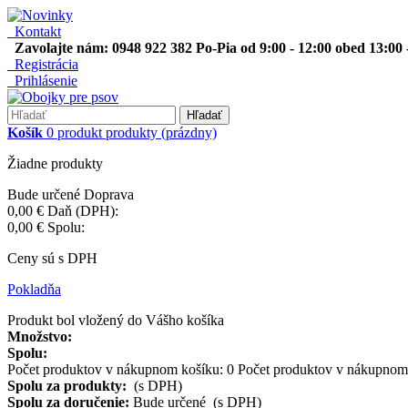
Kontakt
Zavolajte nám: 0948 922 382 Po-Pia od 9:00 - 12:00 obed 13:00 
Registrácia
Prihlásenie
Hľadať
Košík
0
produkt
produkty
(prázdny)
Žiadne produkty
Bude určené
Doprava
0,00 €
Daň (DPH):
0,00 €
Spolu:
Ceny sú s DPH
Pokladňa
Produkt bol vložený do Vášho košíka
Množstvo:
Spolu:
Počet produktov v nákupnom košíku:
0
Počet produktov v nákupnom 
Spolu za produkty:
(s DPH)
Spolu za doručenie:
Bude určené (s DPH)