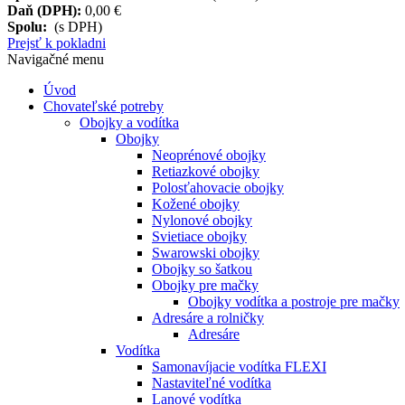
Daň (DPH):
0,00 €
Spolu:
(s DPH)
Prejsť k pokladni
Navigačné menu
Úvod
Chovateľské potreby
Obojky a vodítka
Obojky
Neoprénové obojky
Retiazkové obojky
Polosťahovacie obojky
Kožené obojky
Nylonové obojky
Svietiace obojky
Swarowski obojky
Obojky so šatkou
Obojky pre mačky
Obojky vodítka a postroje pre mačky
Adresáre a rolničky
Adresáre
Vodítka
Samonavíjacie vodítka FLEXI
Nastaviteľné vodítka
Lanové vodítka