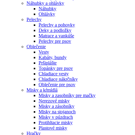
Náhubky a ohlávky
Náhubky
Ohlávky
Pelechy
Pelechy a pohovky
Deky a podložky
Matrace a vankúše
Pelechy pre psov
Oblečenie
Vesty
Kabáty, bundy
Pršiplášte
Topánky pre psov
Chladiace vesty
Chladiace nákrčníky
Oblečenie pre psov
Misky a kŕmídlá
Misky a zasobníky pre mačky
Nerezové misky
Misky a zásobníky
Misky na stojanoch
Misky v púzdrach
Protihltacie misky
Plastové misky
Hračky