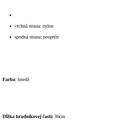
vrchná strana: nylon
spodná strana: neoprén
Farba
: hnedá
Dĺžka hrudníkovej časti:
36cm