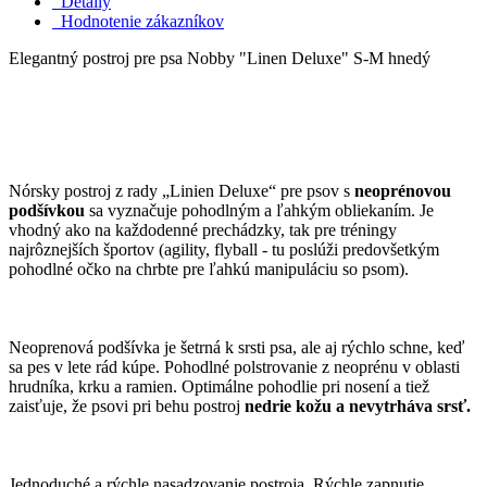
Detaily
Hodnotenie zákazníkov
Elegantný postroj pre psa Nobby "Linen Deluxe" S-M hnedý
Nórsky postroj z rady „Linien Deluxe“ pre psov s
neoprénovou
podšívkou
sa vyznačuje pohodlným a ľahkým obliekaním. Je
vhodný ako na každodenné prechádzky, tak pre tréningy
najrôznejších športov (agility, flyball - tu poslúži predovšetkým
pohodlné očko na chrbte pre ľahkú manipuláciu so psom).
Neoprenová podšívka je šetrná k srsti psa, ale aj rýchlo schne, keď
sa pes v lete rád kúpe. Pohodlné polstrovanie z neoprénu v oblasti
hrudníka, krku a ramien. Optimálne pohodlie pri nosení a tiež
zaisťuje, že psovi pri behu postroj
nedrie kožu a nevytrháva srsť.
Jednoduché a rýchle nasadzovanie postroja. Rýchle zapnutie