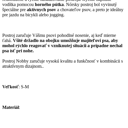
vodítka pomocou
horného pútka
. Nórsky postroj bol vyvinutý
špeciálne pre
aktívnych psov
a chovateľov psov, a preto je ideálny
pre jazdu na bicykli alebo jogging.
Postroj zaručuje Vášmu psovi pohodlné nosenie, aj keď mierne
ťahá.
Všité držadlo na obojku umožňuje majiteľovi psa, aby
mohol rýchlo reagovať v vzniknutej situácii a prípadne nechal
psa ísť pri nohe.
Postroj Nobby zaručuje vysokú kvalitu a funkčnosť v kombinácii s
atraktívnym dizajnom..
Veľkosť
: S-M
Materiál
: