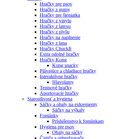
Hračky pre psov
Hračky z gumy
Hračky pre šteniatka
Hračky z vinylu
Hračky z latexu
Hračky z plyšu
Hračky na naplnenie
Hračky z lana
Hračky ChuckIt
Extra odolné hračky
Hračky Kong
Kong snacky
Plávajúce a chladiace hračky
Interaktívne hračky
Hlavolamy
Tenisové hračky
Aportovacie hračky
Starostlivosť a hygiena
Sáčky a obaly na exkrementy
Sáčky na výkaly
Fontánky
Príslušenstvo k fontánkam
Hygiena pre psov
Obaly na sáčky
Čističe a odpudzovače