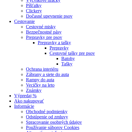
Výcvikové hračky
Píšťalky
Clickery
Dočasné upevnenie psov
Cestovanie
Cestovné misky
Bezpečnostné pásy
Prepravky pre psov
Prepravky a tašky
Prepravky
Cestovné tašky pre psov
Batohy
Tašky
Ochrana interiéru
Zábrany a siete do auta
Rampy do auta
Vecičky na leto
Známky
Výpredaj %
Ako nakupovať
Informácie
Obchodné podmienky
Odstúpenie od zmluvy
Spracovanie osobných údajov
Používanie súborov Cookies