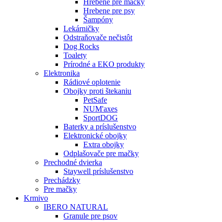
Hrebene pre mačky
Hrebene pre psy
Šampóny
Lekárničky
Odstraňovače nečistôt
Dog Rocks
Toalety
Prírodné a EKO produkty
Elektronika
Rádiové oplotenie
Obojky proti štekaniu
PetSafe
NUM'axes
SportDOG
Baterky a príslušenstvo
Elektronické obojky
Extra obojky
Odplašovače pre mačky
Prechodné dvierka
Staywell príslušenstvo
Prechádzky
Pre mačky
Krmivo
IBERO NATURAL
Granule pre psov