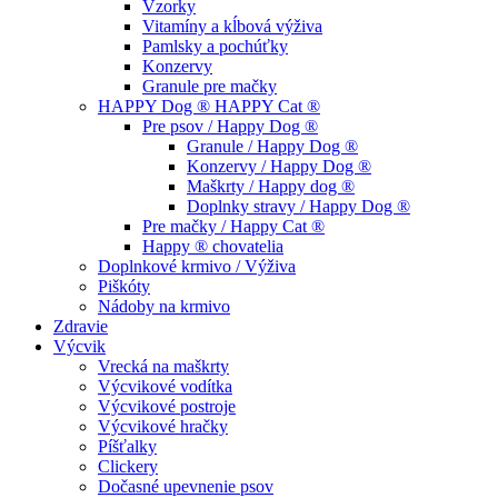
Vzorky
Vitamíny a kĺbová výživa
Pamlsky a pochúťky
Konzervy
Granule pre mačky
HAPPY Dog ® HAPPY Cat ®
Pre psov / Happy Dog ®
Granule / Happy Dog ®
Konzervy / Happy Dog ®
Maškrty / Happy dog ®
Doplnky stravy / Happy Dog ®
Pre mačky / Happy Cat ®
Happy ® chovatelia
Doplnkové krmivo / Výživa
Piškóty
Nádoby na krmivo
Zdravie
Výcvik
Vrecká na maškrty
Výcvikové vodítka
Výcvikové postroje
Výcvikové hračky
Píšťalky
Clickery
Dočasné upevnenie psov