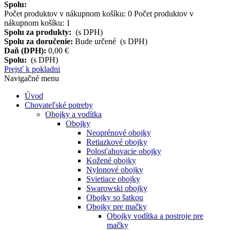
Spolu:
Počet produktov v nákupnom košíku:
0
Počet produktov v
nákupnom košíku: 1
Spolu za produkty:
(s DPH)
Spolu za doručenie:
Bude určené (s DPH)
Daň (DPH):
0,00 €
Spolu:
(s DPH)
Prejsť k pokladni
Navigačné menu
Úvod
Chovateľské potreby
Obojky a vodítka
Obojky
Neoprénové obojky
Retiazkové obojky
Polosťahovacie obojky
Kožené obojky
Nylonové obojky
Svietiace obojky
Swarowski obojky
Obojky so šatkou
Obojky pre mačky
Obojky vodítka a postroje pre
mačky