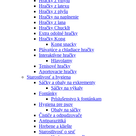
Hračky z vinylu
Hračky z latexu
Hračky z plyšu
Hračky na naplnenie
Hračky z lana
Hračky ChuckIt
Extra odolné hračky
Hračky Kong
Kong snacky
Plávajúce a chladiace hračky
Interaktívne hračky
Hlavolamy
Tenisové hračky
Aportovacie hračky
Starostlivosť a hygiena
Sáčky a obaly na exkrementy
Sáčky na výkaly
Fontánky
Príslušenstvo k fontánkam
Hygiena pre psov
Obaly na sáčky
Čističe a odpudzovače
Antiparazitiká
Hrebene a kliešte
Starostlivosť o srsť