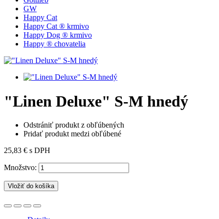
GW
Happy Cat
Happy Cat ® krmivo
Happy Dog ® krmivo
Happy ® chovatelia
"Linen Deluxe" S-M hnedý
Odstrániť produkt z obľúbených
Pridať produkt medzi obľúbené
25,83 €
s DPH
Množstvo:
Vložiť do košíka