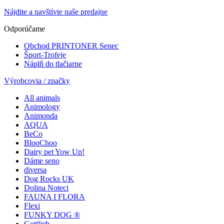
Nájdite a navštívte naše predajne
Odporúčame
Obchod PRINTONER Senec
Šport-Trofeje
Náplň do tlačiarne
Výrobcovia / značky
All animals
Animology
Animonda
AQUA
BeCo
BlooChoo
Dairy pet Yow Up!
Dáme seno
diversa
Dog Rocks UK
Dolina Noteci
FAUNA I FLORA
Flexi
FUNKY DOG ®
Gottlieb