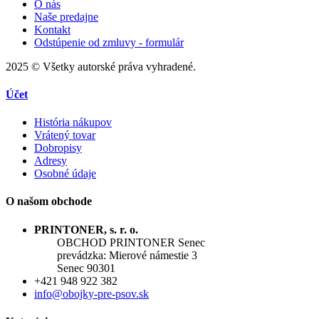
O nás
Naše predajne
Kontakt
Odstúpenie od zmluvy - formulár
2025 © Všetky autorské práva vyhradené.
Účet
História nákupov
Vrátený tovar
Dobropisy
Adresy
Osobné údaje
O našom obchode
PRINTONER, s. r. o.
OBCHOD PRINTONER Senec
prevádzka: Mierové námestie 3
Senec 90301
+421 948 922 382
info@obojky-pre-psov.sk