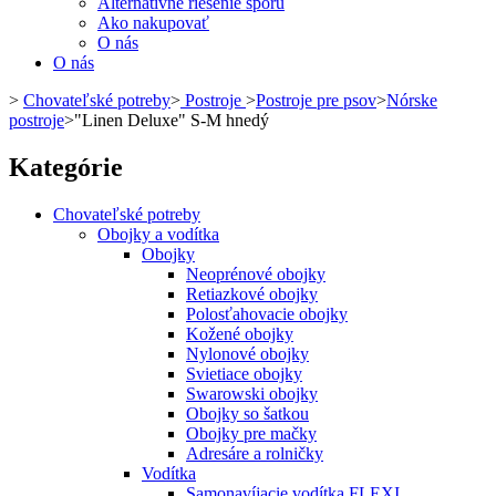
Alternatívne riešenie sporu
Ako nakupovať
O nás
O nás
>
Chovateľské potreby
>
Postroje
>
Postroje pre psov
>
Nórske
postroje
>
"Linen Deluxe" S-M hnedý
Kategórie
Chovateľské potreby
Obojky a vodítka
Obojky
Neoprénové obojky
Retiazkové obojky
Polosťahovacie obojky
Kožené obojky
Nylonové obojky
Svietiace obojky
Swarowski obojky
Obojky so šatkou
Obojky pre mačky
Adresáre a rolničky
Vodítka
Samonavíjacie vodítka FLEXI