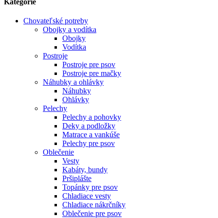
Kategórie
Chovateľské potreby
Obojky a vodítka
Obojky
Vodítka
Postroje
Postroje pre psov
Postroje pre mačky
Náhubky a ohlávky
Náhubky
Ohlávky
Pelechy
Pelechy a pohovky
Deky a podložky
Matrace a vankúše
Pelechy pre psov
Oblečenie
Vesty
Kabáty, bundy
Pršiplášte
Topánky pre psov
Chladiace vesty
Chladiace nákrčníky
Oblečenie pre psov