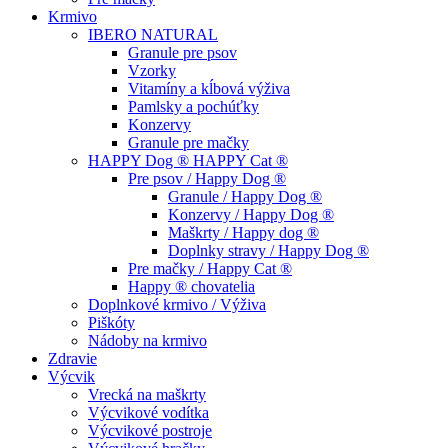
Krmivo
IBERO NATURAL
Granule pre psov
Vzorky
Vitamíny a kĺbová výživa
Pamlsky a pochúťky
Konzervy
Granule pre mačky
HAPPY Dog ® HAPPY Cat ®
Pre psov / Happy Dog ®
Granule / Happy Dog ®
Konzervy / Happy Dog ®
Maškrty / Happy dog ®
Doplnky stravy / Happy Dog ®
Pre mačky / Happy Cat ®
Happy ® chovatelia
Doplnkové krmivo / Výživa
Piškóty
Nádoby na krmivo
Zdravie
Výcvik
Vrecká na maškrty
Výcvikové vodítka
Výcvikové postroje