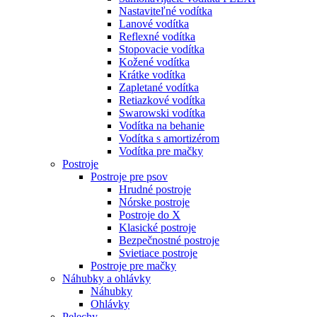
Nastaviteľné vodítka
Lanové vodítka
Reflexné vodítka
Stopovacie vodítka
Kožené vodítka
Krátke vodítka
Zapletané vodítka
Retiazkové vodítka
Swarowski vodítka
Vodítka na behanie
Vodítka s amortizérom
Vodítka pre mačky
Postroje
Postroje pre psov
Hrudné postroje
Nórske postroje
Postroje do X
Klasické postroje
Bezpečnostné postroje
Svietiace postroje
Postroje pre mačky
Náhubky a ohlávky
Náhubky
Ohlávky
Pelechy