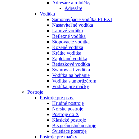
Adresáre a rolničky
Adresáre
Vodítka
Samonavíjacie vodítka FLEXI
Nastaviteľné vodítka
Lanové vodítka
Reflexné vodítka
Stopovacie vodítka
Kožené vodítka
Krátke vodítka
Zapletané vodítka
Retiazkové vodítka
Swarowski vodítka
Vodítka na behanie
Vodítka s amortizérom
Vodítka pre mačky
Postroje
Postroje pre psov
Hrudné postroje
Nórske postroje
Postroje do X
Klasické postroje
Bezpečnostné postroje
Svietiace postroje
Postroje pre mačky