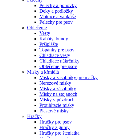
Pelechy a pohovky
Deky a podložky
Matrace a vankúše
Pelechy pre psov
Oblečenie
Vesty
Kabáty, bundy
Pršiplášte
Topánky pre psov
Chladiace vesty
Chladiace nákrčníky
Oblečenie pre psov
Misky a kŕmídlá
Misky a zasobníky pre mačky
Nerezové misky
Misky a zásobníky
Misky na stojanoch
Misky v púzdrach
Protihltacie misky
Plastové misky
Hračky
Hračky pre psov
Hračky z gumy
Hračky pre šteniatka