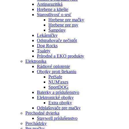
Antiparazitiká
Hrebene a kliešte
Starostlivosť o srsť
Hrebene pre mačky
Hrebene pre psy
Šampóny
Lekárničky
Odstraňovače nečistôt
Dog Rocks
Toalety
Prírodné a EKO produkty
Elektronika
Rádiové oplotenie
Obojky proti štekaniu
PetSafe
NUM'axes
SportDOG
Baterky a príslušenstvo
Elektronické obojky
Extra obojky
Odplašovače pre mačky
Prechodné dvierka
Staywell príslušenstvo
Prechádzky
Pre mačky