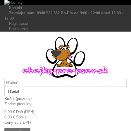
Kontakt
Zavolajte nám: 0948 922 382 Po-Pia od 9:00 - 12:00 obed 13:00 -
17:30
Registrácia
Prihlásenie
Hľadať
Košík
(prázdny)
Žiadne produkty
0,00 €
Daň (DPH):
0,00 €
Spolu:
Ceny sú s DPH