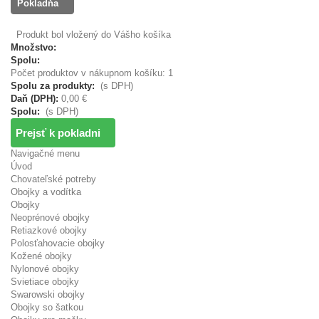
Pokladňa
Produkt bol vložený do Vášho košíka
Množstvo:
Spolu:
Počet produktov v nákupnom košíku: 1
Spolu za produkty:
(s DPH)
Daň (DPH):
0,00 €
Spolu:
(s DPH)
Prejsť k pokladni
Navigačné menu
Úvod
Chovateľské potreby
Obojky a vodítka
Obojky
Neoprénové obojky
Retiazkové obojky
Polosťahovacie obojky
Kožené obojky
Nylonové obojky
Svietiace obojky
Swarowski obojky
Obojky so šatkou