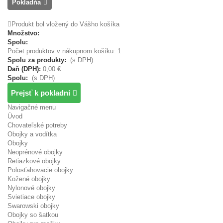
Pokladňa
Produkt bol vložený do Vášho košíka
Množstvo:
Spolu:
Počet produktov v nákupnom košíku: 1
Spolu za produkty:
(s DPH)
Daň (DPH):
0,00 €
Spolu:
(s DPH)
Prejsť k pokladni
Navigačné menu
Úvod
Chovateľské potreby
Obojky a vodítka
Obojky
Neoprénové obojky
Retiazkové obojky
Polosťahovacie obojky
Kožené obojky
Nylonové obojky
Svietiace obojky
Swarowski obojky
Obojky so šatkou