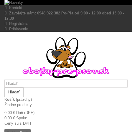
Kontakt
Zavolajte nám: 0948 922 382 Po-Pia od 9:00 - 12:00 obed 13:00 -
17:30
Registrácia
Prihlásenie
Hľadať
Košík
(prázdny)
Žiadne produkty
0,00 €
Daň (DPH):
0,00 €
Spolu:
Ceny sú s DPH