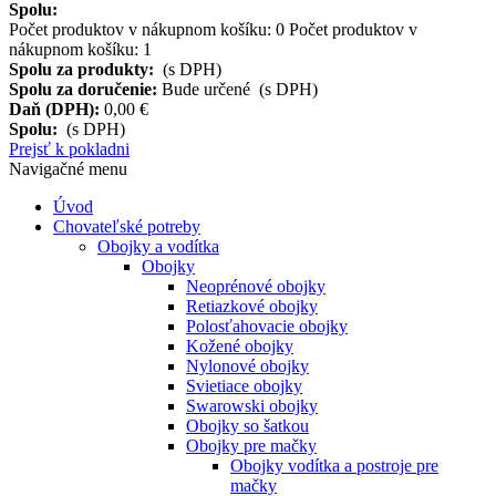
Spolu:
Počet produktov v nákupnom košíku:
0
Počet produktov v
nákupnom košíku: 1
Spolu za produkty:
(s DPH)
Spolu za doručenie:
Bude určené (s DPH)
Daň (DPH):
0,00 €
Spolu:
(s DPH)
Prejsť k pokladni
Navigačné menu
Úvod
Chovateľské potreby
Obojky a vodítka
Obojky
Neoprénové obojky
Retiazkové obojky
Polosťahovacie obojky
Kožené obojky
Nylonové obojky
Svietiace obojky
Swarowski obojky
Obojky so šatkou
Obojky pre mačky
Obojky vodítka a postroje pre
mačky