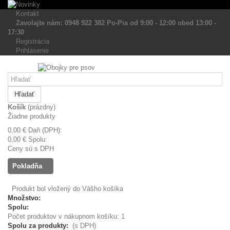
Kontakt
Zavolajte nám: 0948 922 382 Po-Pia od 9:00 - 12:00 obed 13:00 -
17:30
Registrácia
Prihlásenie
Hľadať
Košík
(prázdny)
Žiadne produkty
0,00 €
Daň (DPH):
0,00 €
Spolu:
Ceny sú s DPH
Pokladňa
Produkt bol vložený do Vášho košíka
Množstvo:
Spolu:
Počet produktov v nákupnom košíku: 1
Spolu za produkty:
(s DPH)