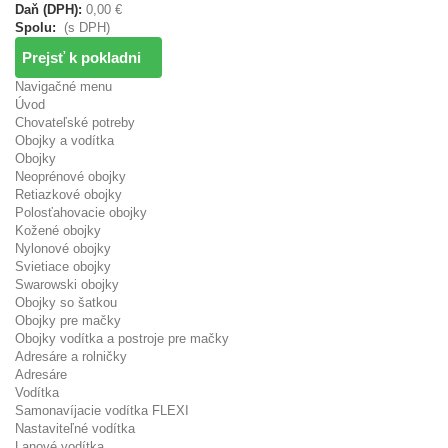
Daň (DPH):
0,00 €
Spolu:
(s DPH)
Prejsť k pokladni
Navigačné menu
Úvod
Chovateľské potreby
Obojky a vodítka
Obojky
Neoprénové obojky
Retiazkové obojky
Polosťahovacie obojky
Kožené obojky
Nylonové obojky
Svietiace obojky
Swarowski obojky
Obojky so šatkou
Obojky pre mačky
Obojky vodítka a postroje pre mačky
Adresáre a rolničky
Adresáre
Vodítka
Samonavíjacie vodítka FLEXI
Nastaviteľné vodítka
Lanové vodítka