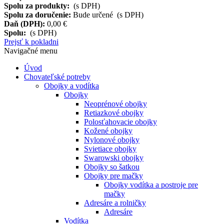
Spolu za produkty:
(s DPH)
Spolu za doručenie:
Bude určené (s DPH)
Daň (DPH):
0,00 €
Spolu:
(s DPH)
Prejsť k pokladni
Navigačné menu
Úvod
Chovateľské potreby
Obojky a vodítka
Obojky
Neoprénové obojky
Retiazkové obojky
Polosťahovacie obojky
Kožené obojky
Nylonové obojky
Svietiace obojky
Swarowski obojky
Obojky so šatkou
Obojky pre mačky
Obojky vodítka a postroje pre
mačky
Adresáre a rolničky
Adresáre
Vodítka