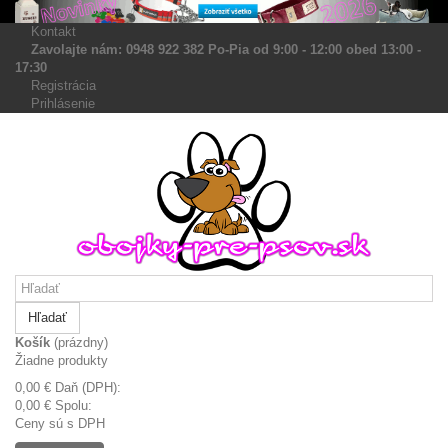
Kontakt
Zavolajte nám: 0948 922 382 Po-Pia od 9:00 - 12:00 obed 13:00 -
17:30
Registrácia
Prihlásenie
Hľadať
Košík
(prázdny)
Žiadne produkty
0,00 €
Daň (DPH):
0,00 €
Spolu:
Ceny sú s DPH