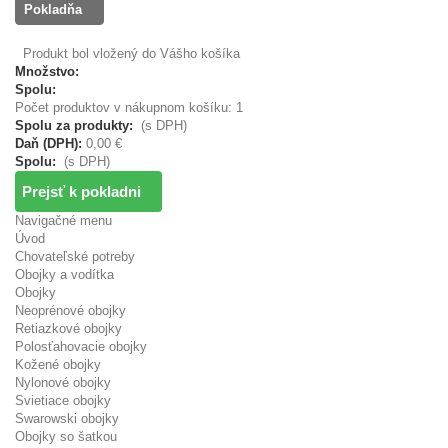
Pokladňa
Produkt bol vložený do Vášho košíka
Množstvo:
Spolu:
Počet produktov v nákupnom košíku: 1
Spolu za produkty:
(s DPH)
Daň (DPH):
0,00 €
Spolu:
(s DPH)
Prejsť k pokladni
Navigačné menu
Úvod
Chovateľské potreby
Obojky a vodítka
Obojky
Neoprénové obojky
Retiazkové obojky
Polosťahovacie obojky
Kožené obojky
Nylonové obojky
Svietiace obojky
Swarowski obojky
Obojky so šatkou