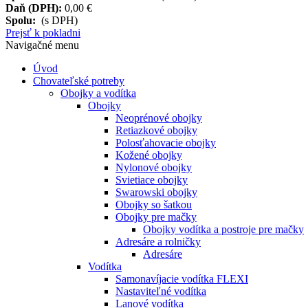
Daň (DPH):
0,00 €
Spolu:
(s DPH)
Prejsť k pokladni
Navigačné menu
Úvod
Chovateľské potreby
Obojky a vodítka
Obojky
Neoprénové obojky
Retiazkové obojky
Polosťahovacie obojky
Kožené obojky
Nylonové obojky
Svietiace obojky
Swarowski obojky
Obojky so šatkou
Obojky pre mačky
Obojky vodítka a postroje pre mačky
Adresáre a rolničky
Adresáre
Vodítka
Samonavíjacie vodítka FLEXI
Nastaviteľné vodítka
Lanové vodítka