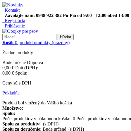
Kontakt
Zavolajte nám: 0948 922 382 Po-Pia od 9:00 - 12:00 obed 13:00 
Registrácia
Prihlásenie
Hľadať
Košík
0
produkt
produkty
(prázdny)
Žiadne produkty
Bude určené
Doprava
0,00 €
Daň (DPH):
0,00 €
Spolu:
Ceny sú s DPH
Pokladňa
Produkt bol vložený do Vášho košíka
Množstvo:
Spolu:
Počet produktov v nákupnom košíku:
0
Počet produktov v nákupnom 
Spolu za produkty:
(s DPH)
Spolu za doručenie:
Bude určené (s DPH)