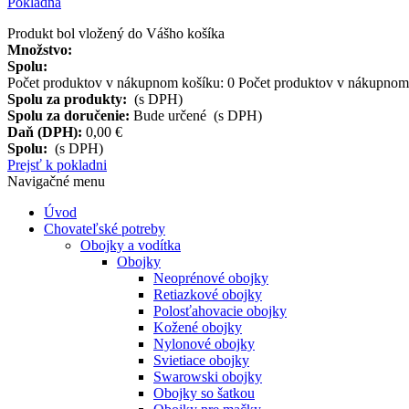
Pokladňa
Produkt bol vložený do Vášho košíka
Množstvo:
Spolu:
Počet produktov v nákupnom košíku:
0
Počet produktov v nákupnom 
Spolu za produkty:
(s DPH)
Spolu za doručenie:
Bude určené (s DPH)
Daň (DPH):
0,00 €
Spolu:
(s DPH)
Prejsť k pokladni
Navigačné menu
Úvod
Chovateľské potreby
Obojky a vodítka
Obojky
Neoprénové obojky
Retiazkové obojky
Polosťahovacie obojky
Kožené obojky
Nylonové obojky
Svietiace obojky
Swarowski obojky
Obojky so šatkou