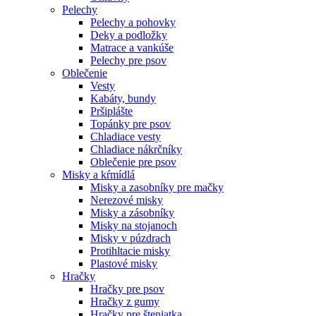
Pelechy
Pelechy a pohovky
Deky a podložky
Matrace a vankúše
Pelechy pre psov
Oblečenie
Vesty
Kabáty, bundy
Pršiplášte
Topánky pre psov
Chladiace vesty
Chladiace nákrčníky
Oblečenie pre psov
Misky a kŕmídlá
Misky a zasobníky pre mačky
Nerezové misky
Misky a zásobníky
Misky na stojanoch
Misky v púzdrach
Protihltacie misky
Plastové misky
Hračky
Hračky pre psov
Hračky z gumy
Hračky pre šteniatka