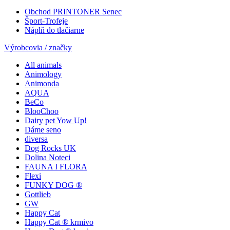
Obchod PRINTONER Senec
Šport-Trofeje
Náplň do tlačiarne
Výrobcovia / značky
All animals
Animology
Animonda
AQUA
BeCo
BlooChoo
Dairy pet Yow Up!
Dáme seno
diversa
Dog Rocks UK
Dolina Noteci
FAUNA I FLORA
Flexi
FUNKY DOG ®
Gottlieb
GW
Happy Cat
Happy Cat ® krmivo