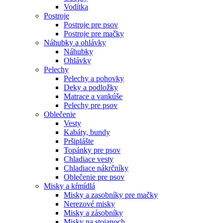
Vodítka
Postroje
Postroje pre psov
Postroje pre mačky
Náhubky a ohlávky
Náhubky
Ohlávky
Pelechy
Pelechy a pohovky
Deky a podložky
Matrace a vankúše
Pelechy pre psov
Oblečenie
Vesty
Kabáty, bundy
Pršiplášte
Topánky pre psov
Chladiace vesty
Chladiace nákrčníky
Oblečenie pre psov
Misky a kŕmídlá
Misky a zasobníky pre mačky
Nerezové misky
Misky a zásobníky
Misky na stojanoch