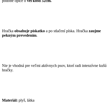
podobe opice o
veľkosti 52cm.
Hračka
obsahuje pískatko
a po stlačení píska. Hračka
zaujme
pekným prevedením
.
Nie je vhodná pre veľmi aktívnych psov, ktorí radi intenzívne kušú
hračky.
Materiál:
plyš, látka