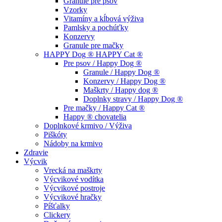
Granule pre psov
Vzorky
Vitamíny a kĺbová výživa
Pamlsky a pochúťky
Konzervy
Granule pre mačky
HAPPY Dog ® HAPPY Cat ®
Pre psov / Happy Dog ®
Granule / Happy Dog ®
Konzervy / Happy Dog ®
Maškrty / Happy dog ®
Doplnky stravy / Happy Dog ®
Pre mačky / Happy Cat ®
Happy ® chovatelia
Doplnkové krmivo / Výživa
Piškóty
Nádoby na krmivo
Zdravie
Výcvik
Vrecká na maškrty
Výcvikové vodítka
Výcvikové postroje
Výcvikové hračky
Píšťalky
Clickery