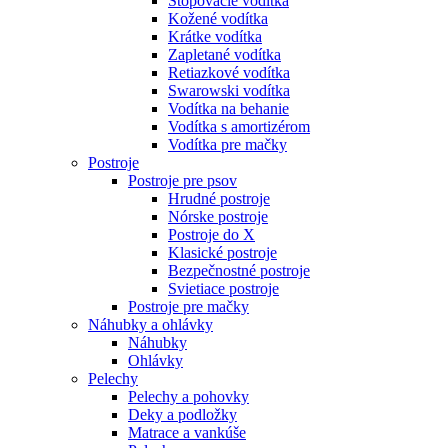
Stopovacie vodítka
Kožené vodítka
Krátke vodítka
Zapletané vodítka
Retiazkové vodítka
Swarowski vodítka
Vodítka na behanie
Vodítka s amortizérom
Vodítka pre mačky
Postroje
Postroje pre psov
Hrudné postroje
Nórske postroje
Postroje do X
Klasické postroje
Bezpečnostné postroje
Svietiace postroje
Postroje pre mačky
Náhubky a ohlávky
Náhubky
Ohlávky
Pelechy
Pelechy a pohovky
Deky a podložky
Matrace a vankúše