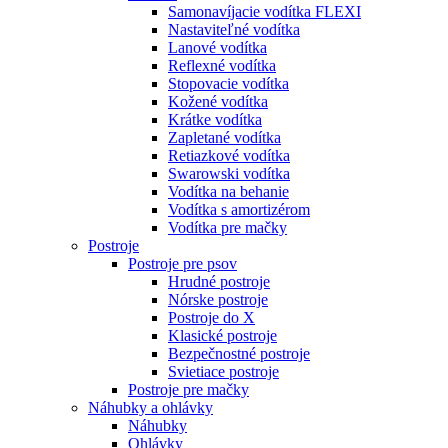
Samonavíjacie vodítka FLEXI
Nastaviteľné vodítka
Lanové vodítka
Reflexné vodítka
Stopovacie vodítka
Kožené vodítka
Krátke vodítka
Zapletané vodítka
Retiazkové vodítka
Swarowski vodítka
Vodítka na behanie
Vodítka s amortizérom
Vodítka pre mačky
Postroje
Postroje pre psov
Hrudné postroje
Nórske postroje
Postroje do X
Klasické postroje
Bezpečnostné postroje
Svietiace postroje
Postroje pre mačky
Náhubky a ohlávky
Náhubky
Ohlávky