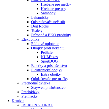
Hrebene pre mačky
Hrebene pre psy
Šampóny
Lekárničky
Odstraňovače nečistôt
Dog Rocks
Toalety
Prírodné a EKO produkty
Elektronika
Rádiové oplotenie
Obojky proti štekaniu
PetSafe
NUM'axes
SportDOG
Baterky a príslušenstvo
Elektronické obojky
Extra obojky
Odplašovače pre mačky
Prechodné dvierka
Staywell príslušenstvo
Prechádzky
Pre mačky
Krmivo
IBERO NATURAL