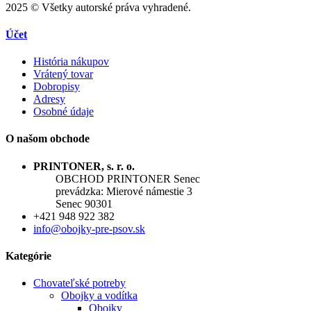
2025 © Všetky autorské práva vyhradené.
Účet
História nákupov
Vrátený tovar
Dobropisy
Adresy
Osobné údaje
O našom obchode
PRINTONER, s. r. o.
OBCHOD PRINTONER Senec
prevádzka: Mierové námestie 3
Senec 90301
+421 948 922 382
info@obojky-pre-psov.sk
Kategórie
Chovateľské potreby
Obojky a vodítka
Obojky