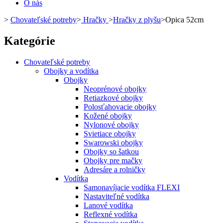
O nás
>
Chovateľské potreby
>
Hračky
>
Hračky z plyšu
>
Opica 52cm
Kategórie
Chovateľské potreby
Obojky a vodítka
Obojky
Neoprénové obojky
Retiazkové obojky
Polosťahovacie obojky
Kožené obojky
Nylonové obojky
Svietiace obojky
Swarowski obojky
Obojky so šatkou
Obojky pre mačky
Adresáre a rolničky
Vodítka
Samonavíjacie vodítka FLEXI
Nastaviteľné vodítka
Lanové vodítka
Reflexné vodítka