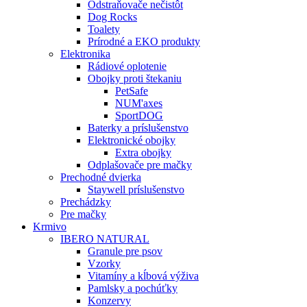
Odstraňovače nečistôt
Dog Rocks
Toalety
Prírodné a EKO produkty
Elektronika
Rádiové oplotenie
Obojky proti štekaniu
PetSafe
NUM'axes
SportDOG
Baterky a príslušenstvo
Elektronické obojky
Extra obojky
Odplašovače pre mačky
Prechodné dvierka
Staywell príslušenstvo
Prechádzky
Pre mačky
Krmivo
IBERO NATURAL
Granule pre psov
Vzorky
Vitamíny a kĺbová výživa
Pamlsky a pochúťky
Konzervy