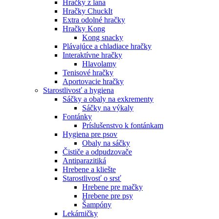
Hračky z lana
Hračky ChuckIt
Extra odolné hračky
Hračky Kong
Kong snacky
Plávajúce a chladiace hračky
Interaktívne hračky
Hlavolamy
Tenisové hračky
Aportovacie hračky
Starostlivosť a hygiena
Sáčky a obaly na exkrementy
Sáčky na výkaly
Fontánky
Príslušenstvo k fontánkam
Hygiena pre psov
Obaly na sáčky
Čističe a odpudzovače
Antiparazitiká
Hrebene a kliešte
Starostlivosť o srsť
Hrebene pre mačky
Hrebene pre psy
Šampóny
Lekárničky