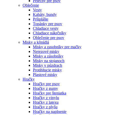
Pelechy pre psov
Oblečenie
Vesty
Kabáty, bundy
Pršiplášte
Topánky pre psov
Chladiace vesty
Chladiace nákrčníky
Oblečenie pre psov
Misky a kŕmídlá
Misky a zasobníky pre mačky
Nerezové misky
Misky a zásobníky
Misky na stojanoch
Misky v púzdrach
Protihltacie misky
Plastové misky
Hračky
Hračky pre psov
Hračky z gumy
Hračky pre šteniatka
Hračky z vinylu
Hračky z latexu
Hračky z plyšu
Hračky na naplnenie