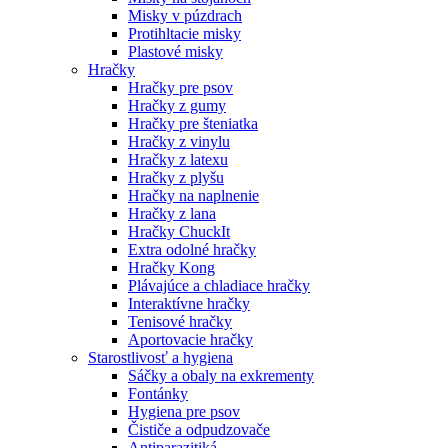
Misky v púzdrach
Protihltacie misky
Plastové misky
Hračky
Hračky pre psov
Hračky z gumy
Hračky pre šteniatka
Hračky z vinylu
Hračky z latexu
Hračky z plyšu
Hračky na naplnenie
Hračky z lana
Hračky ChuckIt
Extra odolné hračky
Hračky Kong
Plávajúce a chladiace hračky
Interaktívne hračky
Tenisové hračky
Aportovacie hračky
Starostlivosť a hygiena
Sáčky a obaly na exkrementy
Fontánky
Hygiena pre psov
Čističe a odpudzovače
Antiparazitiká