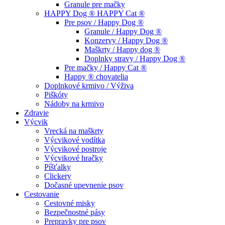
Granule pre mačky
HAPPY Dog ® HAPPY Cat ®
Pre psov / Happy Dog ®
Granule / Happy Dog ®
Konzervy / Happy Dog ®
Maškrty / Happy dog ®
Doplnky stravy / Happy Dog ®
Pre mačky / Happy Cat ®
Happy ® chovatelia
Doplnkové krmivo / Výživa
Piškóty
Nádoby na krmivo
Zdravie
Výcvik
Vrecká na maškrty
Výcvikové vodítka
Výcvikové postroje
Výcvikové hračky
Píšťalky
Clickery
Dočasné upevnenie psov
Cestovanie
Cestovné misky
Bezpečnostné pásy
Prepravky pre psov