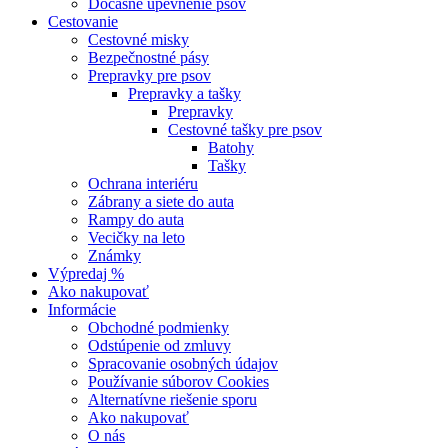
Dočasné upevnenie psov
Cestovanie
Cestovné misky
Bezpečnostné pásy
Prepravky pre psov
Prepravky a tašky
Prepravky
Cestovné tašky pre psov
Batohy
Tašky
Ochrana interiéru
Zábrany a siete do auta
Rampy do auta
Vecičky na leto
Známky
Výpredaj %
Ako nakupovať
Informácie
Obchodné podmienky
Odstúpenie od zmluvy
Spracovanie osobných údajov
Používanie súborov Cookies
Alternatívne riešenie sporu
Ako nakupovať
O nás