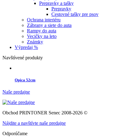
Prepravky a tašky
Prepravky
Cestovné tašky pre psov
Ochrana interiéru
Zábrany a siete do auta
Rampy do auta
Vecičky na leto
Známky
Výpredaj %
Navštívené produkty
Opica 52cm
Naše predajne
Obchod PRINTONER Senec 2008-2026 ©
Nájdite a navštívte naše predajne
Odporúčame