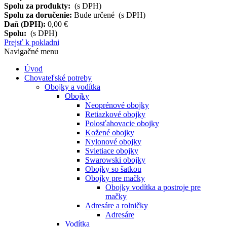
Spolu za produkty:
(s DPH)
Spolu za doručenie:
Bude určené (s DPH)
Daň (DPH):
0,00 €
Spolu:
(s DPH)
Prejsť k pokladni
Navigačné menu
Úvod
Chovateľské potreby
Obojky a vodítka
Obojky
Neoprénové obojky
Retiazkové obojky
Polosťahovacie obojky
Kožené obojky
Nylonové obojky
Svietiace obojky
Swarowski obojky
Obojky so šatkou
Obojky pre mačky
Obojky vodítka a postroje pre
mačky
Adresáre a rolničky
Adresáre
Vodítka