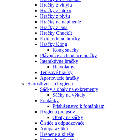
Hračky z vinylu
Hračky z latexu
Hračky z plyšu
Hračky na naplnenie
Hračky z lana
Hračky ChuckIt
Extra odolné hračky
Hračky Kong
Kong snacky
Plávajúce a chladiace hračky
Interaktívne hračky
Hlavolamy
Tenisové hračky
Aportovacie hračky
Starostlivosť a hygiena
Sáčky a obaly na exkrementy
Sáčky na výkaly
Fontánky
Príslušenstvo k fontánkam
Hygiena pre psov
Obaly na sáčky
Čističe a odpudzovače
Antiparazitiká
Hrebene a kliešte
Starostlivosť o srsť