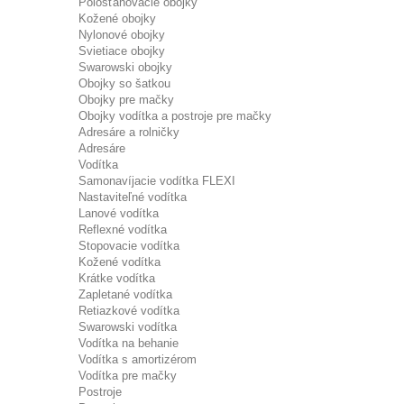
Polosťahovacie obojky
Kožené obojky
Nylonové obojky
Svietiace obojky
Swarowski obojky
Obojky so šatkou
Obojky pre mačky
Obojky vodítka a postroje pre mačky
Adresáre a rolničky
Adresáre
Vodítka
Samonavíjacie vodítka FLEXI
Nastaviteľné vodítka
Lanové vodítka
Reflexné vodítka
Stopovacie vodítka
Kožené vodítka
Krátke vodítka
Zapletané vodítka
Retiazkové vodítka
Swarowski vodítka
Vodítka na behanie
Vodítka s amortizérom
Vodítka pre mačky
Postroje