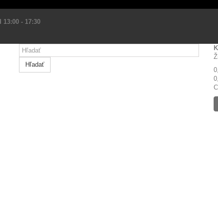
 13:00 - 17:30
K
Ž
Hľadať
0
0
C