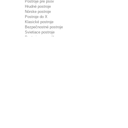
Postroje pre psov
Hrudné postroje
Nórske postroje
Postroje do X
Klasické postroje
Bezpečnostné postroje
Svietiace postroje
Postroje pre mačky
Náhubky a ohlávky
Náhubky
Ohlávky
Pelechy
Pelechy a pohovky
Deky a podložky
Matrace a vankúše
Pelechy pre psov
Oblečenie
Vesty
Kabáty, bundy
Pršiplášte
Topánky pre psov
Chladiace vesty
Chladiace nákrčníky
Oblečenie pre psov
Misky a kŕmídlá