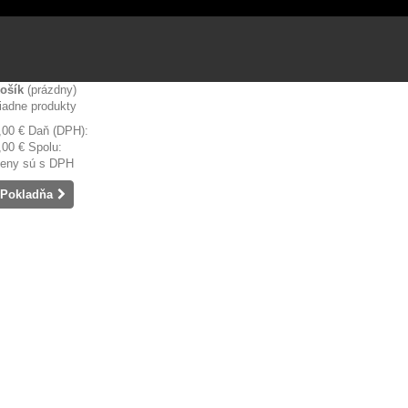
ošík
(prázdny)
iadne produkty
,00 €
Daň (DPH):
,00 €
Spolu:
eny sú s DPH
Pokladňa