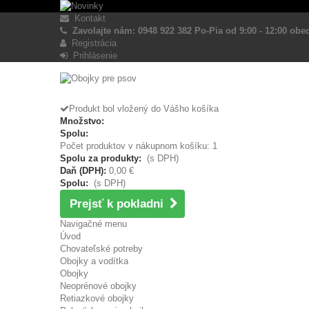
Kontakt
Zavolajte nám: 0948 922 382 Po-Pia od 9:00 - 12:00 obed
Registrácia
Prihlásenie
Produkt bol vložený do Vášho košíka
Množstvo:
Spolu:
Počet produktov v nákupnom košíku: 1
Spolu za produkty:
(s DPH)
Daň (DPH):
0,00 €
Spolu:
(s DPH)
Prejsť k pokladni
Navigačné menu
Úvod
Chovateľské potreby
Obojky a vodítka
Obojky
Neoprénové obojky
Retiazkové obojky