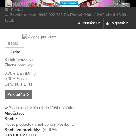
Kontakt
Zavolajte nám: 0948 922 382 Po-Pia od 9:00 - 12:00 obed 13:00 -
17:30
Prihlásenie
Registrácia
Hľadať
Košík
(prázdny)
Žiadne produkty
0,00 €
Daň (DPH):
0,00 €
Spolu:
Ceny sú s DPH
Pokladňa
Produkt bol vložený do Vášho košíka
Množstvo:
Spolu:
Počet produktov v nákupnom košíku: 1
Spolu za produkty:
(s DPH)
Daň (DPH):
0,00 €