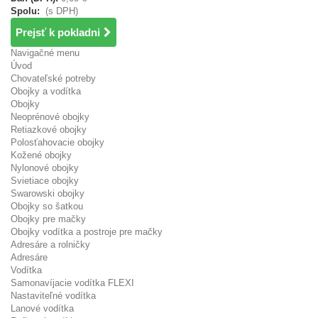
Spolu:
(s DPH)
Prejsť k pokladni
Navigačné menu
Úvod
Chovateľské potreby
Obojky a vodítka
Obojky
Neoprénové obojky
Retiazkové obojky
Polosťahovacie obojky
Kožené obojky
Nylonové obojky
Svietiace obojky
Swarowski obojky
Obojky so šatkou
Obojky pre mačky
Obojky vodítka a postroje pre mačky
Adresáre a rolničky
Adresáre
Vodítka
Samonavíjacie vodítka FLEXI
Nastaviteľné vodítka
Lanové vodítka