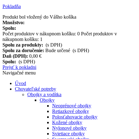
Pokladňa
Produkt bol vložený do Vášho košíka
Množstvo:
Spolu:
Počet produktov v nákupnom košíku:
0
Počet produktov v
nákupnom košíku: 1
Spolu za produkty:
(s DPH)
Spolu za doručenie:
Bude určené (s DPH)
Daň (DPH):
0,00 €
Spolu:
(s DPH)
Prejsť k pokladni
Navigačné menu
Úvod
Chovateľské potreby
Obojky a vodítka
Obojky
Neoprénové obojky
Retiazkové obojky
Polosťahovacie obojky
Kožené obojky
Nylonové obojky
Svietiace obojky