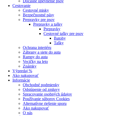
Dočasné upevnenie psov
Cestovanie
Cestovné misky
Bezpečnostné pásy
Prepravky pre psov
Prepravky a tašky
Prepravky
Cestovné tašky pre psov
Batohy
Tašky
Ochrana interiéru
Zábrany a siete do auta
Rampy do auta
Vecičky na leto
Známky
Výpredaj %
Ako nakupovať
Informácie
Obchodné podmienky
Odstúpenie od zmluvy
Spracovanie osobných údajov
Používanie súborov Cookies
Alternatívne riešenie sporu
Ako nakupovať
O nás