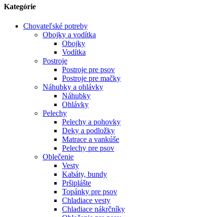
Kategórie
Chovateľské potreby
Obojky a vodítka
Obojky
Vodítka
Postroje
Postroje pre psov
Postroje pre mačky
Náhubky a ohlávky
Náhubky
Ohlávky
Pelechy
Pelechy a pohovky
Deky a podložky
Matrace a vankúše
Pelechy pre psov
Oblečenie
Vesty
Kabáty, bundy
Pršiplášte
Topánky pre psov
Chladiace vesty
Chladiace nákrčníky