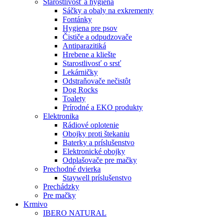
Starostlivosť a hygiena
Sáčky a obaly na exkrementy
Fontánky
Hygiena pre psov
Čističe a odpudzovače
Antiparazitiká
Hrebene a kliešte
Starostlivosť o srsť
Lekárničky
Odstraňovače nečistôt
Dog Rocks
Toalety
Prírodné a EKO produkty
Elektronika
Rádiové oplotenie
Obojky proti štekaniu
Baterky a príslušenstvo
Elektronické obojky
Odplašovače pre mačky
Prechodné dvierka
Staywell príslušenstvo
Prechádzky
Pre mačky
Krmivo
IBERO NATURAL