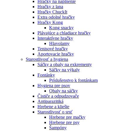
Hračky na naplnenie
Hračky z lana
Hračky ChuckIt
Extra odolné hračky
Hračky Kong
Kong snacky
Plávajúce a chladiace hračky
Interaktívne hračky
Hlavolamy
Tenisové hračky
Aportovacie hračky
Starostlivosť a hygiena
Sáčky a obaly na exkrementy
Sáčky na výkaly
Fontánky
Príslušenstvo k fontánkam
Hygiena pre psov
Obaly na sáčky
Čističe a odpudzovače
Antiparazitiká
Hrebene a kliešte
Starostlivosť o srsť
Hrebene pre mačky
Hrebene pre psy
Šampóny