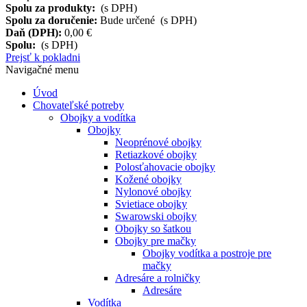
Spolu za produkty:
(s DPH)
Spolu za doručenie:
Bude určené (s DPH)
Daň (DPH):
0,00 €
Spolu:
(s DPH)
Prejsť k pokladni
Navigačné menu
Úvod
Chovateľské potreby
Obojky a vodítka
Obojky
Neoprénové obojky
Retiazkové obojky
Polosťahovacie obojky
Kožené obojky
Nylonové obojky
Svietiace obojky
Swarowski obojky
Obojky so šatkou
Obojky pre mačky
Obojky vodítka a postroje pre
mačky
Adresáre a rolničky
Adresáre
Vodítka