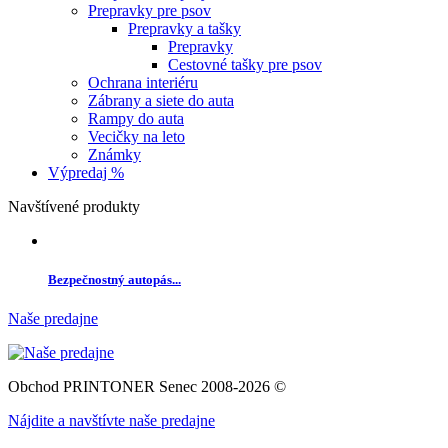
Prepravky pre psov
Prepravky a tašky
Prepravky
Cestovné tašky pre psov
Ochrana interiéru
Zábrany a siete do auta
Rampy do auta
Vecičky na leto
Známky
Výpredaj %
Navštívené produkty
Bezpečnostný autopás...
Naše predajne
Obchod PRINTONER Senec 2008-2026 ©
Nájdite a navštívte naše predajne