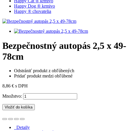
Happy Cat ® krmivo
Happy Dog ® krmivo
Happy ® chovatelia
Bezpečnostný autopás 2,5 x 49-
78cm
Odstrániť produkt z obľúbených
Pridať produkt medzi obľúbené
8,86 €
s DPH
Množstvo:
Vložiť do košíka
Detaily