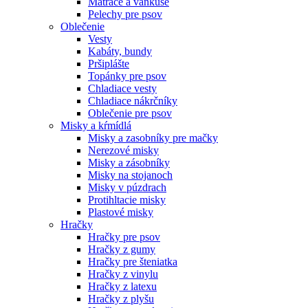
Matrace a vankúše
Pelechy pre psov
Oblečenie
Vesty
Kabáty, bundy
Pršiplášte
Topánky pre psov
Chladiace vesty
Chladiace nákrčníky
Oblečenie pre psov
Misky a kŕmídlá
Misky a zasobníky pre mačky
Nerezové misky
Misky a zásobníky
Misky na stojanoch
Misky v púzdrach
Protihltacie misky
Plastové misky
Hračky
Hračky pre psov
Hračky z gumy
Hračky pre šteniatka
Hračky z vinylu
Hračky z latexu
Hračky z plyšu