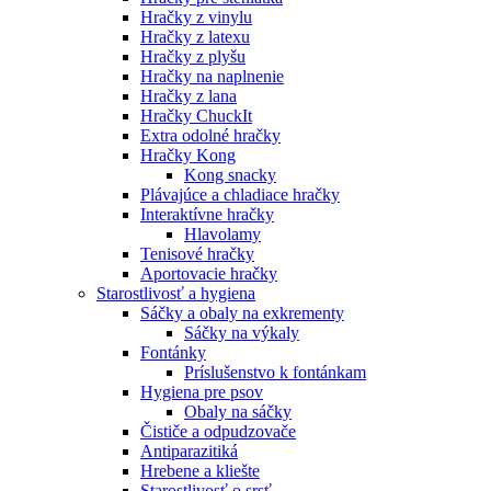
Hračky z vinylu
Hračky z latexu
Hračky z plyšu
Hračky na naplnenie
Hračky z lana
Hračky ChuckIt
Extra odolné hračky
Hračky Kong
Kong snacky
Plávajúce a chladiace hračky
Interaktívne hračky
Hlavolamy
Tenisové hračky
Aportovacie hračky
Starostlivosť a hygiena
Sáčky a obaly na exkrementy
Sáčky na výkaly
Fontánky
Príslušenstvo k fontánkam
Hygiena pre psov
Obaly na sáčky
Čističe a odpudzovače
Antiparazitiká
Hrebene a kliešte
Starostlivosť o srsť