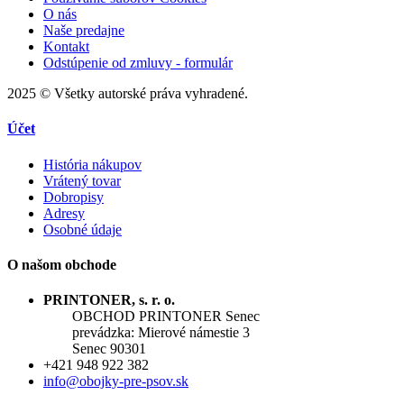
O nás
Naše predajne
Kontakt
Odstúpenie od zmluvy - formulár
2025 © Všetky autorské práva vyhradené.
Účet
História nákupov
Vrátený tovar
Dobropisy
Adresy
Osobné údaje
O našom obchode
PRINTONER, s. r. o.
OBCHOD PRINTONER Senec
prevádzka: Mierové námestie 3
Senec 90301
+421 948 922 382
info@obojky-pre-psov.sk