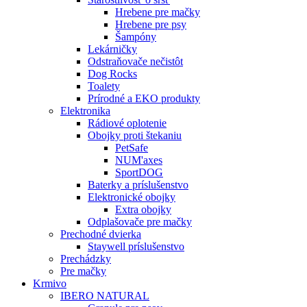
Hrebene pre mačky
Hrebene pre psy
Šampóny
Lekárničky
Odstraňovače nečistôt
Dog Rocks
Toalety
Prírodné a EKO produkty
Elektronika
Rádiové oplotenie
Obojky proti štekaniu
PetSafe
NUM'axes
SportDOG
Baterky a príslušenstvo
Elektronické obojky
Extra obojky
Odplašovače pre mačky
Prechodné dvierka
Staywell príslušenstvo
Prechádzky
Pre mačky
Krmivo
IBERO NATURAL