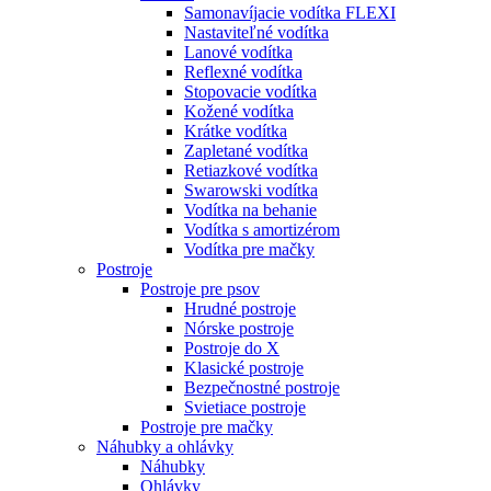
Samonavíjacie vodítka FLEXI
Nastaviteľné vodítka
Lanové vodítka
Reflexné vodítka
Stopovacie vodítka
Kožené vodítka
Krátke vodítka
Zapletané vodítka
Retiazkové vodítka
Swarowski vodítka
Vodítka na behanie
Vodítka s amortizérom
Vodítka pre mačky
Postroje
Postroje pre psov
Hrudné postroje
Nórske postroje
Postroje do X
Klasické postroje
Bezpečnostné postroje
Svietiace postroje
Postroje pre mačky
Náhubky a ohlávky
Náhubky
Ohlávky