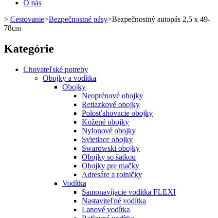
O nás
>
Cestovanie
>
Bezpečnostné pásy
>
Bezpečnostný autopás 2,5 x 49-
78cm
Kategórie
Chovateľské potreby
Obojky a vodítka
Obojky
Neoprénové obojky
Retiazkové obojky
Polosťahovacie obojky
Kožené obojky
Nylonové obojky
Svietiace obojky
Swarowski obojky
Obojky so šatkou
Obojky pre mačky
Adresáre a rolničky
Vodítka
Samonavíjacie vodítka FLEXI
Nastaviteľné vodítka
Lanové vodítka