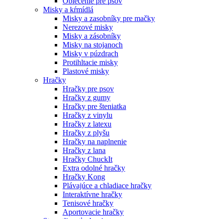
Oblečenie pre psov
Misky a kŕmídlá
Misky a zasobníky pre mačky
Nerezové misky
Misky a zásobníky
Misky na stojanoch
Misky v púzdrach
Protihltacie misky
Plastové misky
Hračky
Hračky pre psov
Hračky z gumy
Hračky pre šteniatka
Hračky z vinylu
Hračky z latexu
Hračky z plyšu
Hračky na naplnenie
Hračky z lana
Hračky ChuckIt
Extra odolné hračky
Hračky Kong
Plávajúce a chladiace hračky
Interaktívne hračky
Tenisové hračky
Aportovacie hračky