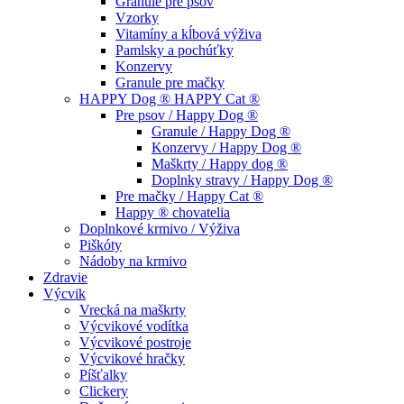
Granule pre psov
Vzorky
Vitamíny a kĺbová výživa
Pamlsky a pochúťky
Konzervy
Granule pre mačky
HAPPY Dog ® HAPPY Cat ®
Pre psov / Happy Dog ®
Granule / Happy Dog ®
Konzervy / Happy Dog ®
Maškrty / Happy dog ®
Doplnky stravy / Happy Dog ®
Pre mačky / Happy Cat ®
Happy ® chovatelia
Doplnkové krmivo / Výživa
Piškóty
Nádoby na krmivo
Zdravie
Výcvik
Vrecká na maškrty
Výcvikové vodítka
Výcvikové postroje
Výcvikové hračky
Píšťalky
Clickery