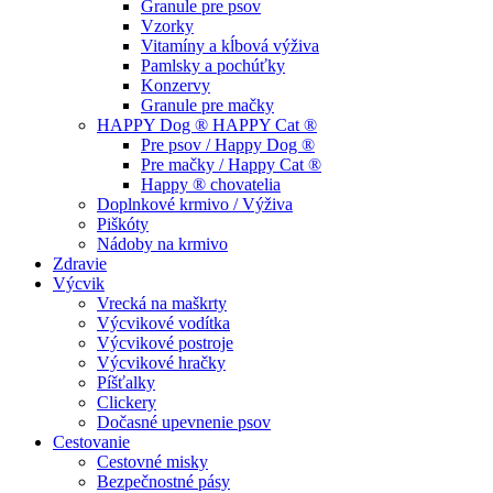
Granule pre psov
Vzorky
Vitamíny a kĺbová výživa
Pamlsky a pochúťky
Konzervy
Granule pre mačky
HAPPY Dog ® HAPPY Cat ®
Pre psov / Happy Dog ®
Pre mačky / Happy Cat ®
Happy ® chovatelia
Doplnkové krmivo / Výživa
Piškóty
Nádoby na krmivo
Zdravie
Výcvik
Vrecká na maškrty
Výcvikové vodítka
Výcvikové postroje
Výcvikové hračky
Píšťalky
Clickery
Dočasné upevnenie psov
Cestovanie
Cestovné misky
Bezpečnostné pásy