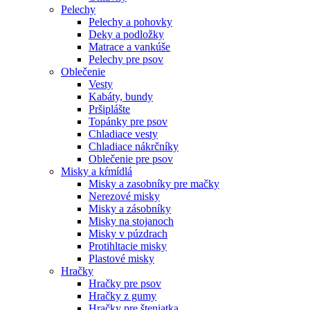
Pelechy
Pelechy a pohovky
Deky a podložky
Matrace a vankúše
Pelechy pre psov
Oblečenie
Vesty
Kabáty, bundy
Pršiplášte
Topánky pre psov
Chladiace vesty
Chladiace nákrčníky
Oblečenie pre psov
Misky a kŕmídlá
Misky a zasobníky pre mačky
Nerezové misky
Misky a zásobníky
Misky na stojanoch
Misky v púzdrach
Protihltacie misky
Plastové misky
Hračky
Hračky pre psov
Hračky z gumy
Hračky pre šteniatka