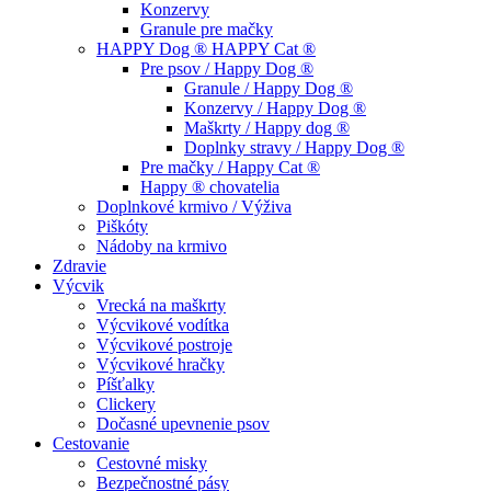
Konzervy
Granule pre mačky
HAPPY Dog ® HAPPY Cat ®
Pre psov / Happy Dog ®
Granule / Happy Dog ®
Konzervy / Happy Dog ®
Maškrty / Happy dog ®
Doplnky stravy / Happy Dog ®
Pre mačky / Happy Cat ®
Happy ® chovatelia
Doplnkové krmivo / Výživa
Piškóty
Nádoby na krmivo
Zdravie
Výcvik
Vrecká na maškrty
Výcvikové vodítka
Výcvikové postroje
Výcvikové hračky
Píšťalky
Clickery
Dočasné upevnenie psov
Cestovanie
Cestovné misky
Bezpečnostné pásy