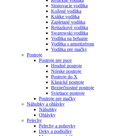
Reflexné vodítka
Stopovacie vodítka
Kožené vodítka
Krátke vodítka
Zapletané vodítka
Retiazkové vodítka
Swarowski vodítka
Vodítka na behanie
Vodítka s amortizérom
Vodítka pre mačky
Postroje
Postroje pre psov
Hrudné postroje
Nórske postroje
Postroje do X
Klasické postroje
Bezpečnostné postroje
Svietiace postroje
Postroje pre mačky
Náhubky a ohlávky
Náhubky
Ohlávky
Pelechy
Pelechy a pohovky
Deky a podložky