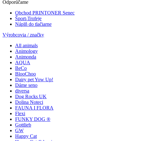
Odporúčame
Obchod PRINTONER Senec
Šport-Trofeje
Náplň do tlačiarne
Výrobcovia / značky
All animals
Animology
Animonda
AQUA
BeCo
BlooChoo
Dairy pet Yow Up!
Dáme seno
diversa
Dog Rocks UK
Dolina Noteci
FAUNA I FLORA
Flexi
FUNKY DOG ®
Gottlieb
GW
Happy Cat