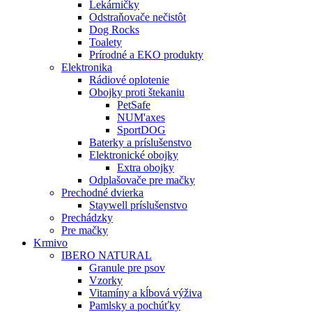
Lekárničky
Odstraňovače nečistôt
Dog Rocks
Toalety
Prírodné a EKO produkty
Elektronika
Rádiové oplotenie
Obojky proti štekaniu
PetSafe
NUM'axes
SportDOG
Baterky a príslušenstvo
Elektronické obojky
Extra obojky
Odplašovače pre mačky
Prechodné dvierka
Staywell príslušenstvo
Prechádzky
Pre mačky
Krmivo
IBERO NATURAL
Granule pre psov
Vzorky
Vitamíny a kĺbová výživa
Pamlsky a pochúťky