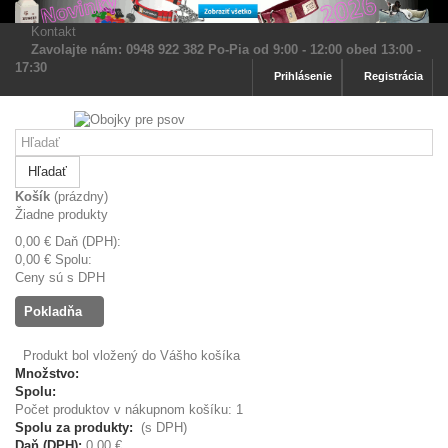
Kontakt
Zavolajte nám: 0948 922 382 Po-Pia od 9:00 - 12:00 obed 13:00 -
17:30
Prihlásenie
Registrácia
Hľadať
Košík
(prázdny)
Žiadne produkty
0,00 €
Daň (DPH):
0,00 €
Spolu:
Ceny sú s DPH
Pokladňa
Produkt bol vložený do Vášho košíka
Množstvo:
Spolu:
Počet produktov v nákupnom košíku: 1
Spolu za produkty:
(s DPH)
Daň (DPH):
0,00 €