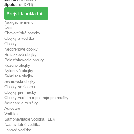
Spolu:
(s DPH)
Prejsť k pokladni
Navigačné menu
Úvod
Chovateľské potreby
Obojky a vodítka
Obojky
Neoprénové obojky
Retiazkové obojky
Polosťahovacie obojky
Kožené obojky
Nylonové obojky
Svietiace obojky
Swarowski obojky
Obojky so šatkou
Obojky pre mačky
Obojky vodítka a postroje pre mačky
Adresáre a rolničky
Adresáre
Vodítka
Samonavíjacie vodítka FLEXI
Nastaviteľné vodítka
Lanové vodítka