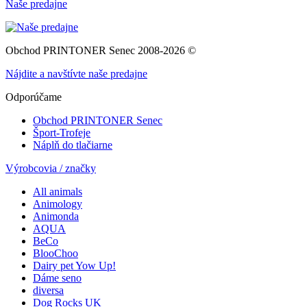
Naše predajne
Obchod PRINTONER Senec 2008-2026 ©
Nájdite a navštívte naše predajne
Odporúčame
Obchod PRINTONER Senec
Šport-Trofeje
Náplň do tlačiarne
Výrobcovia / značky
All animals
Animology
Animonda
AQUA
BeCo
BlooChoo
Dairy pet Yow Up!
Dáme seno
diversa
Dog Rocks UK