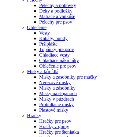
Pelechy a pohovky
Deky a podložky
Matrace a vankúše
Pelechy pre psov
Oblečenie
Vesty
Kabáty, bundy
Pršiplášte
Topánky pre psov
Chladiace vesty
Chladiace nákrčníky
Oblečenie pre psov
Misky a kŕmídlá
Misky a zasobníky pre mačky
Nerezové misky
Misky a zásobníky
Misky na stojanoch
Misky v púzdrach
Protihltacie misky
Plastové misky
Hračky
Hračky pre psov
Hračky z gumy
Hračky pre šteniatka