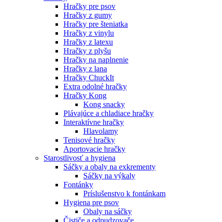
Hračky pre psov
Hračky z gumy
Hračky pre šteniatka
Hračky z vinylu
Hračky z latexu
Hračky z plyšu
Hračky na naplnenie
Hračky z lana
Hračky ChuckIt
Extra odolné hračky
Hračky Kong
Kong snacky
Plávajúce a chladiace hračky
Interaktívne hračky
Hlavolamy
Tenisové hračky
Aportovacie hračky
Starostlivosť a hygiena
Sáčky a obaly na exkrementy
Sáčky na výkaly
Fontánky
Príslušenstvo k fontánkam
Hygiena pre psov
Obaly na sáčky
Čističe a odpudzovače