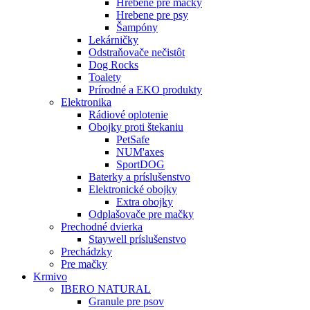
Hrebene pre mačky
Hrebene pre psy
Šampóny
Lekárničky
Odstraňovače nečistôt
Dog Rocks
Toalety
Prírodné a EKO produkty
Elektronika
Rádiové oplotenie
Obojky proti štekaniu
PetSafe
NUM'axes
SportDOG
Baterky a príslušenstvo
Elektronické obojky
Extra obojky
Odplašovače pre mačky
Prechodné dvierka
Staywell príslušenstvo
Prechádzky
Pre mačky
Krmivo
IBERO NATURAL
Granule pre psov