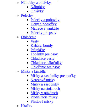
Náhubky a ohlávky
Náhubky
Ohlávky
Pelechy
Pelechy a pohovky
Deky a podložky
Matrace a vankúše
Pelechy pre psov
Oblečenie
Vesty
Kabáty, bundy
Pršiplášte
Topánky pre psov
Chladiace vesty
Chladiace nákrčníky
Oblečenie pre psov
Misky a kŕmídlá
Misky a zasobníky pre mačky
Nerezové misky
Misky a zásobníky
Misky na stojanoch
Misky v púzdrach
Protihltacie misky
Plastové misky
Hračky