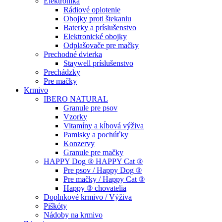
Elektronika
Rádiové oplotenie
Obojky proti štekaniu
Baterky a príslušenstvo
Elektronické obojky
Odplašovače pre mačky
Prechodné dvierka
Staywell príslušenstvo
Prechádzky
Pre mačky
Krmivo
IBERO NATURAL
Granule pre psov
Vzorky
Vitamíny a kĺbová výživa
Pamlsky a pochúťky
Konzervy
Granule pre mačky
HAPPY Dog ® HAPPY Cat ®
Pre psov / Happy Dog ®
Pre mačky / Happy Cat ®
Happy ® chovatelia
Doplnkové krmivo / Výživa
Piškóty
Nádoby na krmivo