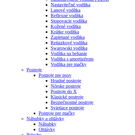
Nastaviteľné vodítka
Lanové vodítka
Reflexné vodítka
Stopovacie vodítka
Kožené vodítka
Krátke vodítka
Zapletané vodítka
Retiazkové vodítka
Swarowski vodítka
Vodítka na behanie
Vodítka s amortizérom
Vodítka pre mačky
Postroje
Postroje pre psov
Hrudné postroje
Nórske postroje
Postroje do X
Klasické postroje
Bezpečnostné postroje
Svietiace postroje
Postroje pre mačky
Náhubky a ohlávky
Náhubky
Ohlávky
Pelechy