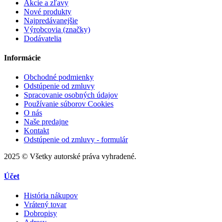
Akcie a zľavy
Nové produkty
Najpredávanejšie
Výrobcovia (značky)
Dodávatelia
Informácie
Obchodné podmienky
Odstúpenie od zmluvy
Spracovanie osobných údajov
Používanie súborov Cookies
O nás
Naše predajne
Kontakt
Odstúpenie od zmluvy - formulár
2025 © Všetky autorské práva vyhradené.
Účet
História nákupov
Vrátený tovar
Dobropisy