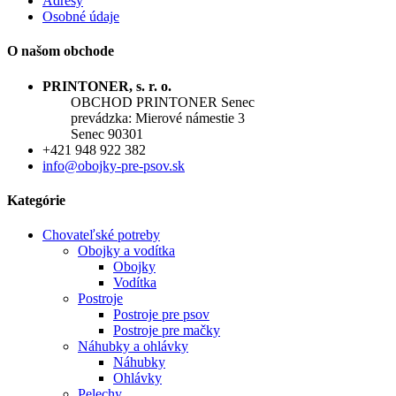
Adresy
Osobné údaje
O našom obchode
PRINTONER, s. r. o.
OBCHOD PRINTONER Senec
prevádzka: Mierové námestie 3
Senec 90301
+421 948 922 382
info@obojky-pre-psov.sk
Kategórie
Chovateľské potreby
Obojky a vodítka
Obojky
Vodítka
Postroje
Postroje pre psov
Postroje pre mačky
Náhubky a ohlávky
Náhubky
Ohlávky
Pelechy