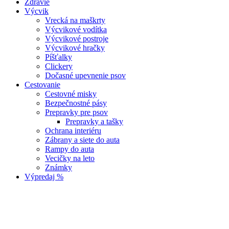
Zdravie
Výcvik
Vrecká na maškrty
Výcvikové vodítka
Výcvikové postroje
Výcvikové hračky
Píšťalky
Clickery
Dočasné upevnenie psov
Cestovanie
Cestovné misky
Bezpečnostné pásy
Prepravky pre psov
Prepravky a tašky
Ochrana interiéru
Zábrany a siete do auta
Rampy do auta
Vecičky na leto
Známky
Výpredaj %