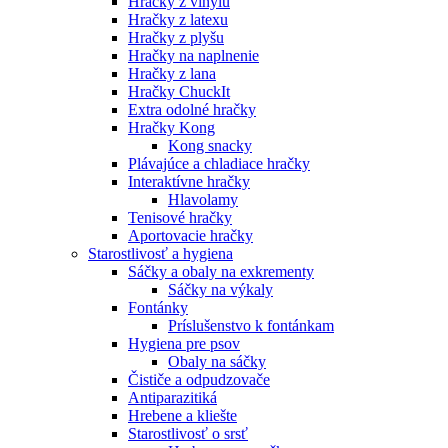
Hračky z vinylu
Hračky z latexu
Hračky z plyšu
Hračky na naplnenie
Hračky z lana
Hračky ChuckIt
Extra odolné hračky
Hračky Kong
Kong snacky
Plávajúce a chladiace hračky
Interaktívne hračky
Hlavolamy
Tenisové hračky
Aportovacie hračky
Starostlivosť a hygiena
Sáčky a obaly na exkrementy
Sáčky na výkaly
Fontánky
Príslušenstvo k fontánkam
Hygiena pre psov
Obaly na sáčky
Čističe a odpudzovače
Antiparazitiká
Hrebene a kliešte
Starostlivosť o srsť