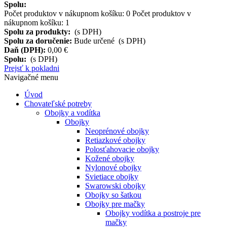
Spolu:
Počet produktov v nákupnom košíku:
0
Počet produktov v
nákupnom košíku: 1
Spolu za produkty:
(s DPH)
Spolu za doručenie:
Bude určené (s DPH)
Daň (DPH):
0,00 €
Spolu:
(s DPH)
Prejsť k pokladni
Navigačné menu
Úvod
Chovateľské potreby
Obojky a vodítka
Obojky
Neoprénové obojky
Retiazkové obojky
Polosťahovacie obojky
Kožené obojky
Nylonové obojky
Svietiace obojky
Swarowski obojky
Obojky so šatkou
Obojky pre mačky
Obojky vodítka a postroje pre
mačky