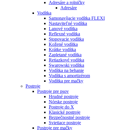
Adresáre a rolničky
Adresáre
Vodítka
Samonavíjacie vodítka FLEXI
Nastaviteľné vodítka
Lanové vodítka
Reflexné vodítka
Stopovacie vodítka
Kožené vodítka
Krátke vodítka
Zapletané vodítka
Retiazkové vodítka
Swarowski vodítka
Vodítka na behanie
Vodítka s amortizérom
Vodítka pre mačky
Postroje
Postroje pre psov
Hrudné postroje
Nórske postroje
Postroje do X
Klasické postroje
Bezpečnostné postroje
Svietiace postroje
Postroje pre mačky