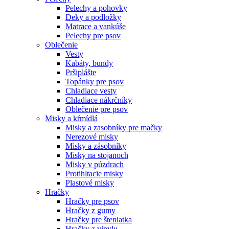
Pelechy a pohovky
Deky a podložky
Matrace a vankúše
Pelechy pre psov
Oblečenie
Vesty
Kabáty, bundy
Pršiplášte
Topánky pre psov
Chladiace vesty
Chladiace nákrčníky
Oblečenie pre psov
Misky a kŕmídlá
Misky a zasobníky pre mačky
Nerezové misky
Misky a zásobníky
Misky na stojanoch
Misky v púzdrach
Protihltacie misky
Plastové misky
Hračky
Hračky pre psov
Hračky z gumy
Hračky pre šteniatka
Hračky z vinylu