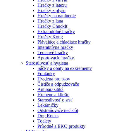
Hračky z latexu
Hračky z plyšu
Hračky na naplnenie
Hračky z lana
Hračky ChuckIt
Extra odolné hračky
Hračky Kong
Plávajúce a chladiace hračky
Interaktívne hračky
Tenisové hračky
Aportovacie hračky
Starostlivosť a hygiena
Sáčky a obaly na exkrementy
Fontánky
Hygiena pre psov
Čističe a odpudzovače
Antiparazitiká
Hrebene a kliešte
Starostlivosť o srsť
Lekárničky
Odstraňovače nečistôt
Dog Rocks
Toalety
Prírodné a EKO produkty