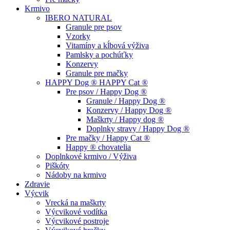
Krmivo
IBERO NATURAL
Granule pre psov
Vzorky
Vitamíny a kĺbová výživa
Pamlsky a pochúťky
Konzervy
Granule pre mačky
HAPPY Dog ® HAPPY Cat ®
Pre psov / Happy Dog ®
Granule / Happy Dog ®
Konzervy / Happy Dog ®
Maškrty / Happy dog ®
Doplnky stravy / Happy Dog ®
Pre mačky / Happy Cat ®
Happy ® chovatelia
Doplnkové krmivo / Výživa
Piškóty
Nádoby na krmivo
Zdravie
Výcvik
Vrecká na maškrty
Výcvikové vodítka
Výcvikové postroje