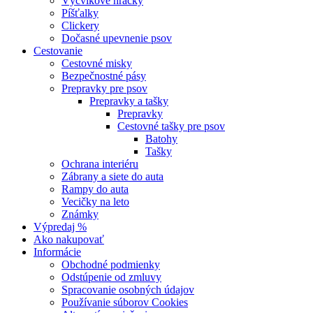
Výcvikové hračky
Píšťalky
Clickery
Dočasné upevnenie psov
Cestovanie
Cestovné misky
Bezpečnostné pásy
Prepravky pre psov
Prepravky a tašky
Prepravky
Cestovné tašky pre psov
Batohy
Tašky
Ochrana interiéru
Zábrany a siete do auta
Rampy do auta
Vecičky na leto
Známky
Výpredaj %
Ako nakupovať
Informácie
Obchodné podmienky
Odstúpenie od zmluvy
Spracovanie osobných údajov
Používanie súborov Cookies