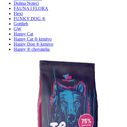
Dolina Noteci
FAUNA I FLORA
Flexi
FUNKY DOG ®
Gottlieb
GW
Happy Cat
Happy Cat ® krmivo
Happy Dog ® krmivo
Happy ® chovatelia