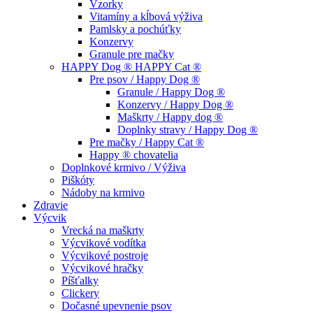
Vzorky
Vitamíny a kĺbová výživa
Pamlsky a pochúťky
Konzervy
Granule pre mačky
HAPPY Dog ® HAPPY Cat ®
Pre psov / Happy Dog ®
Granule / Happy Dog ®
Konzervy / Happy Dog ®
Maškrty / Happy dog ®
Doplnky stravy / Happy Dog ®
Pre mačky / Happy Cat ®
Happy ® chovatelia
Doplnkové krmivo / Výživa
Piškóty
Nádoby na krmivo
Zdravie
Výcvik
Vrecká na maškrty
Výcvikové vodítka
Výcvikové postroje
Výcvikové hračky
Píšťalky
Clickery
Dočasné upevnenie psov