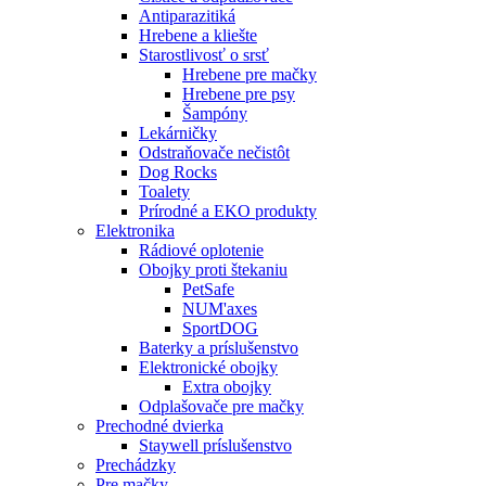
Antiparazitiká
Hrebene a kliešte
Starostlivosť o srsť
Hrebene pre mačky
Hrebene pre psy
Šampóny
Lekárničky
Odstraňovače nečistôt
Dog Rocks
Toalety
Prírodné a EKO produkty
Elektronika
Rádiové oplotenie
Obojky proti štekaniu
PetSafe
NUM'axes
SportDOG
Baterky a príslušenstvo
Elektronické obojky
Extra obojky
Odplašovače pre mačky
Prechodné dvierka
Staywell príslušenstvo
Prechádzky
Pre mačky