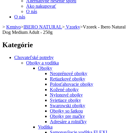
Alternatívne riešenie sporu
Ako nakupovať
O nás
O nás
>
Krmivo
>
IBERO NATURAL
>
Vzorky
>
Vzorek - Ibero Natural
Dog Medium Adult - 250g
Kategórie
Chovateľské potreby
Obojky a vodítka
Obojky
Neoprénové obojky
Retiazkové obojky
Polosťahovacie obojky
Kožené obojky
Nylonové obojky
Svietiace obojky
Swarowski obojky
Obojky so šatkou
Obojky pre mačky
Adresáre a rolničky
Vodítka
Samonavíjacie vodítka FLEXI