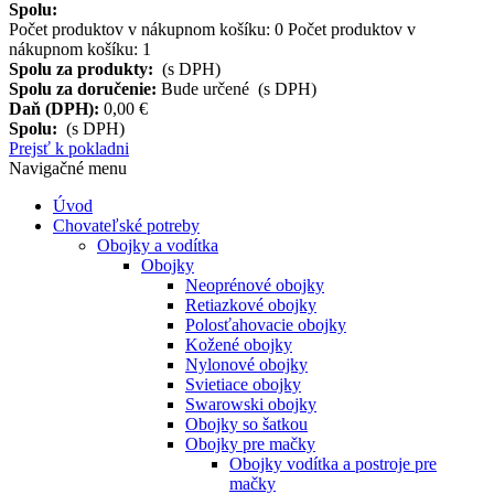
Spolu:
Počet produktov v nákupnom košíku:
0
Počet produktov v
nákupnom košíku: 1
Spolu za produkty:
(s DPH)
Spolu za doručenie:
Bude určené (s DPH)
Daň (DPH):
0,00 €
Spolu:
(s DPH)
Prejsť k pokladni
Navigačné menu
Úvod
Chovateľské potreby
Obojky a vodítka
Obojky
Neoprénové obojky
Retiazkové obojky
Polosťahovacie obojky
Kožené obojky
Nylonové obojky
Svietiace obojky
Swarowski obojky
Obojky so šatkou
Obojky pre mačky
Obojky vodítka a postroje pre
mačky