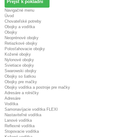
Prejsť k pokladni
Navigačné menu
Úvod
Chovateľské potreby
Obojky a vodítka
Obojky
Neoprénové obojky
Retiazkové obojky
Polosťahovacie obojky
Kožené obojky
Nylonové obojky
Svietiace obojky
Swarowski obojky
Obojky so šatkou
Obojky pre mačky
Obojky vodítka a postroje pre mačky
Adresáre a rolničky
Adresáre
Vodítka
Samonavíjacie vodítka FLEXI
Nastaviteľné vodítka
Lanové vodítka
Reflexné vodítka
Stopovacie vodítka
Kožené vodítka