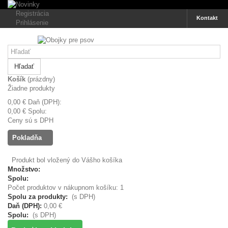
Registrácia
Kontakt
Prihlásenie
Hľadať
Košík
(prázdny)
Žiadne produkty
0,00 €
Daň (DPH):
0,00 €
Spolu:
Ceny sú s DPH
Pokladňa
Produkt bol vložený do Vášho košíka
Množstvo:
Spolu:
Počet produktov v nákupnom košíku: 1
Spolu za produkty:
(s DPH)
Daň (DPH):
0,00 €
Spolu:
(s DPH)