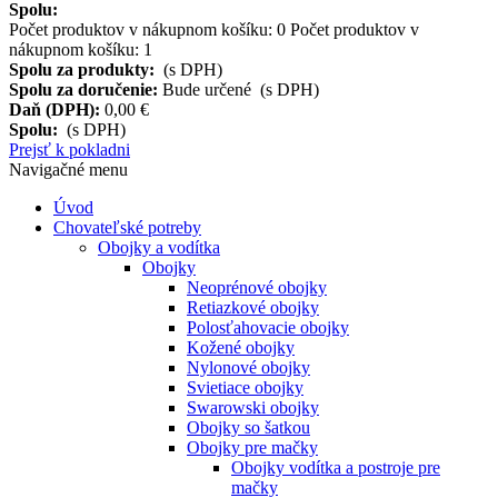
Spolu:
Počet produktov v nákupnom košíku:
0
Počet produktov v
nákupnom košíku: 1
Spolu za produkty:
(s DPH)
Spolu za doručenie:
Bude určené (s DPH)
Daň (DPH):
0,00 €
Spolu:
(s DPH)
Prejsť k pokladni
Navigačné menu
Úvod
Chovateľské potreby
Obojky a vodítka
Obojky
Neoprénové obojky
Retiazkové obojky
Polosťahovacie obojky
Kožené obojky
Nylonové obojky
Svietiace obojky
Swarowski obojky
Obojky so šatkou
Obojky pre mačky
Obojky vodítka a postroje pre
mačky