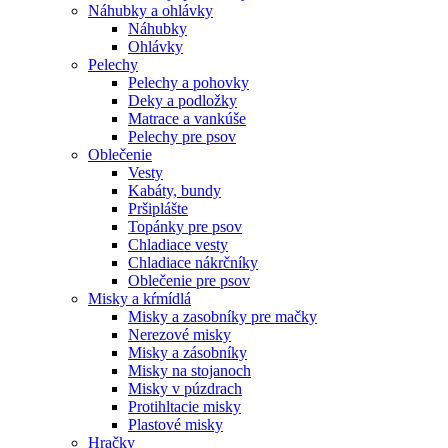
Náhubky a ohlávky
Náhubky
Ohlávky
Pelechy
Pelechy a pohovky
Deky a podložky
Matrace a vankúše
Pelechy pre psov
Oblečenie
Vesty
Kabáty, bundy
Pršiplášte
Topánky pre psov
Chladiace vesty
Chladiace nákrčníky
Oblečenie pre psov
Misky a kŕmídlá
Misky a zasobníky pre mačky
Nerezové misky
Misky a zásobníky
Misky na stojanoch
Misky v púzdrach
Protihltacie misky
Plastové misky
Hračky