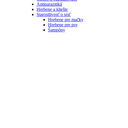
Antiparazitiká
Hrebene a kliešte
Starostlivosť o srsť
Hrebene pre mačky
Hrebene pre psy
Šampóny
Lekárničky
Odstraňovače nečistôt
Dog Rocks
Toalety
Prírodné a EKO produkty
Elektronika
Rádiové oplotenie
Obojky proti štekaniu
PetSafe
NUM'axes
SportDOG
Baterky a príslušenstvo
Elektronické obojky
Extra obojky
Odplašovače pre mačky
Prechodné dvierka
Staywell príslušenstvo
Prechádzky
Pre mačky