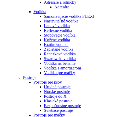
Adresáre a rolničky
Adresáre
Vodítka
Samonavíjacie vodítka FLEXI
Nastaviteľné vodítka
Lanové vodítka
Reflexné vodítka
Stopovacie vodítka
Kožené vodítka
Krátke vodítka
Zapletané vodítka
Retiazkové vodítka
Swarowski vodítka
Vodítka na behanie
Vodítka s amortizérom
Vodítka pre mačky
Postroje
Postroje pre psov
Hrudné postroje
Nórske postroje
Postroje do X
Klasické postroje
Bezpečnostné postroje
Svietiace postroje
Postroje pre mačky