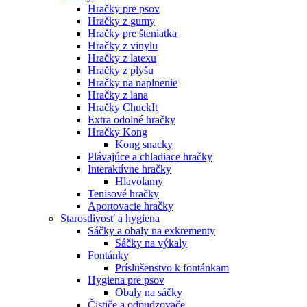
Hračky pre psov
Hračky z gumy
Hračky pre šteniatka
Hračky z vinylu
Hračky z latexu
Hračky z plyšu
Hračky na naplnenie
Hračky z lana
Hračky ChuckIt
Extra odolné hračky
Hračky Kong
Kong snacky
Plávajúce a chladiace hračky
Interaktívne hračky
Hlavolamy
Tenisové hračky
Aportovacie hračky
Starostlivosť a hygiena
Sáčky a obaly na exkrementy
Sáčky na výkaly
Fontánky
Príslušenstvo k fontánkam
Hygiena pre psov
Obaly na sáčky
Čističe a odpudzovače