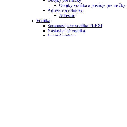
Obojky pre mačky
Obojky vodítka a postroje pre mačky
Adresáre a rolničky
Adresáre
Vodítka
Samonavíjacie vodítka FLEXI
Nastaviteľné vodítka
Lanové vodítka
Reflexné vodítka
Stopovacie vodítka
Kožené vodítka
Krátke vodítka
Zapletané vodítka
Retiazkové vodítka
Swarowski vodítka
Vodítka na behanie
Vodítka s amortizérom
Vodítka pre mačky
Postroje
Postroje pre psov
Hrudné postroje
Nórske postroje
Postroje do X
Klasické postroje
Bezpečnostné postroje