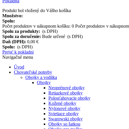
Pokladňa
Produkt bol vložený do Vášho košíka
Množstvo:
Spolu:
Počet produktov v nákupnom košíku:
0
Počet produktov v nákupnom 
Spolu za produkty:
(s DPH)
Spolu za doručenie:
Bude určené (s DPH)
Daň (DPH):
0,00 €
Spolu:
(s DPH)
Prejsť k pokladni
Navigačné menu
Úvod
Chovateľské potreby
Obojky a vodítka
Obojky
Neoprénové obojky
Retiazkové obojky
Polosťahovacie obojky
Kožené obojky
Nylonové obojky
Svietiace obojky
Swarowski obojky
Obojky so šatkou