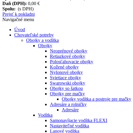
Daň (DPH):
0,00 €
Spolu:
(s DPH)
Prejsť k pokladni
Navigačné menu
Úvod
Chovateľské potreby
Obojky a vodítka
Obojky
Neoprénové obojky
Retiazkové obojky
Polosťahovacie obojky
Kožené obojky
Nylonové obojky
Svietiace obojky
Swarowski obojky
Obojky so šatkou
Obojky pre mačky
Obojky vodítka a postroje pre mačky
Adresáre a rolničky
Adresáre
Vodítka
Samonavíjacie vodítka FLEXI
Nastaviteľné vodítka
Lanové vodítka