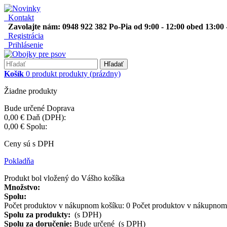
Kontakt
Zavolajte nám: 0948 922 382 Po-Pia od 9:00 - 12:00 obed 13:00 
Registrácia
Prihlásenie
Hľadať
Košík
0
produkt
produkty
(prázdny)
Žiadne produkty
Bude určené
Doprava
0,00 €
Daň (DPH):
0,00 €
Spolu:
Ceny sú s DPH
Pokladňa
Produkt bol vložený do Vášho košíka
Množstvo:
Spolu:
Počet produktov v nákupnom košíku:
0
Počet produktov v nákupnom 
Spolu za produkty:
(s DPH)
Spolu za doručenie:
Bude určené (s DPH)