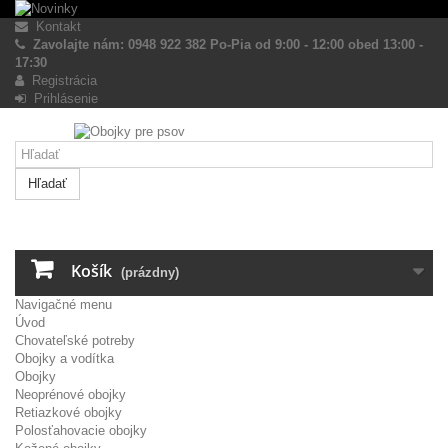
Kontakt
Zavolajte nám: 0948 922 382 Po-Pia od 9:00 - 12:00 obed 13:00 -
17:30
Registrácia
Prihlásenie
Hľadať
Košík
(prázdny)
Navigačné menu
Úvod
Chovateľské potreby
Obojky a vodítka
Obojky
Neoprénové obojky
Retiazkové obojky
Polosťahovacie obojky