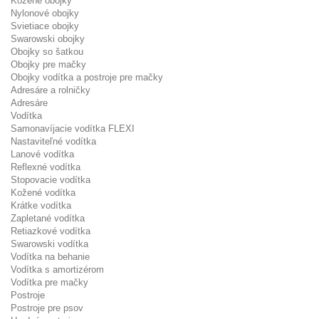
Kožené obojky
Nylonové obojky
Svietiace obojky
Swarowski obojky
Obojky so šatkou
Obojky pre mačky
Obojky vodítka a postroje pre mačky
Adresáre a rolničky
Adresáre
Vodítka
Samonavíjacie vodítka FLEXI
Nastaviteľné vodítka
Lanové vodítka
Reflexné vodítka
Stopovacie vodítka
Kožené vodítka
Krátke vodítka
Zapletané vodítka
Retiazkové vodítka
Swarowski vodítka
Vodítka na behanie
Vodítka s amortizérom
Vodítka pre mačky
Postroje
Postroje pre psov