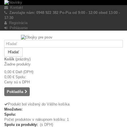
Kontakt
Zavolajte nám: 0948 922 382 Po-Pia od 9:00 - 12:00 obed 13:00 -
17:30
Registrácia
Prihlásenie
Hľadať
Košík
(prázdny)
Žiadne produkty
0,00 €
Daň (DPH):
0,00 €
Spolu:
Ceny sú s DPH
Pokladňa
Produkt bol vložený do Vášho košíka
Množstvo:
Spolu:
Počet produktov v nákupnom košíku: 1
Spolu za produkty:
(s DPH)