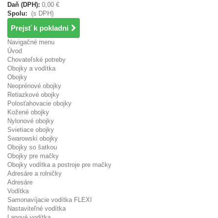
Daň (DPH):
0,00 €
Spolu:
(s DPH)
Prejsť k pokladni
Navigačné menu
Úvod
Chovateľské potreby
Obojky a vodítka
Obojky
Neoprénové obojky
Retiazkové obojky
Polosťahovacie obojky
Kožené obojky
Nylonové obojky
Svietiace obojky
Swarowski obojky
Obojky so šatkou
Obojky pre mačky
Obojky vodítka a postroje pre mačky
Adresáre a rolničky
Adresáre
Vodítka
Samonavíjacie vodítka FLEXI
Nastaviteľné vodítka
Lanové vodítka