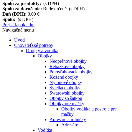
Spolu za produkty:
(s DPH)
Spolu za doručenie:
Bude určené (s DPH)
Daň (DPH):
0,00 €
Spolu:
(s DPH)
Prejsť k pokladni
Navigačné menu
Úvod
Chovateľské potreby
Obojky a vodítka
Obojky
Neoprénové obojky
Retiazkové obojky
Polosťahovacie obojky
Kožené obojky
Nylonové obojky
Svietiace obojky
Swarowski obojky
Obojky so šatkou
Obojky pre mačky
Obojky vodítka a postroje pre
mačky
Adresáre a rolničky
Adresáre
Vodítka