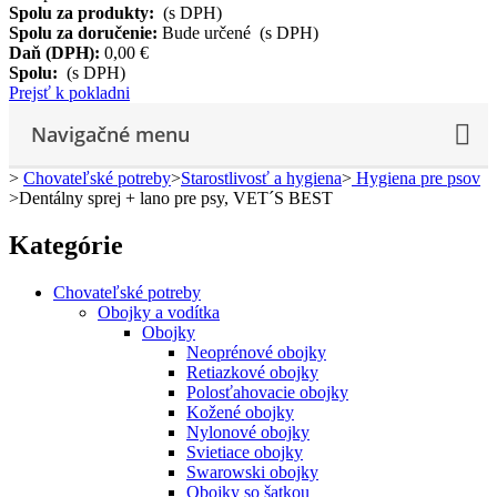
Spolu za produkty:
(s DPH)
Spolu za doručenie:
Bude určené (s DPH)
Daň (DPH):
0,00 €
Spolu:
(s DPH)
Prejsť k pokladni
Navigačné menu
>
Chovateľské potreby
>
Starostlivosť a hygiena
>
Hygiena pre psov
>
Dentálny sprej + lano pre psy, VET´S BEST
Kategórie
Chovateľské potreby
Obojky a vodítka
Obojky
Neoprénové obojky
Retiazkové obojky
Polosťahovacie obojky
Kožené obojky
Nylonové obojky
Svietiace obojky
Swarowski obojky
Obojky so šatkou