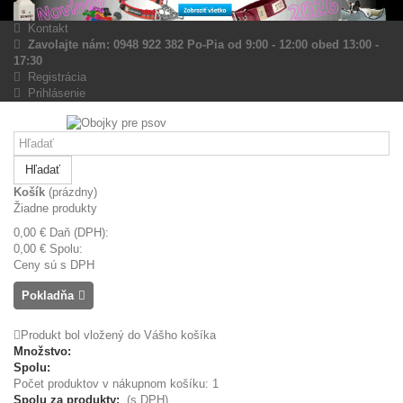
Kontakt
Zavolajte nám: 0948 922 382 Po-Pia od 9:00 - 12:00 obed 13:00 -
17:30
Registrácia
Prihlásenie
Hľadať
Košík
(prázdny)
Žiadne produkty
0,00 €
Daň (DPH):
0,00 €
Spolu:
Ceny sú s DPH
Pokladňa
Produkt bol vložený do Vášho košíka
Množstvo:
Spolu:
Počet produktov v nákupnom košíku: 1
Spolu za produkty:
(s DPH)