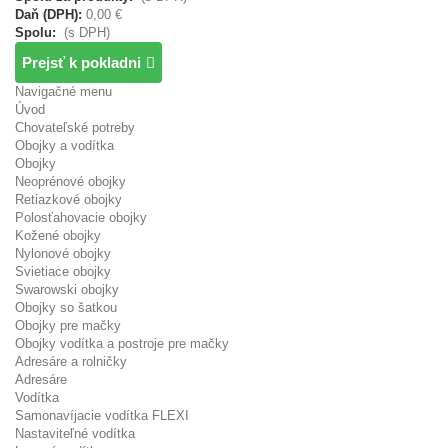
Daň (DPH):
0,00 €
Spolu:
(s DPH)
Prejsť k pokladni
Navigačné menu
Úvod
Chovateľské potreby
Obojky a vodítka
Obojky
Neoprénové obojky
Retiazkové obojky
Polosťahovacie obojky
Kožené obojky
Nylonové obojky
Svietiace obojky
Swarowski obojky
Obojky so šatkou
Obojky pre mačky
Obojky vodítka a postroje pre mačky
Adresáre a rolničky
Adresáre
Vodítka
Samonavíjacie vodítka FLEXI
Nastaviteľné vodítka