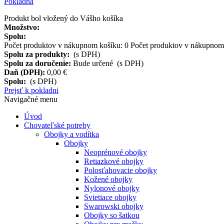
Pokladňa
Produkt bol vložený do Vášho košíka
Množstvo:
Spolu:
Počet produktov v nákupnom košíku:
0
Počet produktov v nákupnom 
Spolu za produkty:
(s DPH)
Spolu za doručenie:
Bude určené (s DPH)
Daň (DPH):
0,00 €
Spolu:
(s DPH)
Prejsť k pokladni
Navigačné menu
Úvod
Chovateľské potreby
Obojky a vodítka
Obojky
Neoprénové obojky
Retiazkové obojky
Polosťahovacie obojky
Kožené obojky
Nylonové obojky
Svietiace obojky
Swarowski obojky
Obojky so šatkou