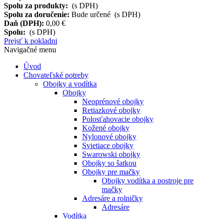
Spolu za produkty:
(s DPH)
Spolu za doručenie:
Bude určené (s DPH)
Daň (DPH):
0,00 €
Spolu:
(s DPH)
Prejsť k pokladni
Navigačné menu
Úvod
Chovateľské potreby
Obojky a vodítka
Obojky
Neoprénové obojky
Retiazkové obojky
Polosťahovacie obojky
Kožené obojky
Nylonové obojky
Svietiace obojky
Swarowski obojky
Obojky so šatkou
Obojky pre mačky
Obojky vodítka a postroje pre
mačky
Adresáre a rolničky
Adresáre
Vodítka