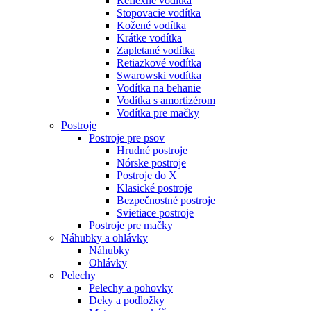
Reflexné vodítka
Stopovacie vodítka
Kožené vodítka
Krátke vodítka
Zapletané vodítka
Retiazkové vodítka
Swarowski vodítka
Vodítka na behanie
Vodítka s amortizérom
Vodítka pre mačky
Postroje
Postroje pre psov
Hrudné postroje
Nórske postroje
Postroje do X
Klasické postroje
Bezpečnostné postroje
Svietiace postroje
Postroje pre mačky
Náhubky a ohlávky
Náhubky
Ohlávky
Pelechy
Pelechy a pohovky
Deky a podložky