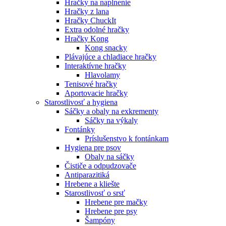
Hračky na naplnenie
Hračky z lana
Hračky ChuckIt
Extra odolné hračky
Hračky Kong
Kong snacky
Plávajúce a chladiace hračky
Interaktívne hračky
Hlavolamy
Tenisové hračky
Aportovacie hračky
Starostlivosť a hygiena
Sáčky a obaly na exkrementy
Sáčky na výkaly
Fontánky
Príslušenstvo k fontánkam
Hygiena pre psov
Obaly na sáčky
Čističe a odpudzovače
Antiparazitiká
Hrebene a kliešte
Starostlivosť o srsť
Hrebene pre mačky
Hrebene pre psy
Šampóny