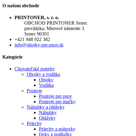
O našom obchode
PRINTONER, s. r. o.
OBCHOD PRINTONER Senec
prevádzka: Mierové námestie 3
Senec 90301
+421 948 922 382
info@obojky-pre-psov.sk
Kategórie
Chovateľské potreby
Obojky a vodítka
Obojky
Vodítka
Postroje
Postroje pre psov
Postroje pre mačky
Náhubky a ohlávky
Náhubky
Ohlávky
Pelechy
Pelechy a pohovky
Deky a podložky