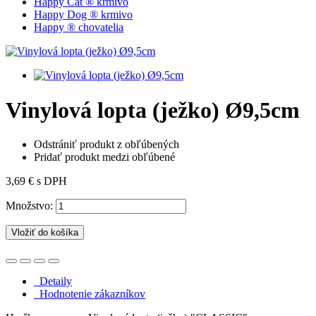
Happy Cat ® krmivo
Happy Dog ® krmivo
Happy ® chovatelia
Vinylová lopta (ježko) Ø9,5cm
Odstrániť produkt z obľúbených
Pridať produkt medzi obľúbené
3,69 €
s DPH
Množstvo:
Vložiť do košíka
Detaily
Hodnotenie zákazníkov