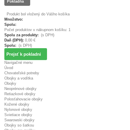
Pokladňa
Produkt bol vložený do Vášho košíka
Množstvo:
Spolu:
Počet produktov v nákupnom košíku: 1
Spolu za produkty:
(s DPH)
Daň (DPH):
0,00 €
Spolu:
(s DPH)
Prejsť k pokladni
Navigačné menu
Úvod
Chovateľské potreby
Obojky a vodítka
Obojky
Neoprénové obojky
Retiazkové obojky
Polosťahovacie obojky
Kožené obojky
Nylonové obojky
Svietiace obojky
Swarowski obojky
Obojky so šatkou