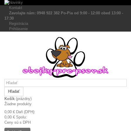
Kontakt
Zavolajte nám: 0948 922 382 Po-Pia od 9:00 - 12:00 obed 13:00 -
17:30
Registrácia
Prihlásenie
Hľadať
Košík
(prázdny)
Žiadne produkty
0,00 €
Daň (DPH):
0,00 €
Spolu:
Ceny sú s DPH