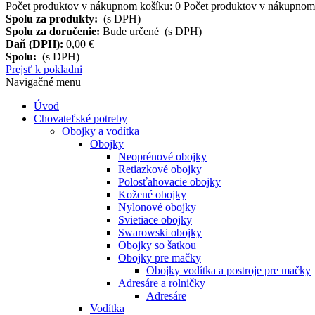
Počet produktov v nákupnom košíku:
0
Počet produktov v nákupnom 
Spolu za produkty:
(s DPH)
Spolu za doručenie:
Bude určené (s DPH)
Daň (DPH):
0,00 €
Spolu:
(s DPH)
Prejsť k pokladni
Navigačné menu
Úvod
Chovateľské potreby
Obojky a vodítka
Obojky
Neoprénové obojky
Retiazkové obojky
Polosťahovacie obojky
Kožené obojky
Nylonové obojky
Svietiace obojky
Swarowski obojky
Obojky so šatkou
Obojky pre mačky
Obojky vodítka a postroje pre mačky
Adresáre a rolničky
Adresáre
Vodítka