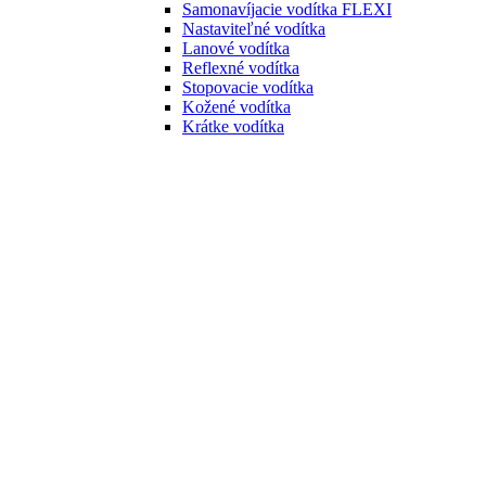
Samonavíjacie vodítka FLEXI
Nastaviteľné vodítka
Lanové vodítka
Reflexné vodítka
Stopovacie vodítka
Kožené vodítka
Krátke vodítka
Zapletané vodítka
Retiazkové vodítka
Swarowski vodítka
Vodítka na behanie
Vodítka s amortizérom
Vodítka pre mačky
Postroje
Postroje pre psov
Hrudné postroje
Nórske postroje
Postroje do X
Klasické postroje
Bezpečnostné postroje
Svietiace postroje
Postroje pre mačky
Náhubky a ohlávky
Náhubky
Ohlávky