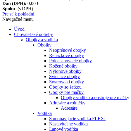
Daň (DPH):
0,00 €
Spolu:
(s DPH)
Prejsť k pokladni
Navigačné menu
Úvod
Chovateľské potreby
Obojky a vodítka
Obojky
Neoprénové obojky
Retiazkové obojky
Polosťahovacie obojky
Kožené obojky
Nylonové obojky
Svietiace obojky
Swarowski obojky
Obojky so šatkou
Obojky pre mačky
Obojky vodítka a postroje pre mačky
Adresáre a rolničky
Adresáre
Vodítka
Samonavíjacie vodítka FLEXI
Nastaviteľné vodítka
Lanové vodítka