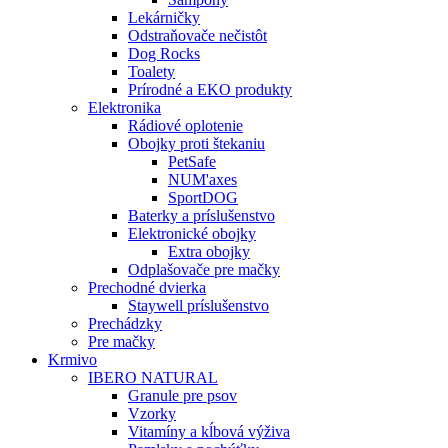
Lekárničky
Odstraňovače nečistôt
Dog Rocks
Toalety
Prírodné a EKO produkty
Elektronika
Rádiové oplotenie
Obojky proti štekaniu
PetSafe
NUM'axes
SportDOG
Baterky a príslušenstvo
Elektronické obojky
Extra obojky
Odplašovače pre mačky
Prechodné dvierka
Staywell príslušenstvo
Prechádzky
Pre mačky
Krmivo
IBERO NATURAL
Granule pre psov
Vzorky
Vitamíny a kĺbová výživa