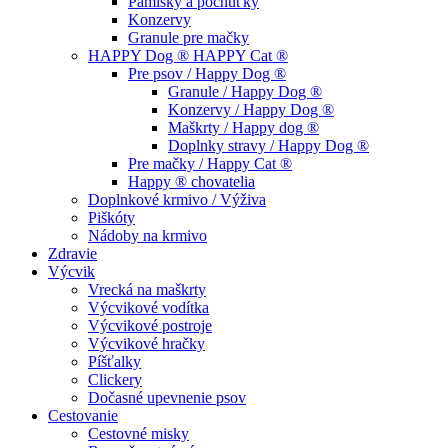
Pamlsky a pochúťky
Konzervy
Granule pre mačky
HAPPY Dog ® HAPPY Cat ®
Pre psov / Happy Dog ®
Granule / Happy Dog ®
Konzervy / Happy Dog ®
Maškrty / Happy dog ®
Doplnky stravy / Happy Dog ®
Pre mačky / Happy Cat ®
Happy ® chovatelia
Doplnkové krmivo / Výživa
Piškóty
Nádoby na krmivo
Zdravie
Výcvik
Vrecká na maškrty
Výcvikové vodítka
Výcvikové postroje
Výcvikové hračky
Píšťalky
Clickery
Dočasné upevnenie psov
Cestovanie
Cestovné misky