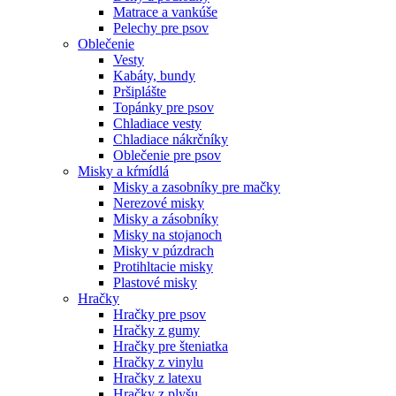
Matrace a vankúše
Pelechy pre psov
Oblečenie
Vesty
Kabáty, bundy
Pršiplášte
Topánky pre psov
Chladiace vesty
Chladiace nákrčníky
Oblečenie pre psov
Misky a kŕmídlá
Misky a zasobníky pre mačky
Nerezové misky
Misky a zásobníky
Misky na stojanoch
Misky v púzdrach
Protihltacie misky
Plastové misky
Hračky
Hračky pre psov
Hračky z gumy
Hračky pre šteniatka
Hračky z vinylu
Hračky z latexu
Hračky z plyšu