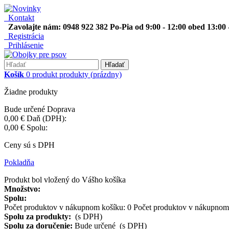
Kontakt
Zavolajte nám: 0948 922 382 Po-Pia od 9:00 - 12:00 obed 13:00 
Registrácia
Prihlásenie
Hľadať
Košík
0
produkt
produkty
(prázdny)
Žiadne produkty
Bude určené
Doprava
0,00 €
Daň (DPH):
0,00 €
Spolu:
Ceny sú s DPH
Pokladňa
Produkt bol vložený do Vášho košíka
Množstvo:
Spolu:
Počet produktov v nákupnom košíku:
0
Počet produktov v nákupnom 
Spolu za produkty:
(s DPH)
Spolu za doručenie:
Bude určené (s DPH)