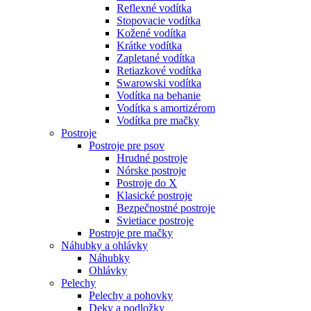
Reflexné vodítka
Stopovacie vodítka
Kožené vodítka
Krátke vodítka
Zapletané vodítka
Retiazkové vodítka
Swarowski vodítka
Vodítka na behanie
Vodítka s amortizérom
Vodítka pre mačky
Postroje
Postroje pre psov
Hrudné postroje
Nórske postroje
Postroje do X
Klasické postroje
Bezpečnostné postroje
Svietiace postroje
Postroje pre mačky
Náhubky a ohlávky
Náhubky
Ohlávky
Pelechy
Pelechy a pohovky
Deky a podložky