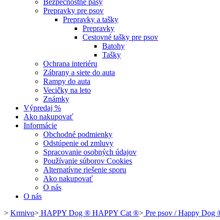
Bezpečnostné pásy
Prepravky pre psov
Prepravky a tašky
Prepravky
Cestovné tašky pre psov
Batohy
Tašky
Ochrana interiéru
Zábrany a siete do auta
Rampy do auta
Vecičky na leto
Známky
Výpredaj %
Ako nakupovať
Informácie
Obchodné podmienky
Odstúpenie od zmluvy
Spracovanie osobných údajov
Používanie súborov Cookies
Alternatívne riešenie sporu
Ako nakupovať
O nás
O nás
>
Krmivo
>
HAPPY Dog ® HAPPY Cat ®
>
Pre psov / Happy Dog