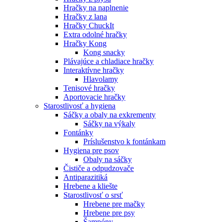
Hračky na naplnenie
Hračky z lana
Hračky ChuckIt
Extra odolné hračky
Hračky Kong
Kong snacky
Plávajúce a chladiace hračky
Interaktívne hračky
Hlavolamy
Tenisové hračky
Aportovacie hračky
Starostlivosť a hygiena
Sáčky a obaly na exkrementy
Sáčky na výkaly
Fontánky
Príslušenstvo k fontánkam
Hygiena pre psov
Obaly na sáčky
Čističe a odpudzovače
Antiparazitiká
Hrebene a kliešte
Starostlivosť o srsť
Hrebene pre mačky
Hrebene pre psy
Šampóny