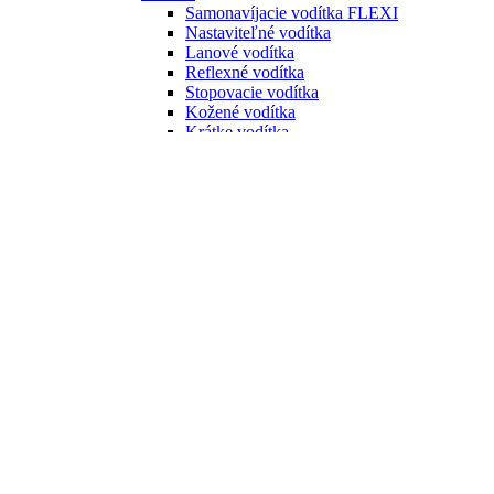
Samonavíjacie vodítka FLEXI
Nastaviteľné vodítka
Lanové vodítka
Reflexné vodítka
Stopovacie vodítka
Kožené vodítka
Krátke vodítka
Zapletané vodítka
Retiazkové vodítka
Swarowski vodítka
Vodítka na behanie
Vodítka s amortizérom
Vodítka pre mačky
Postroje
Postroje pre psov
Hrudné postroje
Nórske postroje
Postroje do X
Klasické postroje
Bezpečnostné postroje
Svietiace postroje
Postroje pre mačky
Náhubky a ohlávky
Náhubky
Ohlávky