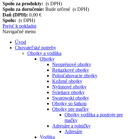
Spolu za produkty:
(s DPH)
Spolu za doručenie:
Bude určené (s DPH)
Daň (DPH):
0,00 €
Spolu:
(s DPH)
Prejsť k pokladni
Navigačné menu
Úvod
Chovateľské potreby
Obojky a vodítka
Obojky
Neoprénové obojky
Retiazkové obojky
Polosťahovacie obojky
Kožené obojky
Nylonové obojky
Svietiace obojky
Swarowski obojky
Obojky so šatkou
Obojky pre mačky
Obojky vodítka a postroje pre
mačky
Adresáre a rolničky
Adresáre
Vodítka